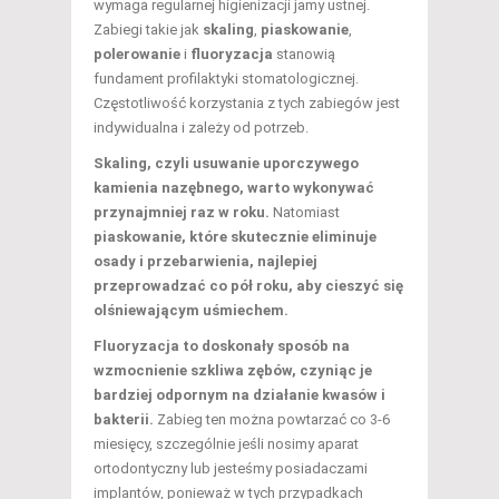
wymaga regularnej higienizacji jamy ustnej.
Zabiegi takie jak
skaling
,
piaskowanie
,
polerowanie
i
fluoryzacja
stanowią
fundament profilaktyki stomatologicznej.
Częstotliwość korzystania z tych zabiegów jest
indywidualna i zależy od potrzeb.
Skaling, czyli usuwanie uporczywego
kamienia nazębnego, warto wykonywać
przynajmniej raz w roku.
Natomiast
piaskowanie, które skutecznie eliminuje
osady i przebarwienia, najlepiej
przeprowadzać co pół roku, aby cieszyć się
olśniewającym uśmiechem.
Fluoryzacja to doskonały sposób na
wzmocnienie szkliwa zębów, czyniąc je
bardziej odpornym na działanie kwasów i
bakterii.
Zabieg ten można powtarzać co 3-6
miesięcy, szczególnie jeśli nosimy aparat
ortodontyczny lub jesteśmy posiadaczami
implantów, ponieważ w tych przypadkach