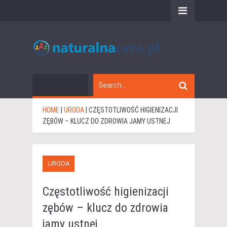
HOME
|
URODA
|
CZĘSTOTLIWOŚĆ HIGIENIZACJI
ZĘBÓW – KLUCZ DO ZDROWIA JAMY USTNEJ
URODA
Częstotliwość higienizacji
zębów – klucz do zdrowia
jamy ustnej