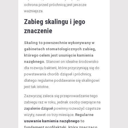
ochrona przed próchnicą jest jeszcze
ważniejsza.
Zabieg skalingu i jego
znaczenie
Skaling to powszechnie wykonywany w
gabinetach stomatologicznych zabieg,
którego celem jest usunięcie kamienia
nazębnego.
Stanowi on idealne środowisko
dla rozwoju bakterii, które przyczyniają się do
powstawania chorób dziąseł i próchnicy,
dlatego regularne poddawanie się skalingowi
jest tak istotne.
Zazwyczaj zaleca się przeprowadzanie tego
zabiegu raz w roku, jednak osoby cierpiące na
zapalenie dziąseł
powinny rozważyć częstsze
wizyty, nawet co trzy miesiące.
Regularne
usuwanie kamienia nazębnego
to
fundament profilaktyki, który znacząco