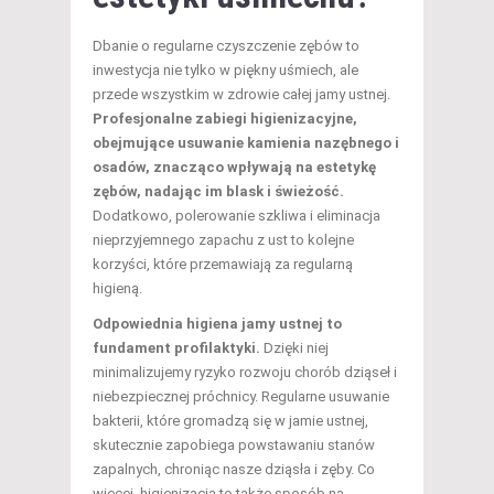
Dbanie o regularne czyszczenie zębów to
inwestycja nie tylko w piękny uśmiech, ale
przede wszystkim w zdrowie całej jamy ustnej.
Profesjonalne zabiegi higienizacyjne,
obejmujące usuwanie kamienia nazębnego i
osadów, znacząco wpływają na estetykę
zębów, nadając im blask i świeżość.
Dodatkowo, polerowanie szkliwa i eliminacja
nieprzyjemnego zapachu z ust to kolejne
korzyści, które przemawiają za regularną
higieną.
Odpowiednia higiena jamy ustnej to
fundament profilaktyki.
Dzięki niej
minimalizujemy ryzyko rozwoju chorób dziąseł i
niebezpiecznej próchnicy. Regularne usuwanie
bakterii, które gromadzą się w jamie ustnej,
skutecznie zapobiega powstawaniu stanów
zapalnych, chroniąc nasze dziąsła i zęby. Co
więcej, higienizacja to także sposób na