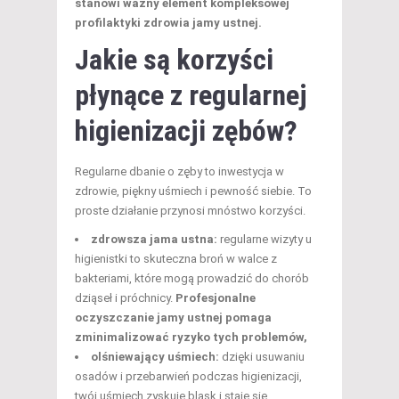
stanowi ważny element kompleksowej
profilaktyki zdrowia jamy ustnej.
Jakie są korzyści
płynące z regularnej
higienizacji zębów?
Regularne dbanie o zęby to inwestycja w
zdrowie, piękny uśmiech i pewność siebie. To
proste działanie przynosi mnóstwo korzyści.
zdrowsza jama ustna:
regularne wizyty u
higienistki to skuteczna broń w walce z
bakteriami, które mogą prowadzić do chorób
dziąseł i próchnicy.
Profesjonalne
oczyszczanie jamy ustnej pomaga
zminimalizować ryzyko tych problemów,
olśniewający uśmiech:
dzięki usuwaniu
osadów i przebarwień podczas higienizacji,
twój uśmiech zyskuje blask i staje się