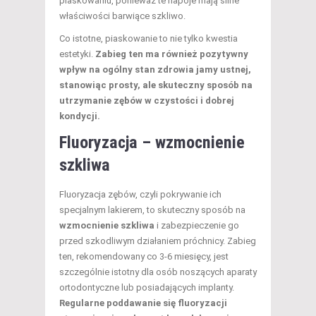
piaskowaniu, ponieważ te napoje mają silne
właściwości barwiące szkliwo.
Co istotne, piaskowanie to nie tylko kwestia
estetyki.
Zabieg ten ma również pozytywny
wpływ na ogólny stan zdrowia jamy ustnej,
stanowiąc prosty, ale skuteczny sposób na
utrzymanie zębów w czystości i dobrej
kondycji.
Fluoryzacja – wzmocnienie
szkliwa
Fluoryzacja zębów, czyli pokrywanie ich
specjalnym lakierem, to skuteczny sposób na
wzmocnienie szkliwa
i zabezpieczenie go
przed szkodliwym działaniem próchnicy. Zabieg
ten, rekomendowany co 3-6 miesięcy, jest
szczególnie istotny dla osób noszących aparaty
ortodontyczne lub posiadających implanty.
Regularne poddawanie się fluoryzacji