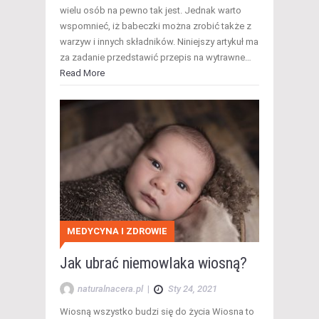
wielu osób na pewno tak jest. Jednak warto
wspomnieć, iż babeczki można zrobić także z
warzyw i innych składników. Niniejszy artykuł ma
za zadanie przedstawić przepis na wytrawne…
Read More
MEDYCYNA I ZDROWIE
Jak ubrać niemowlaka wiosną?
naturalnacera.pl
|
Sty 24, 2021
Wiosną wszystko budzi się do życia Wiosna to