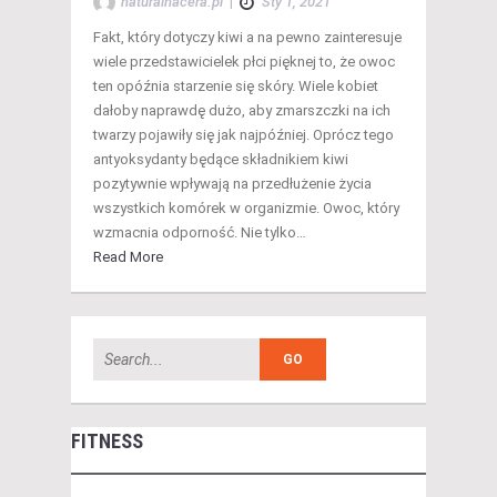
naturalnacera.pl
|
Sty 1, 2021
Fakt, który dotyczy kiwi a na pewno zainteresuje
wiele przedstawicielek płci pięknej to, że owoc
ten opóźnia starzenie się skóry. Wiele kobiet
dałoby naprawdę dużo, aby zmarszczki na ich
twarzy pojawiły się jak najpóźniej. Oprócz tego
antyoksydanty będące składnikiem kiwi
pozytywnie wpływają na przedłużenie życia
wszystkich komórek w organizmie. Owoc, który
wzmacnia odporność. Nie tylko…
Read More
FITNESS