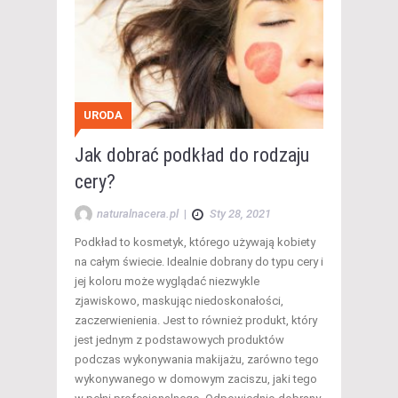
URODA
Jak dobrać podkład do rodzaju
cery?
naturalnacera.pl
|
Sty 28, 2021
Podkład to kosmetyk, którego używają kobiety
na całym świecie. Idealnie dobrany do typu cery i
jej koloru może wyglądać niezwykle
zjawiskowo, maskując niedoskonałości,
zaczerwienienia. Jest to również produkt, który
jest jednym z podstawowych produktów
podczas wykonywania makijażu, zarówno tego
wykonywanego w domowym zaciszu, jaki tego