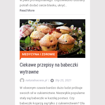
w pełni profesjonalnego. Odpowiednio dobrany
potrafi dodać cerze blasku, ukryć…
Read More
MEDYCYNA I ZDROWIE
Ciekawe przepisy na babeczki
wytrawne
naturalnacera.pl
|
Sty 25, 2021
W obecnym czasie bardzo dużo ludzi próbuje
swoich sił w cukiernictwie. Niezwykle popularne
stały się babeczki w każdej postaci. Czy
babeczki kojarzą się tylko z cukiernictwem? Dla