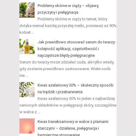
Problemy skórne w ciąży – objawy,
przyczyny i pielęgnacja
Problemy skórne w ciąży to temat, który
dotyka niemal każdej przyszłej matki, ponieważ aż 90%
kobiet …
Jak prawidłowo stosować serum do twarzy:
kolejność aplikacji, częstotliwość i
najczęstsze błędy pielęgnacyjne
Serum do twarzy może zdziałać cuda, ale tylko wtedy,
gdy zostanie prawidłowo zastosowane. Wiele osób
nie …
Kwas azelainowy 30% – skuteczny sposób
na trądzik i przebarwienia
Kwas azelainowy 30% to jeden z najbardziej
cenionych składników w pielęgnacji skóry, szczególnie
w walce z …
Kwas traneksamowy w walce z plamami
starczymi – działanie, pielęgnacja i
bezpieczne stosowanie