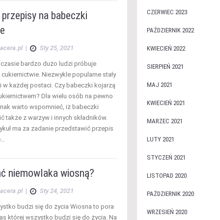
CZERWIEC 2023
 przepisy na babeczki
e
PAŹDZIERNIK 2022
acera.pl
|
Sty 25, 2021
KWIECIEŃ 2022
zasie bardzo dużo ludzi próbuje
SIERPIEŃ 2021
 cukiernictwie. Niezwykle popularne stały
MAJ 2021
i w każdej postaci. Czy babeczki kojarzą
 cukiernictwem? Dla wielu osób na pewno
KWIECIEŃ 2021
ednak warto wspomnieć, iż babeczki
ć także z warzyw i innych składników.
MARZEC 2021
rtykuł ma za zadanie przedstawić przepis
e…
LUTY 2021
STYCZEŃ 2021
ać niemowlaka wiosną?
LISTOPAD 2020
acera.pl
|
Sty 24, 2021
PAŹDZIERNIK 2020
stko budzi się do życia Wiosna to pora
WRZESIEŃ 2020
as której wszystko budzi się do życia. Na