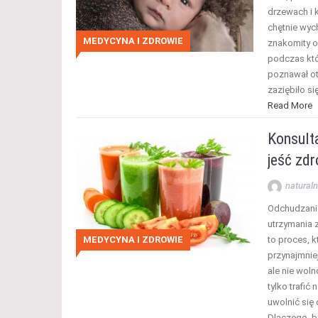
drzewach i k
chętnie wyc
MEDYCYNA I ZDROWIE
znakomity o
podczas któ
poznawał ot
zaziębiło si
Read More
Konsulta
jeść zd
naturaln
Odchudzanie 
utrzymania z
MEDYCYNA I ZDROWIE
to proces, 
przynajmnie
ale nie wol
tylko trafić
uwolnić się
Dlaczego, 