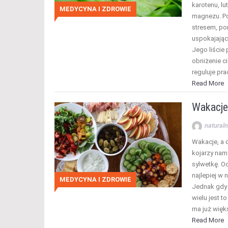
karotenu, lu
MEDYCYNA I ZDROWIE
magnezu. Po
stresem, po
uspokajając
Jego liście
obniżenie c
reguluje pra
Read More
Wakacje,
naturaln
Wakacje, a 
kojarzy nam 
sylwetkę. O
najlepiej w 
MEDYCYNA I ZDROWIE
Jednak gdy 
wielu jest t
ma już wię
Read More