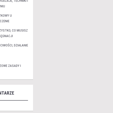
ODZAJE, TECHNIKI I
NIU
TKOWY U
CZENIE
ZYSTKO, CO MUSISZ
ELĘGNACJI
IWOŚCI, DZIAŁANIE
OWE ZASADY I
NTARZE