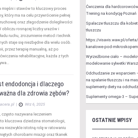
Ćwiczenia dla hardcorowców 
ja mięśni i stawów to kluczowy proces
Trening na kondycję Poznań
y, który ma na celu przywrócenie pełnej
ruchowej oraz złagodzenie dolegliwości
Spalacze tłuszczu dla kobiet
 obliczu rosnącej liczby urazów i
tłuszczu
ładu ruchu, zrozumienie metod i technik
https://visavis.waw.pl/ofert
jnych staje się niezbędne dla wielu osób.
kanalowe-pod-mikroskopem
pii, przez terapię manualną, aż po
wiczenia rehabilitacyjne, każda z tych
Wyrzeźbione ciało – modelow
rywa…
modelowanie sylwetki Wars
Odchudzanie ze wsparciem –
na spalanie tłuszczu i na mas
st endodoncja i dlaczego
suplementy diety na odchud
k ważna dla zdrowia zębów?
Suplementy omega-3 – Supe
acera.pl
|
Wrz 6, 2025
, często nazywana leczeniem
OSTATNIE WPISY
to kluczowa dziedzina stomatologii,
wa niezwykle istotną rolę w ratowaniu
iętych chorobami miazgi oraz tkanek