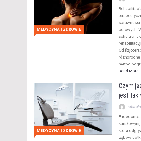
Rehabilitac
terapeutyczn
sprawności 
MEDYCYNA I ZDROWIE
bólowych. W
schorzeń uk
rehabilitacy
Od fizjotera
różnorodne ć
metod odg
Read More
Czym je
jest ta
naturaln
Endodoncja
kanałowym, 
MEDYCYNA I ZDROWIE
która odgry
zębów dotkn