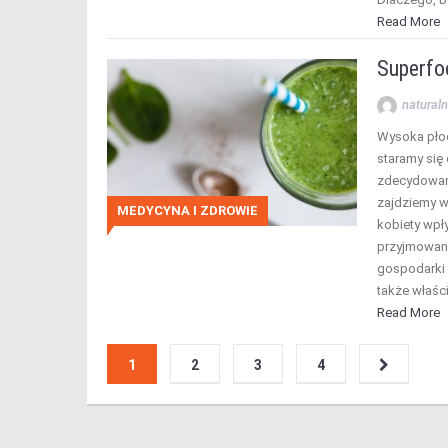
Read More
Superfo
naturaln
Wysoka płod
staramy się
zdecydowani
zajdziemy w
MEDYCYNA I ZDROWIE
kobiety wpł
przyjmowane 
gospodarki 
także właśc
Read More
1
2
3
4