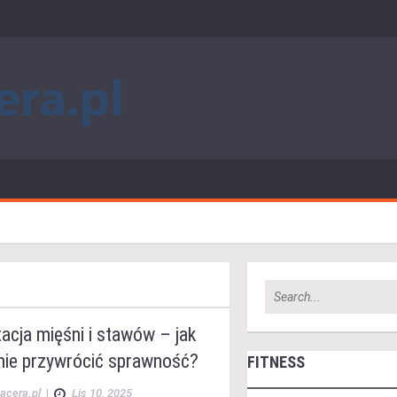
tacja mięśni i stawów – jak
nie przywrócić sprawność?
FITNESS
acera.pl
|
Lis 10, 2025