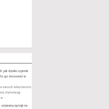
: jak działa czynnik
arto go stosować w
ze swoich właściwości
zez stymulację
y w …
 używany sprzęt na