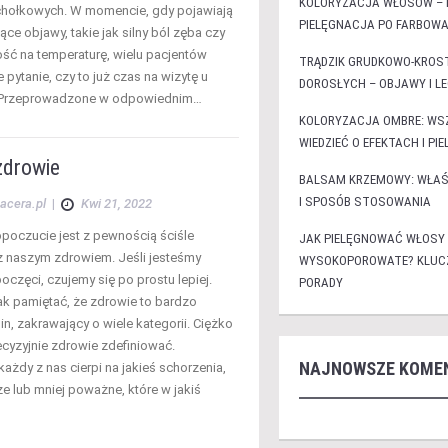
KOLORYZACJA WŁOSÓW – R
chołkowych. W momencie, gdy pojawiają
PIELĘGNACJA PO FARBOWA
ące objawy, takie jak silny ból zęba czy
ść na temperaturę, wielu pacjentów
TRĄDZIK GRUDKOWO-KROS
 pytanie, czy to już czas na wizytę u
DOROSŁYCH – OBJAWY I LE
 Przeprowadzone w odpowiednim…
KOLORYZACJA OMBRE: WS
WIEDZIEĆ O EFEKTACH I PI
zdrowie
BALSAM KRZEMOWY: WŁAŚC
I SPOSÓB STOSOWANIA
acera.pl
|
Kwi 21, 2022
oczucie jest z pewnością ściśle
JAK PIELĘGNOWAĆ WŁOSY
 naszym zdrowiem. Jeśli jesteśmy
WYSOKOPOROWATE? KLUCZ
oczęci, czujemy się po prostu lepiej.
PORADY
ak pamiętać, że zdrowie to bardzo
in, zakrawający o wiele kategorii. Ciężko
ecyzyjnie zdrowie zdefiniować.
NAJNOWSZE KOME
każdy z nas cierpi na jakieś schorzenia,
e lub mniej poważne, które w jakiś