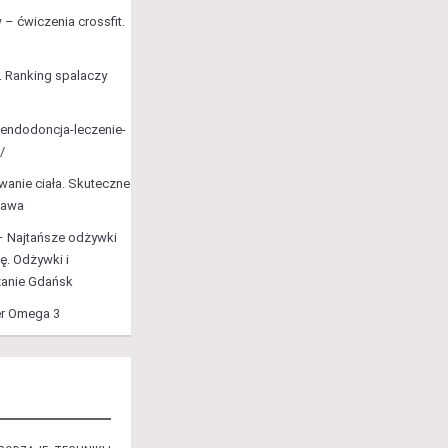
– ćwiczenia crossfit.
. Ranking spalaczy
a/endodoncja-leczenie-
/
anie ciała. Skuteczne
zawa
 Najtańsze odżywki
ę. Odżywki i
zanie Gdańsk
r Omega 3