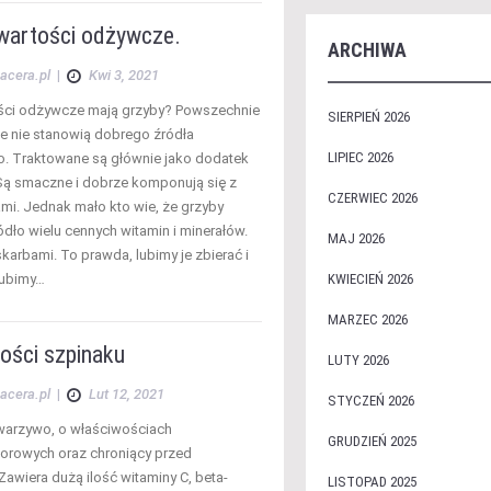
 wartości odżywcze.
ARCHIWA
acera.pl
|
Kwi 3, 2021
ści odżywcze mają grzyby? Powszechnie
SIERPIEŃ 2026
że nie stanowią dobrego źródła
LIPIEC 2026
. Traktowane są głównie jako dodatek
Są smaczne i dobrze komponują się z
CZERWIEC 2026
ami. Jednak mało kto wie, że grzyby
ódło wielu cennych witamin i minerałów.
MAJ 2026
karbami. To prawda, lubimy je zbierać i
lubimy…
KWIECIEŃ 2026
MARZEC 2026
ości szpinaku
LUTY 2026
acera.pl
|
Lut 12, 2021
STYCZEŃ 2026
warzywo, o właściwościach
GRUDZIEŃ 2025
orowych oraz chroniący przed
Zawiera dużą ilość witaminy C, beta-
LISTOPAD 2025