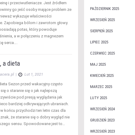
teinę i przeciwutleniacze. Jest źródłem
PAŹDZIERNIK 2025
winny go jeść osoby mające problem ze
nieważ wykazuje właściwości
WRZESIEŃ 2025
e. Zapobiega bólom i zawrotom głowy.
 posiadają potas, który powoduje
SIERPIEŃ 2025
iśnienia, a w połączeniu z magnezem
LIPIEC 2025
cę serca….
CZERWIEC 2025
 a dieta
MAJ 2025
acera.pl
|
Lut 1, 2021
KWIECIEŃ 2025
dieta Sezon przed wakacyjny często
MARZEC 2025
się o staranie się o jak najlepszą
czywiście pod presją wyglądania jak
LUTY 2025
nieco bardziej odkrywających ubraniach.
WRZESIEŃ 2024
w końcu przychodzi ten letni czas dla
o znak, że staranie się o dobry wygląd nie
GRUDZIEŃ 2023
kszego sensu. Spowodowane jest to…
WRZESIEŃ 2023