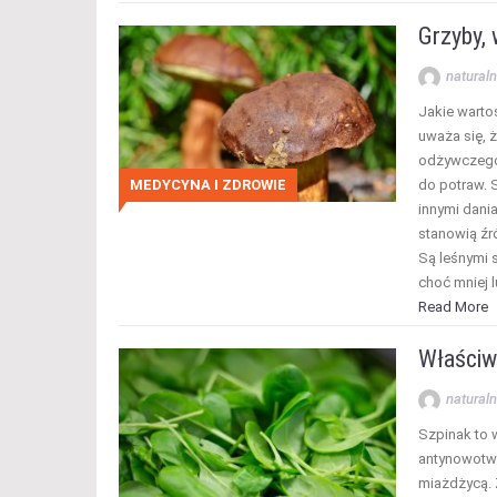
Grzyby,
naturaln
Jakie warto
uważa się, 
odżywczego
do potraw. 
MEDYCYNA I ZDROWIE
innymi dani
stanowią źr
Są leśnymi s
choć mniej 
Read More
Właściw
naturaln
Szpinak to 
antynowotw
miażdżycą. 