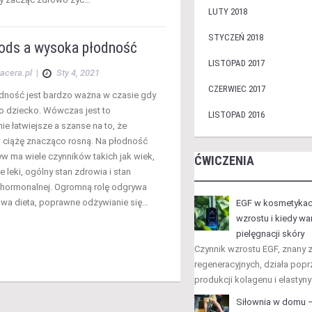
LUTY 2018
STYCZEŃ 2018
ods a wysoka płodność
LISTOPAD 2017
acera.pl
|
Sty 4, 2021
CZERWIEC 2017
ność jest bardzo ważna w czasie gdy
 o dziecko. Wówczas jest to
LISTOPAD 2016
e łatwiejsze a szanse na to, że
 ciążę znacząco rosną. Na płodność
yw ma wiele czynników takich jak wiek,
ĆWICZENIA
leki, ogólny stan zdrowia i stan
hormonalnej. Ogromną rolę odgrywa
iwa dieta, poprawne odżywianie się…
EGF w kosmetykach
wzrostu i kiedy w
pielęgnacji skóry
Czynnik wzrostu EGF, znany 
regeneracyjnych, działa popr
produkcji kolagenu i elastyn
Siłownia w domu –