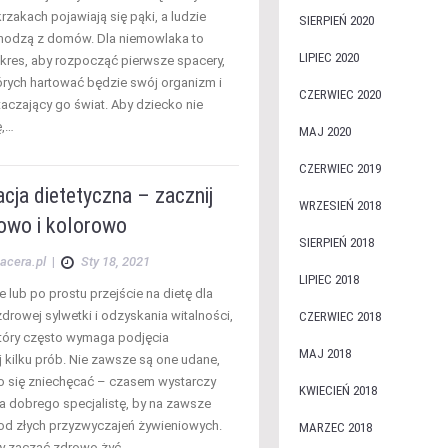
rzakach pojawiają się pąki, a ludzie
SIERPIEŃ 2020
hodzą z domów. Dla niemowlaka to
LIPIEC 2020
kres, aby rozpocząć pierwsze spacery,
rych hartować będzie swój organizm i
CZERWIEC 2020
aczający go świat. Aby dziecko nie
ę,…
MAJ 2020
CZERWIEC 2019
cja dietetyczna – zacznij
WRZESIEŃ 2018
rowo i kolorowo
SIERPIEŃ 2018
acera.pl
|
Sty 18, 2021
LIPIEC 2018
lub po prostu przejście na dietę dla
drowej sylwetki i odzyskania witalności,
CZERWIEC 2018
który często wymaga podjęcia
MAJ 2018
j kilku prób. Nie zawsze są one udane,
no się zniechęcać – czasem wystarczy
KWIECIEŃ 2018
 na dobrego specjalistę, by na zawsze
 od złych przyzwyczajeń żywieniowych.
MARZEC 2018
by zacząć zdrowo żyć…