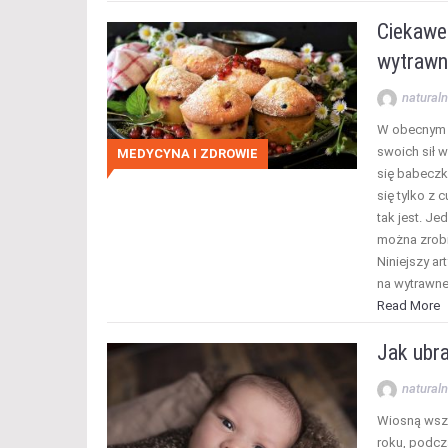
Ciekawe
wytrawn
naturaln
W obecnym c
swoich sił w
MEDYCYNA I ZDROWIE
się babeczk
się tylko z
tak jest. J
można zrobi
Niniejszy a
na wytrawn
Read More
Jak ubr
naturaln
Wiosną wszy
roku, podcz