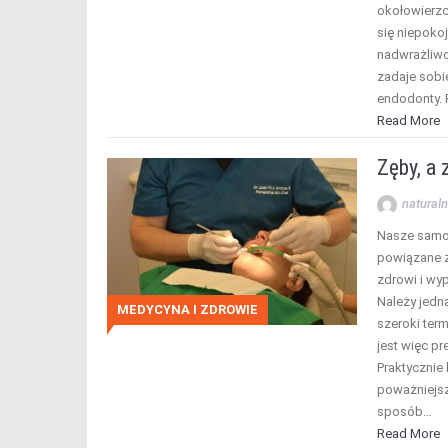
okołowierz
się niepokoj
nadwrażliwo
zadaje sobie
endodonty.
Read More
Zęby, a 
naturaln
Nasze samop
powiązane z
zdrowi i wyp
Należy jedn
MEDYCYNA I ZDROWIE
szeroki term
jest więc pr
Praktycznie 
poważniejsz
sposób…
Read More