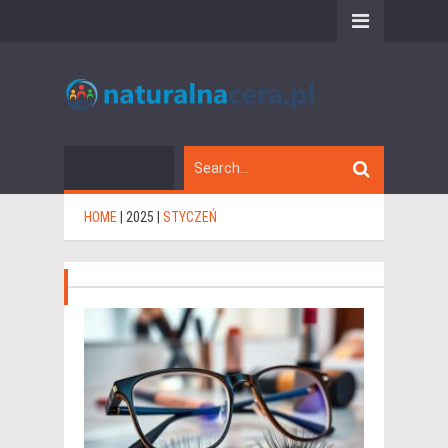
HOME
|
2025
|
STYCZEŃ