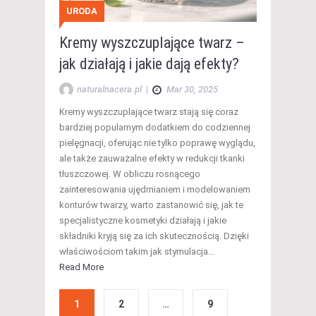
URODA
Kremy wyszczuplające twarz –
jak działają i jakie dają efekty?
naturalnacera.pl
|
Mar 30, 2025
Kremy wyszczuplające twarz stają się coraz
bardziej popularnym dodatkiem do codziennej
pielęgnacji, oferując nie tylko poprawę wyglądu,
ale także zauważalne efekty w redukcji tkanki
tłuszczowej. W obliczu rosnącego
zainteresowania ujędrnianiem i modelowaniem
konturów twarzy, warto zastanowić się, jak te
specjalistyczne kosmetyki działają i jakie
składniki kryją się za ich skutecznością. Dzięki
właściwościom takim jak stymulacja…
Read More
1
2
…
9