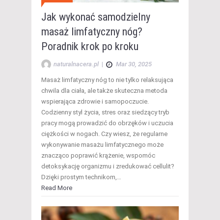
Jak wykonać samodzielny
masaż limfatyczny nóg?
Poradnik krok po kroku
naturalnacera.pl
|
Mar 30, 2025
Masaż limfatyczny nóg to nie tylko relaksująca
chwila dla ciała, ale także skuteczna metoda
wspierająca zdrowie i samopoczucie.
Codzienny styl życia, stres oraz siedzący tryb
pracy mogą prowadzić do obrzęków i uczucia
ciężkości w nogach. Czy wiesz, że regularne
wykonywanie masażu limfatycznego może
znacząco poprawić krążenie, wspomóc
detoksykację organizmu i zredukować cellulit?
Dzięki prostym technikom,…
Read More