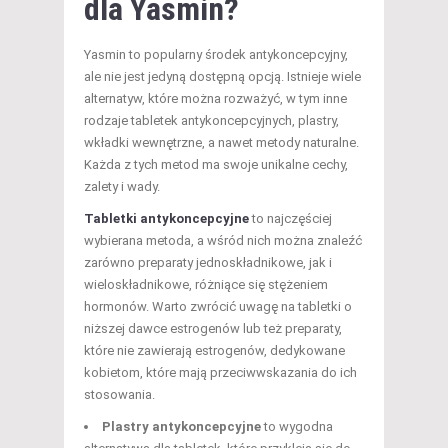
dla Yasmin?
Yasmin to popularny środek antykoncepcyjny,
ale nie jest jedyną dostępną opcją. Istnieje wiele
alternatyw, które można rozważyć, w tym inne
rodzaje tabletek antykoncepcyjnych, plastry,
wkładki wewnętrzne, a nawet metody naturalne.
Każda z tych metod ma swoje unikalne cechy,
zalety i wady.
Tabletki antykoncepcyjne
to najczęściej
wybierana metoda, a wśród nich można znaleźć
zarówno preparaty jednoskładnikowe, jak i
wieloskładnikowe, różniące się stężeniem
hormonów. Warto zwrócić uwagę na tabletki o
niższej dawce estrogenów lub też preparaty,
które nie zawierają estrogenów, dedykowane
kobietom, które mają przeciwwskazania do ich
stosowania.
Plastry antykoncepcyjne
to wygodna