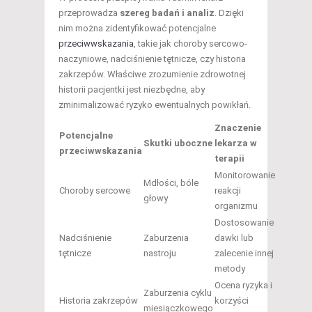
przeprowadza
szereg badań i analiz
. Dzięki
nim można zidentyfikować potencjalne
przeciwwskazania
, takie jak choroby sercowo-
naczyniowe, nadciśnienie tętnicze, czy historia
zakrzepów. Właściwe zrozumienie zdrowotnej
historii pacjentki jest niezbędne, aby
zminimalizować ryzyko ewentualnych powikłań.
Znaczenie
Potencjalne
Skutki uboczne
lekarza w
przeciwwskazania
terapii
Monitorowanie
Mdłości, bóle
Choroby sercowe
reakcji
głowy
organizmu
Dostosowanie
Nadciśnienie
Zaburzenia
dawki lub
tętnicze
nastroju
zalecenie innej
metody
Ocena ryzyka i
Zaburzenia cyklu
Historia zakrzepów
korzyści
miesiączkowego