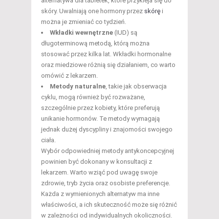
alternatywa dla tabletek, które przykleja się do
skóry. Uwalniają one hormony przez
skórę
i
można je zmieniać co tydzień.
Wkładki wewnętrzne
(IUD) są
długoterminową metodą, którą można
stosować przez kilka lat. Wkładki hormonalne
oraz miedziowe różnią się działaniem, co warto
omówić z lekarzem.
Metody naturalne
, takie jak obserwacja
cyklu, mogą również być rozważane,
szczególnie przez kobiety, które preferują
unikanie hormonów. Te metody wymagają
jednak dużej dyscypliny i znajomości swojego
ciała.
Wybór odpowiedniej metody antykoncepcyjnej
powinien być dokonany w konsultacji z
lekarzem. Warto wziąć pod uwagę swoje
zdrowie, tryb życia oraz osobiste preferencje.
Każda z wymienionych alternatyw ma inne
właściwości, a ich skuteczność może się różnić
w zależności od indywidualnych okoliczności.