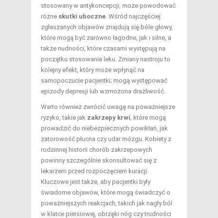
stosowany w antykoncepcji, może powodować
różne
skutki uboczne
. Wśród najczęściej
zgłaszanych objawów znajdują się bóle głowy,
które mogą być zarówno łagodne, jak i silne, a
także nudności, które czasami występują na
początku stosowania leku. Zmiany nastroju to
kolejny efekt, który może wpłynąć na
samopoczucie pacjentki; mogą występować
epizody depresji lub wzmożona drażliwość.
Warto również zwrócić uwagę na poważniejsze
ryzyko, takie jak
zakrzepy krwi
, które mogą
prowadzić do niebezpiecznych powikłań, jak
zatorowość płucna czy udar mózgu. Kobiety z
rodzinnej historii chorób zakrzepowych
powinny szczególnie skonsultować się z
lekarzem przed rozpoczęciem kuracji.
Kluczowe jest także, aby pacjentki były
świadome objawów, które mogą świadczyć o
poważniejszych reakcjach, takich jak nagły ból
w klatce piersiowej, obrzęki nóg czy trudności