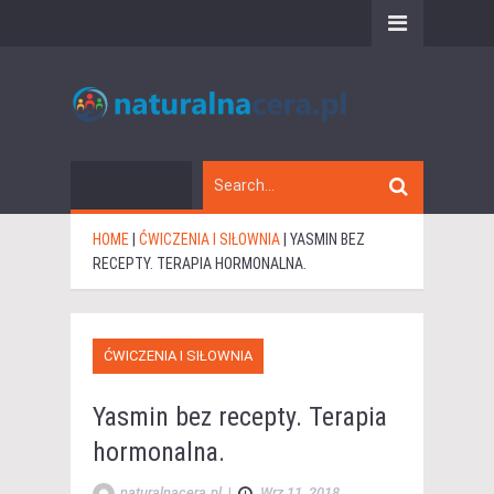
HOME
|
ĆWICZENIA I SIŁOWNIA
|
YASMIN BEZ
RECEPTY. TERAPIA HORMONALNA.
ĆWICZENIA I SIŁOWNIA
Yasmin bez recepty. Terapia
hormonalna.
naturalnacera.pl
|
Wrz 11, 2018