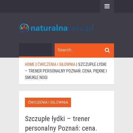
HOME
|
ĆWICZENIA I SIŁOWNIA
|
SZCZUPŁE ŁYDKI
– TRENER PERSONALNY POZNAŃ: CENA. PIĘKNE I
SMUKŁE NOGI
ĆWICZENIA I SIŁOWNIA
Szczupłe łydki – trener
personalny Poznań: cena.