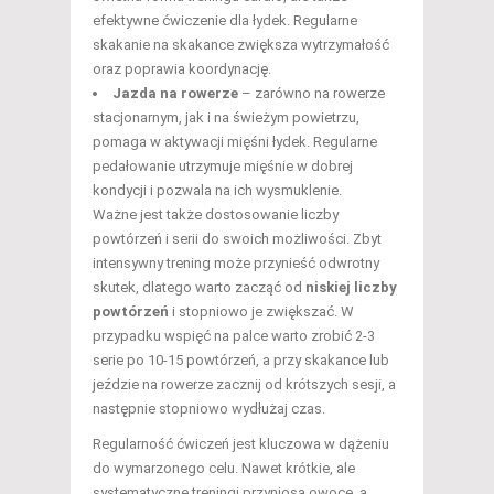
efektywne ćwiczenie dla łydek. Regularne
skakanie na skakance zwiększa wytrzymałość
oraz poprawia koordynację.
Jazda na rowerze
– zarówno na rowerze
stacjonarnym, jak i na świeżym powietrzu,
pomaga w aktywacji mięśni łydek. Regularne
pedałowanie utrzymuje mięśnie w dobrej
kondycji i pozwala na ich wysmuklenie.
Ważne jest także dostosowanie liczby
powtórzeń i serii do swoich możliwości. Zbyt
intensywny trening może przynieść odwrotny
skutek, dlatego warto zacząć od
niskiej liczby
powtórzeń
i stopniowo je zwiększać. W
przypadku wspięć na palce warto zrobić 2-3
serie po 10-15 powtórzeń, a przy skakance lub
jeździe na rowerze zacznij od krótszych sesji, a
następnie stopniowo wydłużaj czas.
Regularność ćwiczeń jest kluczowa w dążeniu
do wymarzonego celu. Nawet krótkie, ale
systematyczne treningi przyniosą owoce, a