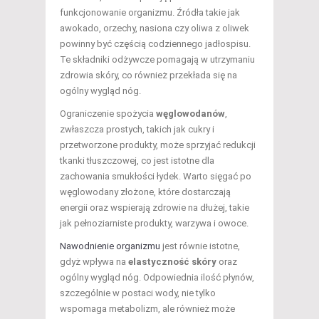
funkcjonowanie organizmu. Źródła takie jak
awokado, orzechy, nasiona czy oliwa z oliwek
powinny być częścią codziennego jadłospisu.
Te składniki odżywcze pomagają w utrzymaniu
zdrowia skóry, co również przekłada się na
ogólny wygląd nóg.
Ograniczenie spożycia
węglowodanów
,
zwłaszcza prostych, takich jak cukry i
przetworzone produkty, może sprzyjać redukcji
tkanki tłuszczowej, co jest istotne dla
zachowania smukłości łydek. Warto sięgać po
węglowodany złożone, które dostarczają
energii oraz wspierają zdrowie na dłużej, takie
jak pełnoziarniste produkty, warzywa i owoce.
Nawodnienie organizmu
jest równie istotne,
gdyż wpływa na
elastyczność skóry
oraz
ogólny wygląd nóg. Odpowiednia ilość płynów,
szczególnie w postaci wody, nie tylko
wspomaga metabolizm, ale również może