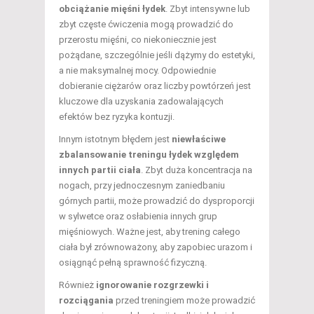
obciążanie mięśni łydek
. Zbyt intensywne lub
zbyt częste ćwiczenia mogą prowadzić do
przerostu mięśni, co niekoniecznie jest
pożądane, szczególnie jeśli dążymy do estetyki,
a nie maksymalnej mocy. Odpowiednie
dobieranie ciężarów oraz liczby powtórzeń jest
kluczowe dla uzyskania zadowalających
efektów bez ryzyka kontuzji.
Innym istotnym błędem jest
niewłaściwe
zbalansowanie treningu łydek względem
innych partii ciała
. Zbyt duża koncentracja na
nogach, przy jednoczesnym zaniedbaniu
górnych partii, może prowadzić do dysproporcji
w sylwetce oraz osłabienia innych grup
mięśniowych. Ważne jest, aby trening całego
ciała był zrównoważony, aby zapobiec urazom i
osiągnąć pełną sprawność fizyczną.
Również
ignorowanie rozgrzewki i
rozciągania
przed treningiem może prowadzić