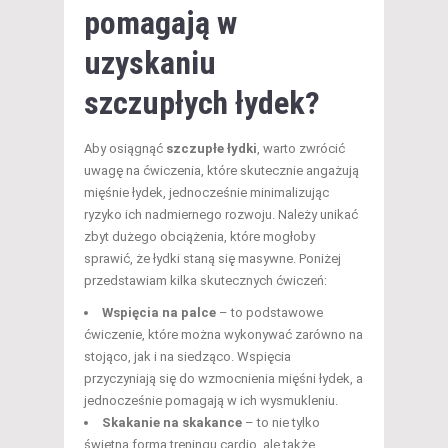
pomagają w
uzyskaniu
szczupłych łydek?
Aby osiągnąć
szczupłe łydki
, warto zwrócić
uwagę na ćwiczenia, które skutecznie angażują
mięśnie łydek, jednocześnie minimalizując
ryzyko ich nadmiernego rozwoju. Należy unikać
zbyt dużego obciążenia, które mogłoby
sprawić, że łydki staną się masywne. Poniżej
przedstawiam kilka skutecznych ćwiczeń:
Wspięcia na palce
– to podstawowe
ćwiczenie, które można wykonywać zarówno na
stojąco, jak i na siedząco. Wspięcia
przyczyniają się do wzmocnienia mięśni łydek, a
jednocześnie pomagają w ich wysmukleniu.
Skakanie na skakance
– to nie tylko
świetna forma treningu cardio, ale także