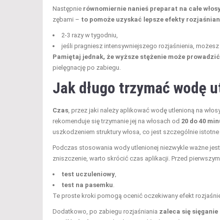
Następnie
równomiernie nanieś preparat na całe włos
zębami –
to pomoże uzyskać lepsze efekty rozjaśnian
2-3 razy w tygodniu,
jeśli pragniesz intensywniejszego rozjaśnienia, możesz
Pamiętaj jednak, że wyższe stężenie może prowadzi
pielęgnację po zabiegu.
Jak długo trzymać wodę u
Czas
, przez jaki należy aplikować wodę utlenioną na włos
rekomenduje się trzymanie jej na włosach od
20 do 40 min
uszkodzeniem struktury włosa, co jest szczególnie istotn
Podczas stosowania wody utlenionej niezwykle ważne jes
zniszczenie, warto skrócić czas aplikacji. Przed pierwszy
test uczuleniowy
,
test na pasemku
.
Te proste kroki pomogą ocenić oczekiwany efekt rozjaśnie
Dodatkowo, po zabiegu rozjaśniania
zaleca się sięgani