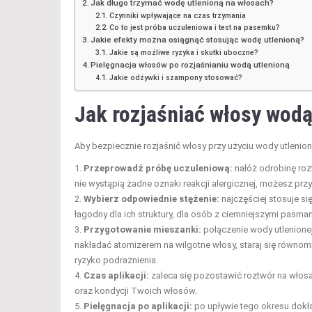
Jak długo trzymać wodę utlenioną na włosach?
Czynniki wpływające na czas trzymania
Co to jest próba uczuleniowa i test na pasemku?
Jakie efekty można osiągnąć stosując wodę utlenioną?
Jakie są możliwe ryzyka i skutki uboczne?
Pielęgnacja włosów po rozjaśnianiu wodą utlenioną
Jakie odżywki i szampony stosować?
Jak rozjaśniać włosy wodą
Aby bezpiecznie rozjaśnić włosy przy użyciu wody utlenion
Przeprowadź próbę uczuleniową:
nałóż odrobinę roz
nie wystąpią żadne oznaki reakcji alergicznej, możesz przy
Wybierz odpowiednie stężenie:
najczęściej stosuje si
łagodny dla ich struktury, dla osób z ciemniejszymi pasma
Przygotowanie mieszanki:
połączenie wody utlenione
nakładać atomizerem na wilgotne włosy, staraj się równomi
ryzyko podrażnienia.
Czas aplikacji:
zaleca się pozostawić roztwór na włos
oraz kondycji Twoich włosów.
Pielęgnacja po aplikacji:
po upływie tego okresu dokł