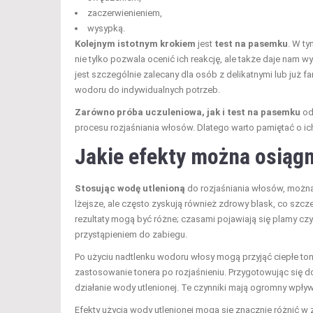
zaczerwienieniem,
wysypką.
Kolejnym istotnym krokiem
jest
test na pasemku
. W ty
nie tylko pozwala ocenić ich reakcję, ale także daje nam 
jest szczególnie zalecany dla osób z delikatnymi lub już
wodoru do indywidualnych potrzeb.
Zarówno próba uczuleniowa, jak i test na pasemku
od
procesu rozjaśniania włosów. Dlatego warto pamiętać o 
Jakie efekty można osiąg
Stosując wodę utlenioną
do rozjaśniania włosów, można
lżejsze, ale często zyskują również zdrowy blask, co szc
rezultaty mogą być różne; czasami pojawiają się plamy cz
przystąpieniem do zabiegu.
Po użyciu nadtlenku wodoru włosy mogą przyjąć ciepłe ton
zastosowanie tonera po rozjaśnieniu. Przygotowując się do
działanie wody utlenionej. Te czynniki mają ogromny wpływ
Efekty użycia wody utlenionej mogą się znacznie różnić w 