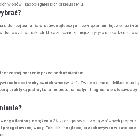
ch włosów i zapobiegniesz ich przesuszeniu.
wybrać?
oru do rozjaśniania włosów, najlepszym rozwiązaniem będzie roztwór
u w domowych warunkach, która znacznie zmniejsza ryzyko uszkodzeń zarów
ednoczesnej ochronie przed podrażnieniami.
ywidualne potrzeby swoich włosów.
Jeśli Twoje pasma są delikatne lub by
obrą praktyką jest wykonanie testu na małym fragmencie włosów, aby
niania?
 wodę utlenioną o stężeniu 3%
z przegotowaną wodą w równych proporcja
ml przegotowanej wody
. Taki eliksir
najlepiej przechowywać w butelce z
sma.