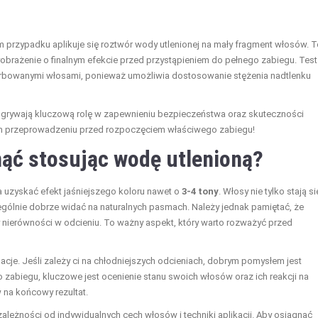
m przypadku aplikuje się roztwór wody utlenionej na mały fragment włosów. 
wyobrażenie o finalnym efekcie przed przystąpieniem do pełnego zabiegu. Test
 farbowanymi włosami, ponieważ umożliwia dostosowanie stężenia nadtlenku
grywają kluczową rolę w zapewnieniu bezpieczeństwa oraz skuteczności
ich przeprowadzeniu przed rozpoczęciem właściwego zabiegu!
nąć stosując wodę utlenioną?
 uzyskać efekt jaśniejszego koloru nawet o
3-4 tony
. Włosy nie tylko stają si
zególnie dobrze widać na naturalnych pasmach. Należy jednak pamiętać, że
y nierówności w odcieniu. To ważny aspekt, który warto rozważyć przed
acje. Jeśli zależy ci na chłodniejszych odcieniach, dobrym pomysłem jest
 zabiegu, kluczowe jest ocenienie stanu swoich włosów oraz ich reakcji na
 na końcowy rezultat.
zależności od indywidualnych cech włosów i techniki aplikacji. Aby osiągnąć