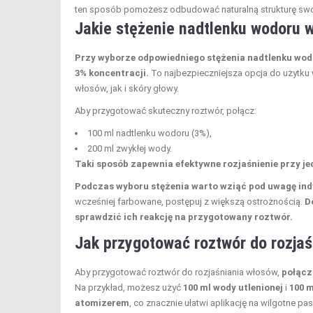
ten sposób pomożesz odbudować naturalną strukturę swoi
Jakie stężenie nadtlenku wodoru 
Przy wyborze odpowiedniego stężenia nadtlenku wod
3% koncentracji.
To najbezpieczniejsza opcja do użytk
włosów, jak i skóry głowy.
Aby przygotować skuteczny roztwór, połącz:
100 ml nadtlenku wodoru (3%),
200 ml zwykłej wody.
Taki sposób zapewnia efektywne rozjaśnienie przy j
Podczas wyboru stężenia warto wziąć pod uwagę ind
wcześniej farbowane, postępuj z większą ostrożnością.
D
sprawdzić ich reakcję na przygotowany roztwór.
Jak przygotować roztwór do rozjaś
Aby przygotować roztwór do rozjaśniania włosów,
połącz
Na przykład, możesz użyć
100 ml wody utlenionej
i
100 
atomizerem
, co znacznie ułatwi aplikację na wilgotne pa