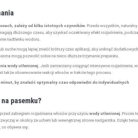
mania
osach, zależy od kilku istotnych czynników.
Przede wszystkim, naturalny
agają dłuższego czasu, aby uzyskać oczekiwany efekt rozjaśnienia, podcz
łanie nadtlenku wodoru.
ub suche mogą lepiej znieść krótszy czas aplikacji, aby uniknąć dodatkowyc
pasma mogą pozwolić sobie na nieco dłuższe trzymanie preparatu.
ia wody utlenionej.
Jeśli zamierzamy osiągnąć intensywne rozjaśnienie, w
st także obserwowanie reakcji włosów w trakcie tego procesu.
a minut, by znaleźć optymalny czas odpowiedni do indywidualnych
st na pasemku?
 przed zabiegiem rozjaśniania włosów przy użyciu
wody utlenionej
. Proces t
 zazwyczaj w okolicy za uchem lub wewnętrznej stronie nadgarstka. Dzięki temu
 co objawia się: