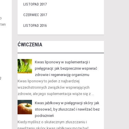
LISTOPAD 2017
CZERWIEC 2017
To
 ten
LISTOPAD 2016
ĆWICZENIA
Kwas liponowy w suplementacji i
pielęgnacji: jak bezpiecznie wspierać
zdrowie i regenerację organizmu
ę
Kwas liponowy to jeden z najbardziej
wszechstronnych związków wspierających
zdrowie, ale jego suplementacja wiąże się z …
Kwas jabłkowy w pielęgnacji skóry: jak
stosować, by złuszczać i nawilżać bez
podrażnień
Kiedy myślisz o skutecznym złuszczaniu i
nawilżaniu skóry, kwas jabłkowy może być