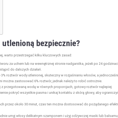
 utlenioną bezpiecznie?
ej, warto przestrzegać kilku kluczowych zasad:
tworu za uchem lub na wewnętrznej stronie nadgarstka, jeżeli po 24 godzinac
stąpić do dalszych działań.
ę 3% roztwór wody utlenionej, skuteczny w rozjaśnianiu włosów, a jednocześn
mi można zastosować 6% roztwór, jednak należy to robić ostrożnie.
j z przegotowaną wodą w równych proporcjach, gotowy roztwór najlepiej
ernie pokryć wszystkie pasma i unikaj kontaktu z skórą głowy, aby ograniczy
ach przez około 30 minut, czas ten można dostosować do pożądanego efekt
adnie umyj włosy delikatnym szamponem i użyj odżywczej maski lub balsamu