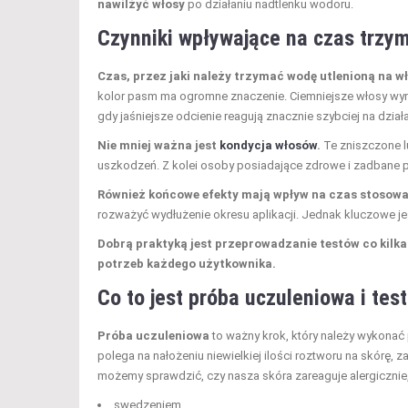
nawilżyć włosy
po działaniu nadtlenku wodoru.
Czynniki wpływające na czas trzy
Czas, przez jaki należy trzymać wodę utlenioną na wł
kolor pasm ma ogromne znaczenie. Ciemniejsze włosy wym
gdy jaśniejsze odcienie reagują znacznie szybciej na dzia
Nie mniej ważna jest
kondycja włosów
.
Te zniszczone l
uszkodzeń. Z kolei osoby posiadające zdrowe i zadbane 
Również końcowe efekty mają wpływ na czas stosowan
rozważyć wydłużenie okresu aplikacji. Jednak kluczowe je
Dobrą praktyką jest przeprowadzanie testów co kilk
potrzeb każdego użytkownika.
Co to jest próba uczuleniowa i te
Próba uczuleniowa
to ważny krok, który należy wykonać
polega na nałożeniu niewielkiej ilości roztworu na skórę,
możemy sprawdzić, czy nasza skóra zareaguje alergicznie,
swędzeniem,