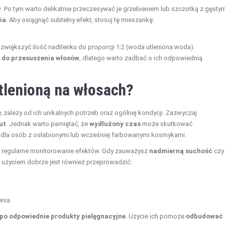
y
. Po tym warto delikatnie przeczesywać je grzebieniem lub szczotką z gęsty
ia
. Aby osiągnąć subtelny efekt, stosuj tę mieszankę:
 zwiększyć ilość nadtlenku do proporcji 1:2 (woda utleniona:woda).
ć do przesuszenia włosów
, dlatego warto zadbać o ich odpowiednią
tlenioną na włosach?
y, zależy od ich unikalnych potrzeb oraz ogólnej kondycji. Zazwyczaj
ut
. Jednak warto pamiętać, że
wydłużony czas
może skutkować
e dla osób z osłabionymi lub wcześniej farbowanymi kosmykami.
t regularne monitorowanie efektów. Gdy zauważysz
nadmierną suchość
czy
m użyciem dobrze jest również przeprowadzić:
nia.
e po odpowiednie produkty pielęgnacyjne
. Użycie ich pomoże
odbudować 