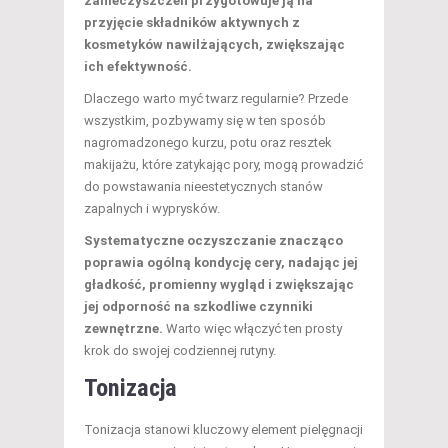
zanieczyszczeń przygotowuje ją na
przyjęcie składników aktywnych z
kosmetyków nawilżających, zwiększając
ich efektywność.
Dlaczego warto myć twarz regularnie? Przede
wszystkim, pozbywamy się w ten sposób
nagromadzonego kurzu, potu oraz resztek
makijażu, które zatykając pory, mogą prowadzić
do powstawania nieestetycznych stanów
zapalnych i wyprysków.
Systematyczne oczyszczanie znacząco
poprawia ogólną kondycję cery, nadając jej
gładkość, promienny wygląd i zwiększając
jej odporność na szkodliwe czynniki
zewnętrzne.
Warto więc włączyć ten prosty
krok do swojej codziennej rutyny.
Tonizacja
Tonizacja stanowi kluczowy element pielęgnacji