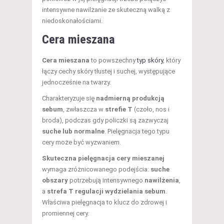
intensywne nawilżanie ze skuteczną walką z
niedoskonałościami.
Cera mieszana
Cera mieszana
to powszechny
typ skóry
, który
łączy cechy skóry tłustej i suchej, występujące
jednocześnie na twarzy.
Charakteryzuje się
nadmierną produkcją
sebum
, zwłaszcza w
strefie T
(czoło, nos i
broda), podczas gdy policzki są zazwyczaj
suche lub normalne
. Pielęgnacja tego typu
cery może być wyzwaniem.
Skuteczna pielęgnacja cery mieszanej
wymaga zróżnicowanego podejścia:
suche
obszary
potrzebują intensywnego
nawilżenia
,
a
strefa T regulacji wydzielania sebum
.
Właściwa pielęgnacja to klucz do zdrowej i
promiennej cery.