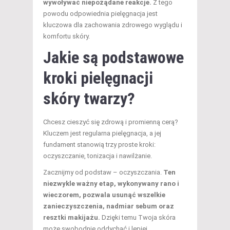
wywoływać niepożądane reakcje.
Z tego
powodu odpowiednia pielęgnacja jest
kluczowa dla zachowania zdrowego wyglądu i
komfortu skóry.
Jakie są podstawowe
kroki pielęgnacji
skóry twarzy?
Chcesz cieszyć się zdrową i promienną cerą?
Kluczem jest regularna pielęgnacja, a jej
fundament stanowią trzy proste kroki:
oczyszczanie, tonizacja i nawilżanie.
Zacznijmy od podstaw – oczyszczania.
Ten
niezwykle ważny etap, wykonywany rano i
wieczorem, pozwala usunąć wszelkie
zanieczyszczenia, nadmiar sebum oraz
resztki makijażu.
Dzięki temu Twoja skóra
może swobodnie oddychać i lepiej