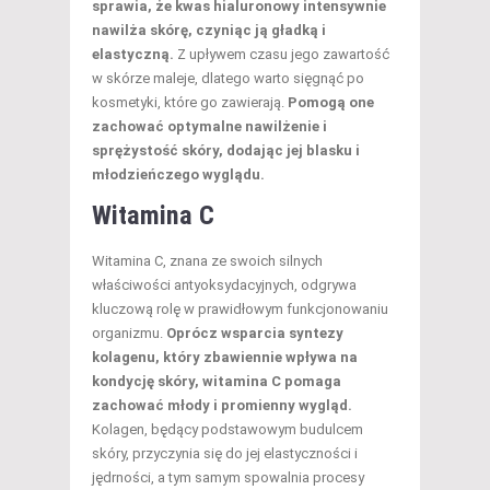
sprawia, że kwas hialuronowy intensywnie
nawilża skórę, czyniąc ją gładką i
elastyczną.
Z upływem czasu jego zawartość
w skórze maleje, dlatego warto sięgnąć po
kosmetyki, które go zawierają.
Pomogą one
zachować optymalne nawilżenie i
sprężystość skóry, dodając jej blasku i
młodzieńczego wyglądu.
Witamina C
Witamina C, znana ze swoich silnych
właściwości antyoksydacyjnych, odgrywa
kluczową rolę w prawidłowym funkcjonowaniu
organizmu.
Oprócz wsparcia syntezy
kolagenu, który zbawiennie wpływa na
kondycję skóry, witamina C pomaga
zachować młody i promienny wygląd.
Kolagen, będący podstawowym budulcem
skóry, przyczynia się do jej elastyczności i
jędrności, a tym samym spowalnia procesy