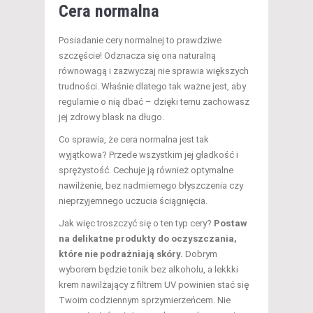
Cera normalna
Posiadanie cery normalnej to prawdziwe
szczęście! Odznacza się ona naturalną
równowagą i zazwyczaj nie sprawia większych
trudności. Właśnie dlatego tak ważne jest, aby
regularnie o nią dbać – dzięki temu zachowasz
jej zdrowy blask na długo.
Co sprawia, że cera normalna jest tak
wyjątkowa? Przede wszystkim jej gładkość i
sprężystość. Cechuje ją również optymalne
nawilżenie, bez nadmiernego błyszczenia czy
nieprzyjemnego uczucia ściągnięcia.
Jak więc troszczyć się o ten typ cery?
Postaw
na delikatne produkty do oczyszczania,
które nie podrażniają skóry.
Dobrym
wyborem będzie tonik bez alkoholu, a lekkki
krem nawilżający z filtrem UV powinien stać się
Twoim codziennym sprzymierzeńcem. Nie