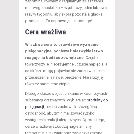
zapominaj również o regularnym złuszczaniu
martwego naskórka – wystarczy jeden lub dwa
razy w tygodniu, aby skóra pozostała gładka i
promienna. To naprawdę nic trudnego!
Cera wrażliwa
Wrażliwa cera to prawdziwe wyzwanie
pielęgnacyjne, ponieważ niezwykle łatwo
reaguje na bodźce zewnętrzne.
Często
towarzyszy jej nieprzyjemne uczucie napięcia, a
na skórze mogą pojawiać się zaczerwienienia,
przesuszenie, a nawet pieczenie. Nie służy jej
również nadmierne ciepło.
Dlatego kluczowe jest unikanie w kosmetykach
substancji drażniących. Wybierając
produkty do
pielęgnacji
, trzeba zachować szczególną
ostrożność, aby zminimalizować ryzyko
wystąpienia reakcji alergicznych. Oprócz tego,
cerze wrażliwej szkodzą nagłe zmiany
temperatur, silny wiatr oraz zanieczyszczone