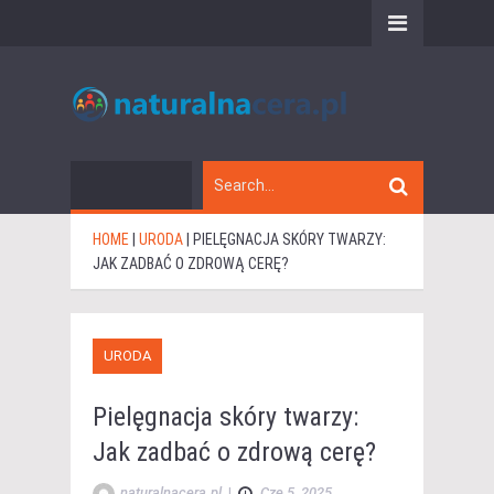
HOME
|
URODA
|
PIELĘGNACJA SKÓRY TWARZY:
JAK ZADBAĆ O ZDROWĄ CERĘ?
URODA
Pielęgnacja skóry twarzy:
Jak zadbać o zdrową cerę?
naturalnacera.pl
|
Cze 5, 2025