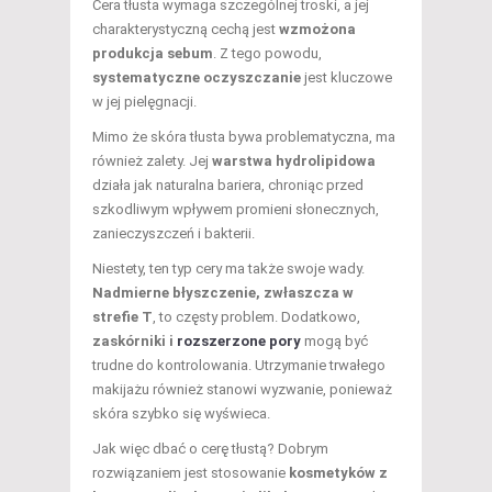
Cera tłusta wymaga szczególnej troski, a jej
charakterystyczną cechą jest
wzmożona
produkcja sebum
. Z tego powodu,
systematyczne oczyszczanie
jest kluczowe
w jej pielęgnacji.
Mimo że skóra tłusta bywa problematyczna, ma
również zalety. Jej
warstwa hydrolipidowa
działa jak naturalna bariera, chroniąc przed
szkodliwym wpływem promieni słonecznych,
zanieczyszczeń i bakterii.
Niestety, ten typ cery ma także swoje wady.
Nadmierne błyszczenie, zwłaszcza w
strefie T
, to częsty problem. Dodatkowo,
zaskórniki i
rozszerzone pory
mogą być
trudne do kontrolowania. Utrzymanie trwałego
makijażu również stanowi wyzwanie, ponieważ
skóra szybko się wyświeca.
Jak więc dbać o cerę tłustą? Dobrym
rozwiązaniem jest stosowanie
kosmetyków z