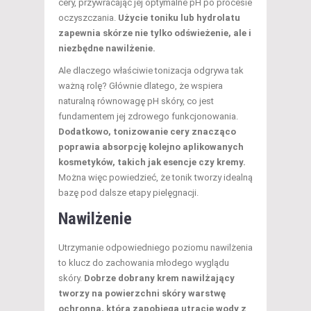
cery, przywracając jej optymalne pH po procesie
oczyszczania.
Użycie toniku lub hydrolatu
zapewnia skórze nie tylko odświeżenie, ale i
niezbędne nawilżenie.
Ale dlaczego właściwie tonizacja odgrywa tak
ważną rolę? Głównie dlatego, że wspiera
naturalną równowagę pH skóry, co jest
fundamentem jej zdrowego funkcjonowania.
Dodatkowo, tonizowanie cery znacząco
poprawia absorpcję kolejno aplikowanych
kosmetyków, takich jak esencje czy kremy.
Można więc powiedzieć, że tonik tworzy idealną
bazę pod dalsze etapy pielęgnacji.
Nawilżenie
Utrzymanie odpowiedniego poziomu nawilżenia
to klucz do zachowania młodego wyglądu
skóry.
Dobrze dobrany krem nawilżający
tworzy na powierzchni skóry warstwę
ochronną, która zapobiega utracie wody z