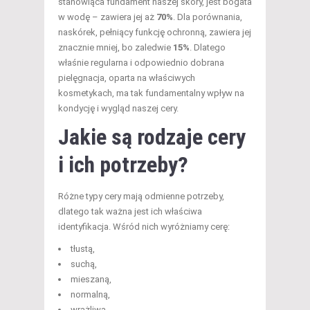
stanowiąca fundament naszej skóry, jest bogata
w wodę – zawiera jej aż
70%
. Dla porównania,
naskórek, pełniący funkcję ochronną, zawiera jej
znacznie mniej, bo zaledwie
15%
. Dlatego
właśnie regularna i odpowiednio dobrana
pielęgnacja, oparta na właściwych
kosmetykach, ma tak fundamentalny wpływ na
kondycję i wygląd naszej cery.
Jakie są rodzaje cery
i ich potrzeby?
Różne typy cery mają odmienne potrzeby,
dlatego tak ważna jest ich właściwa
identyfikacja. Wśród nich wyróżniamy cerę:
tłustą,
suchą,
mieszaną,
normalną,
wrażliwą,