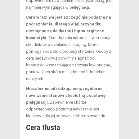
odpowiednim nawilżeniem i elastycznością, jest
najmniej wymagająca w pielęgnacji.
Cera wrażliwa jest szczególnie podatna na
podrażnienia, dlatego w jej przypadku
niezbędne są delikatne i hipoalergiczne
kosmetyki.
Cera dojrzała natomiast potrzebuje
składników o działaniu anti-aging, które
pomogą spowolnić procesy starzenia. Osoby z
cerą naczynkową powinny sięgnąć po
kosmetyki wzmacniające naczynia krwionośne,
ponieważ ich skóra ma skłonność do pękania
naczynek.
Niezależnie od rodzaju cery, regularne
nawilżanie stanowi absolutną podstawę
pielęgnacji.
Zapewnienie skórze
odpowiedniego poziomu nawilżenia jest
kluczowe dla jej zdrowia i dobrego wyglądu.
Cera tłusta