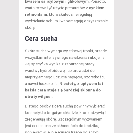
kwasem salicylowym i glikolowym
. Ponadto,
warto rozważyć użycie preparatów z
cynkiem i
retinoidami
, które skutecznie regulują
wydzielanie sebum i wspomagają oczyszczanie
skóry.
Cera sucha
Skóra sucha wymaga wyjątkowej troski, przede
wszystkim intensywnego nawilżenia i ukojenia.
Jej specyfika wynika z zaburzonej pracy
warstwy hydrolipidowej, co prowadzi do
nieprzyjemnego uczucia napięcia, szorstkości,
a nawet łuszczenia.
Niestety, z upływem lat
każda cera staje się bardziej skłonna do
utraty wilgoci.
Dlatego osoby z cerą suchą powinny wybierać
kosmetyki o bogatym składzie, które odżywią i
zregenerują skórę. Szczególnym wyzwaniem
jest cera sucha ze skłonnością do trądziku,
ponieważ w jej pielęgnacji trzeba połączyć