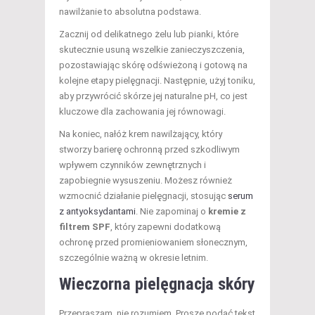
nawilżanie to absolutna podstawa.
Zacznij od delikatnego żelu lub pianki, które
skutecznie usuną wszelkie zanieczyszczenia,
pozostawiając skórę odświeżoną i gotową na
kolejne etapy pielęgnacji. Następnie, użyj toniku,
aby przywrócić skórze jej naturalne pH, co jest
kluczowe dla zachowania jej równowagi.
Na koniec, nałóż krem nawilżający, który
stworzy barierę ochronną przed szkodliwym
wpływem czynników zewnętrznych i
zapobiegnie wysuszeniu. Możesz również
wzmocnić działanie pielęgnacji, stosując
serum
z antyoksydantami
. Nie zapominaj o
kremie z
filtrem SPF
, który zapewni dodatkową
ochronę przed promieniowaniem słonecznym,
szczególnie ważną w okresie letnim.
Wieczorna pielęgnacja skóry
Przepraszam, nie rozumiem. Proszę podać tekst