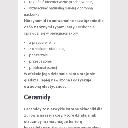
rozjaśnić nieestetyczne przebarwienia,
wzmacniać naturalną barierę ochronną
naskórka.
Niacynamid to uniwersalne rozwiązanie dla
osób z różnymi typami cery.
Doskonale
sprawdzi się w pielęgnacji skóry:
z przebarwieniami,
z oznakami starzenia,
poszarzałej,
przesuszonej,
problematycznej.
W efekcie jego działania skóra staje się
gładsza, lepiej nawilżona i odzyskuje
utraconą elastyczność.
Ceramidy
Ceramidy to niezwykle istotne składniki dla
zdrowia naszej skóry, które działają jak
strażnicy, wzmacniając barierę
hydrolipidową.
Bariera ta niczym tarcza chroni