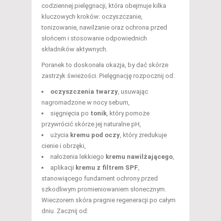
codziennej pielęgnacji, która obejmuje kilka
kluczowych kroków: oczyszczanie,
tonizowanie, nawilżanie oraz ochrona przed
słońcem i stosowanie odpowiednich
składników aktywnych.
Poranek to doskonała okazja, by dać skórze
zastrzyk świeżości. Pielęgnację rozpocznij od:
oczyszczenia twarzy
, usuwając
nagromadzone w nocy sebum,
sięgnięcia po
tonik
, który pomoże
przywrócić skórze jej naturalne pH,
użycia
kremu pod oczy
, który zredukuje
cienie i obrzęki,
nałożenia lekkiego
kremu nawilżającego
,
aplikacji
kremu z filtrem SPF
,
stanowiącego fundament ochrony przed
szkodliwym promieniowaniem słonecznym.
Wieczorem skóra pragnie regeneracji po całym
dniu. Zacznij od: