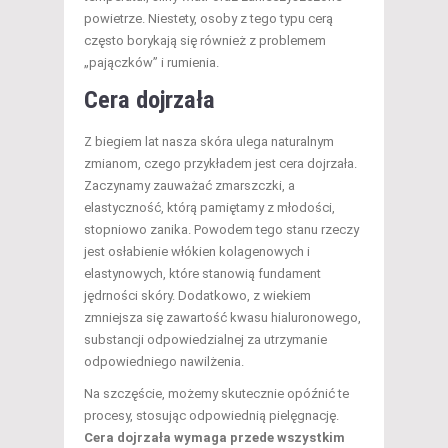
powietrze. Niestety, osoby z tego typu cerą
często borykają się również z problemem
„pajączków” i rumienia.
Cera dojrzała
Z biegiem lat nasza skóra ulega naturalnym
zmianom, czego przykładem jest cera dojrzała.
Zaczynamy zauważać zmarszczki, a
elastyczność, którą pamiętamy z młodości,
stopniowo zanika. Powodem tego stanu rzeczy
jest osłabienie włókien kolagenowych i
elastynowych, które stanowią fundament
jędrności skóry. Dodatkowo, z wiekiem
zmniejsza się zawartość kwasu hialuronowego,
substancji odpowiedzialnej za utrzymanie
odpowiedniego nawilżenia.
Na szczęście, możemy skutecznie opóźnić te
procesy, stosując odpowiednią pielęgnację.
Cera dojrzała wymaga przede wszystkim