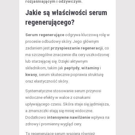
rozjaśniającym i odżywczym.
Jakie są właściwości serum
regenerującego?
Serum regenerujące
odgrywa kluczową rolę w
procesie odbudowy skóry. Jego głównym
zadaniem jest
przyspieszanie regeneracji
, co
ma szczególne znaczenie dla cery uszkodzonej
lub starzejącej się. Dzięki aktywnym
składnikom, takim jak
peptydy
,
witaminy
i
kwasy
, serum skutecznie poprawia strukturę
oraz elastyczność skóry.
Systematyczne stosowanie serum przynosi
widoczne efekty w walce z oznakami
upływającego czasu. Skóra staje się jędrniejsza,
a zmarszczki stają się mniej widoczne.
Dodatkowo
intensywne nawilżenie
wpływa na
zdrowy i promienny wygląd cery.
To regenerujące serum wspiera również