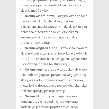
pomaga wygładzać drobne linie i poprawia
elastyczność skóry,
Serum witaminowe
– często wzbogacone
o witaminę C lub E, charakteryzuje się
działaniem antyoksydacyjnym, działa jak tarcza
ochronna przed szkodliwymi czynnikami
zewnętrznymi oraz wspomaga naturalne
procesy regeneracyjne,
Serum wygładzające
– zazwyczaj zawiera
składniki złuszczające, takie jak kwasy AHA lub
BHA, które skutecznie usuwają martwy naskórek
i poprawiają ogólną teksturę cery,
Serum regenerujące
– to doskonały wybór
dla osób pragnących przyspieszyć gojenie się
skóry oraz odbudowę uszkodzonych tkanek,
może być wzbogacone o peptydy lub ekstrakty
roślinne sprzyjające regeneracji,
Serum liftingujące
– jego działanie
koncentruje się na ujędrnieniu skóry oraz
nadaniu jej jędrności poprzez stymulację