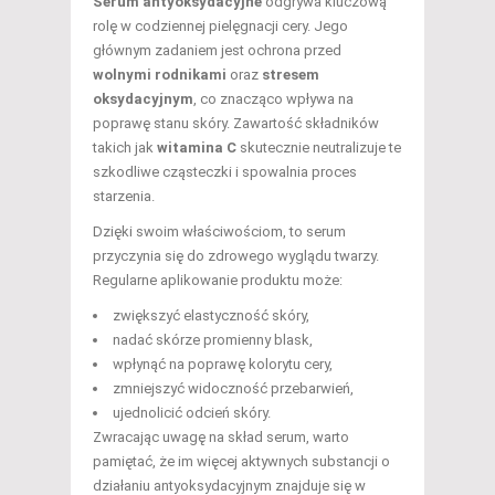
Serum antyoksydacyjne
odgrywa kluczową
rolę w codziennej pielęgnacji cery. Jego
głównym zadaniem jest ochrona przed
wolnymi rodnikami
oraz
stresem
oksydacyjnym
, co znacząco wpływa na
poprawę stanu skóry. Zawartość składników
takich jak
witamina C
skutecznie neutralizuje te
szkodliwe cząsteczki i spowalnia proces
starzenia.
Dzięki swoim właściwościom, to serum
przyczynia się do zdrowego wyglądu twarzy.
Regularne aplikowanie produktu może:
zwiększyć elastyczność skóry,
nadać skórze promienny blask,
wpłynąć na poprawę kolorytu cery,
zmniejszyć widoczność przebarwień,
ujednolicić odcień skóry.
Zwracając uwagę na skład serum, warto
pamiętać, że im więcej aktywnych substancji o
działaniu antyoksydacyjnym znajduje się w