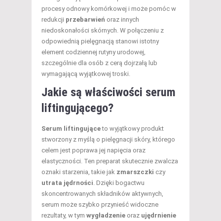
procesy odnowy komórkowej i może pomóc w
redukcji
przebarwień
oraz innych
niedoskonałości skórnych. W połączeniu z
odpowiednią pielęgnacją stanowi istotny
element codziennej rutyny urodowej,
szczególnie dla osób z cerą dojrzałą lub
wymagającą wyjątkowej troski.
Jakie są właściwości serum
liftingującego?
Serum liftingujące
to wyjątkowy produkt
stworzony z myślą o pielęgnacji skóry, którego
celem jest poprawa jej napięcia oraz
elastyczności. Ten preparat skutecznie zwalcza
oznaki starzenia, takie jak
zmarszczki
czy
utrata jędrności
. Dzięki bogactwu
skoncentrowanych składników aktywnych,
serum może szybko przynieść widoczne
rezultaty, w tym
wygładzenie
oraz
ujędrnienie