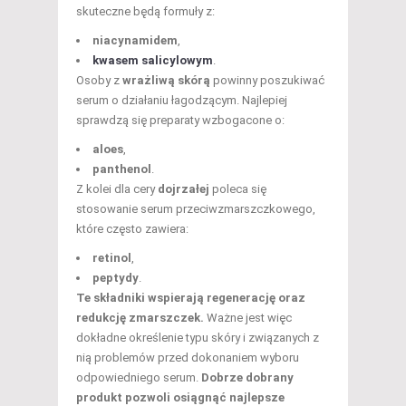
skuteczne będą formuły z:
niacynamidem
,
kwasem salicylowym
.
Osoby z
wrażliwą skórą
powinny poszukiwać
serum o działaniu łagodzącym. Najlepiej
sprawdzą się preparaty wzbogacone o:
aloes
,
panthenol
.
Z kolei dla cery
dojrzałej
poleca się
stosowanie serum przeciwzmarszczkowego,
które często zawiera:
retinol
,
peptydy
.
Te składniki wspierają regenerację oraz
redukcję zmarszczek.
Ważne jest więc
dokładne określenie typu skóry i związanych z
nią problemów przed dokonaniem wyboru
odpowiedniego serum.
Dobrze dobrany
produkt pozwoli osiągnąć najlepsze