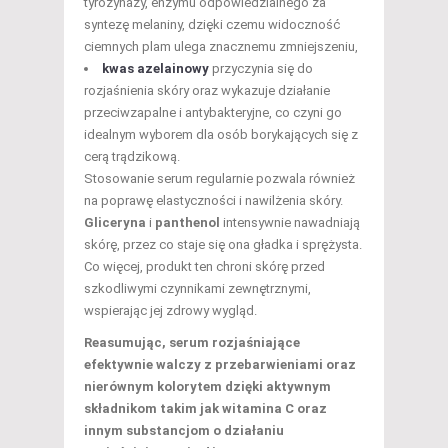
tyrozynazy, enzymu odpowiedzialnego za
syntezę melaniny, dzięki czemu widoczność
ciemnych plam ulega znacznemu zmniejszeniu,
kwas azelainowy
przyczynia się do
rozjaśnienia skóry oraz wykazuje działanie
przeciwzapalne i antybakteryjne, co czyni go
idealnym wyborem dla osób borykających się z
cerą trądzikową.
Stosowanie serum regularnie pozwala również
na poprawę elastyczności i nawilżenia skóry.
Gliceryna
i
panthenol
intensywnie nawadniają
skórę, przez co staje się ona gładka i sprężysta.
Co więcej, produkt ten chroni skórę przed
szkodliwymi czynnikami zewnętrznymi,
wspierając jej zdrowy wygląd.
Reasumując, serum rozjaśniające
efektywnie walczy z przebarwieniami oraz
nierównym kolorytem dzięki aktywnym
składnikom takim jak witamina C oraz
innym substancjom o działaniu