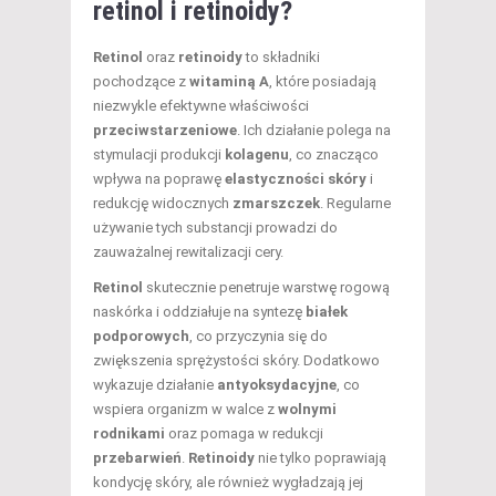
retinol i retinoidy?
Retinol
oraz
retinoidy
to składniki
pochodzące z
witaminą A
, które posiadają
niezwykle efektywne właściwości
przeciwstarzeniowe
. Ich działanie polega na
stymulacji produkcji
kolagenu
, co znacząco
wpływa na poprawę
elastyczności skóry
i
redukcję widocznych
zmarszczek
. Regularne
używanie tych substancji prowadzi do
zauważalnej rewitalizacji cery.
Retinol
skutecznie penetruje warstwę rogową
naskórka i oddziałuje na syntezę
białek
podporowych
, co przyczynia się do
zwiększenia sprężystości skóry. Dodatkowo
wykazuje działanie
antyoksydacyjne
, co
wspiera organizm w walce z
wolnymi
rodnikami
oraz pomaga w redukcji
przebarwień
.
Retinoidy
nie tylko poprawiają
kondycję skóry, ale również wygładzają jej