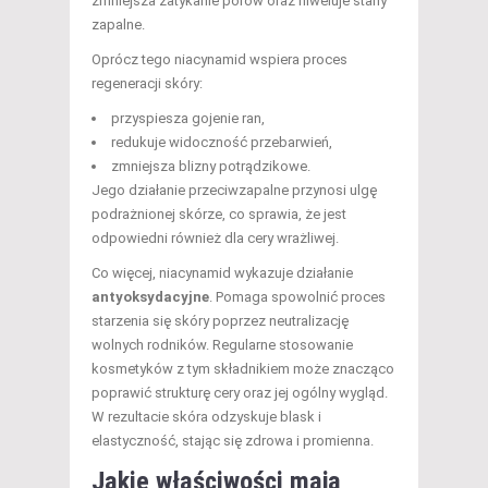
zmniejsza zatykanie porów oraz niweluje stany
zapalne.
Oprócz tego niacynamid wspiera proces
regeneracji skóry:
przyspiesza gojenie ran,
redukuje widoczność przebarwień,
zmniejsza blizny potrądzikowe.
Jego działanie przeciwzapalne przynosi ulgę
podrażnionej skórze, co sprawia, że jest
odpowiedni również dla cery wrażliwej.
Co więcej, niacynamid wykazuje działanie
antyoksydacyjne
. Pomaga spowolnić proces
starzenia się skóry poprzez neutralizację
wolnych rodników. Regularne stosowanie
kosmetyków z tym składnikiem może znacząco
poprawić strukturę cery oraz jej ogólny wygląd.
W rezultacie skóra odzyskuje blask i
elastyczność, stając się zdrowa i promienna.
Jakie właściwości mają