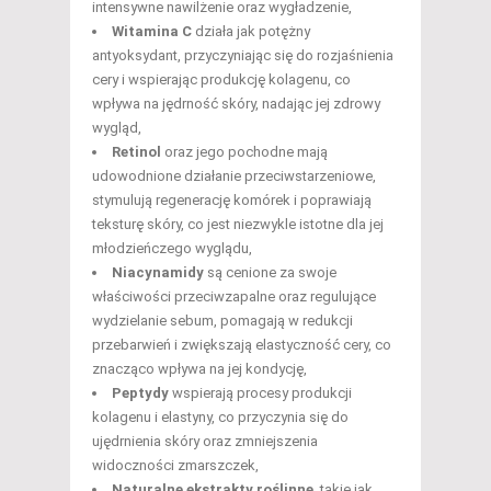
intensywne nawilżenie oraz wygładzenie,
Witamina C
działa jak potężny
antyoksydant, przyczyniając się do rozjaśnienia
cery i wspierając produkcję kolagenu, co
wpływa na jędrność skóry, nadając jej zdrowy
wygląd,
Retinol
oraz jego pochodne mają
udowodnione działanie przeciwstarzeniowe,
stymulują regenerację komórek i poprawiają
teksturę skóry, co jest niezwykle istotne dla jej
młodzieńczego wyglądu,
Niacynamidy
są cenione za swoje
właściwości przeciwzapalne oraz regulujące
wydzielanie sebum, pomagają w redukcji
przebarwień i zwiększają elastyczność cery, co
znacząco wpływa na jej kondycję,
Peptydy
wspierają procesy produkcji
kolagenu i elastyny, co przyczynia się do
ujędrnienia skóry oraz zmniejszenia
widoczności zmarszczek,
Naturalne ekstrakty roślinne
, takie jak