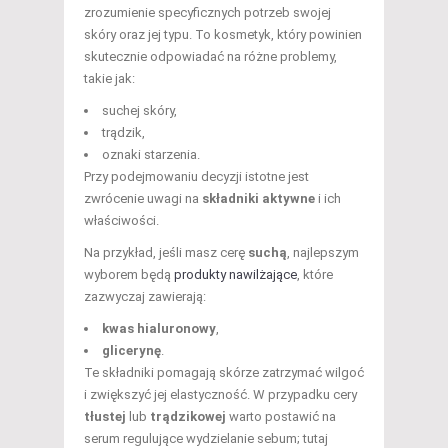
zrozumienie specyficznych potrzeb swojej
skóry oraz jej typu. To kosmetyk, który powinien
skutecznie odpowiadać na różne problemy,
takie jak:
suchej skóry,
trądzik,
oznaki starzenia.
Przy podejmowaniu decyzji istotne jest
zwrócenie uwagi na
składniki aktywne
i ich
właściwości.
Na przykład, jeśli masz cerę
suchą
, najlepszym
wyborem będą
produkty nawilżające
, które
zazwyczaj zawierają:
kwas hialuronowy
,
glicerynę
.
Te składniki pomagają skórze zatrzymać wilgoć
i zwiększyć jej elastyczność. W przypadku cery
tłustej
lub
trądzikowej
warto postawić na
serum regulujące wydzielanie sebum; tutaj