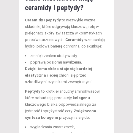
ceramidy i peptydy?
Ceramidy
i
peptydy
to niezwykle ważne
składniki, które odgrywają kluczową rolę w
pielęgnacji skóry, zwłaszcza w kosmetykach
przeciwstarzeniowych.
Ceramidy
wzmacniają
hydrolipidową barierę ochronną, co skutkuje:
zmniejszeniem utraty wody,
poprawą poziomu nawilżenia.
Dzięki temu skóra staje się bardziej
elastyczna
i lepiej chroni się przed
szkodliwymi czynnikami zewnętrznymi.
Peptydy
to krótkie łańcuchy aminokwasów,
które pobudzają produkcję
kolagenu
–
kluczowego białka odpowiedzialnego za
jędrność i sprężystość cery.
Zwiększona
synteza kolagenu
przyczynia się do:
wygładzania zmarszczek,