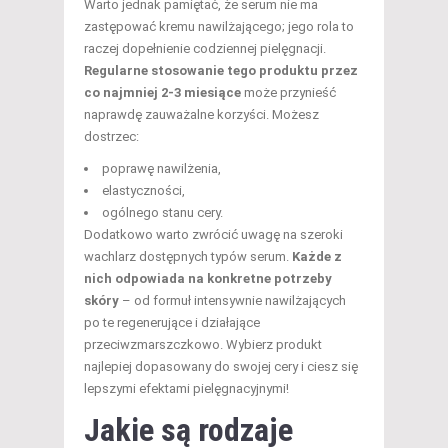
Warto jednak pamiętać, że serum nie ma
zastępować kremu nawilżającego; jego rola to
raczej dopełnienie codziennej pielęgnacji.
Regularne stosowanie tego produktu przez
co najmniej 2-3 miesiące
może przynieść
naprawdę zauważalne korzyści. Możesz
dostrzec:
poprawę nawilżenia,
elastyczności,
ogólnego stanu cery.
Dodatkowo warto zwrócić uwagę na szeroki
wachlarz dostępnych typów serum.
Każde z
nich odpowiada na konkretne potrzeby
skóry
– od formuł intensywnie nawilżających
po te regenerujące i działające
przeciwzmarszczkowo. Wybierz produkt
najlepiej dopasowany do swojej cery i ciesz się
lepszymi efektami pielęgnacyjnymi!
Jakie są rodzaje