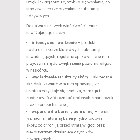
Dzięki lekkiej formule, szybko się wchłania, co
umożliwia lepsze przenikanie substancji
odżywczych.
Do najważniejszych właściwości serum
nawilżającego należy:
intensywne nawilżenie
– produkt
dostarcza skórze kluczowych substancji
nawadniających, regularne aplikowanie serum
przyczynia się do zwiększenia poziomu wilgoci
w naskórku,
wygładzenie struktury skóry
– skuteczne
składniki zawarte w serum sprawiają, że
tekstura cery staje się gładsza, pomaga to
zredukować widoczność drobnych zmarszczek
oraz szorstkich miejsc,
wsparcie dla bariery ochronnej
– serum
wzmacnia naturalną barierę hydrolipidową
skóry, co chroni ją przed utratą wilgoci oraz
niekorzystnym działaniem czynników
zewnętrznych,