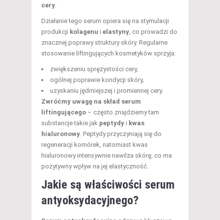
cery
.
Działanie tego serum opiera się na stymulacji
produkcji
kolagenu
i
elastyny
, co prowadzi do
znacznej poprawy struktury skóry. Regularne
stosowanie liftingujących kosmetyków sprzyja:
zwiększeniu sprężystości cery,
ogólnej poprawie kondycji skóry,
uzyskaniu jędrniejszej i promiennej cery.
Zwróćmy uwagę na skład serum
liftingującego
– często znajdziemy tam
substancje takie jak
peptydy
i
kwas
hialuronowy
. Peptydy przyczyniają się do
regeneracji komórek, natomiast kwas
hialuronowy intensywnie nawilża skórę, co ma
pozytywny wpływ na jej elastyczność.
Jakie są właściwości serum
antyoksydacyjnego?