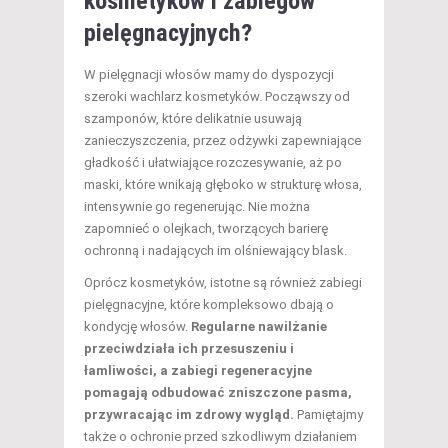
kosmetyków i zabiegów
pielęgnacyjnych?
W pielęgnacji włosów mamy do dyspozycji
szeroki wachlarz kosmetyków. Począwszy od
szamponów, które delikatnie usuwają
zanieczyszczenia, przez odżywki zapewniające
gładkość i ułatwiające rozczesywanie, aż po
maski, które wnikają głęboko w strukturę włosa,
intensywnie go regenerując. Nie można
zapomnieć o olejkach, tworzących barierę
ochronną i nadających im olśniewający blask.
Oprócz kosmetyków, istotne są również zabiegi
pielęgnacyjne, które kompleksowo dbają o
kondycję włosów.
Regularne nawilżanie
przeciwdziała ich przesuszeniu i
łamliwości, a zabiegi regeneracyjne
pomagają odbudować zniszczone pasma,
przywracając im zdrowy wygląd.
Pamiętajmy
także o ochronie przed szkodliwym działaniem