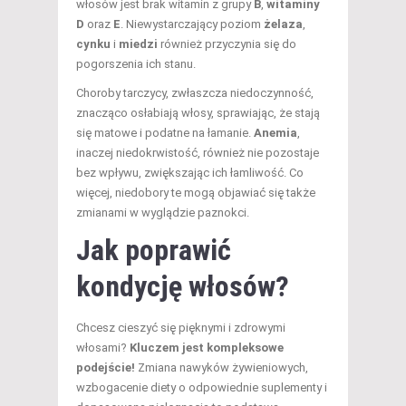
włosów jest brak witamin z grupy
B
,
witaminy
D
oraz
E
. Niewystarczający poziom
żelaza
,
cynku
i
miedzi
również przyczynia się do
pogorszenia ich stanu.
Choroby tarczycy, zwłaszcza niedoczynność,
znacząco osłabiają włosy, sprawiając, że stają
się matowe i podatne na łamanie.
Anemia
,
inaczej niedokrwistość, również nie pozostaje
bez wpływu, zwiększając ich łamliwość. Co
więcej, niedobory te mogą objawiać się także
zmianami w wyglądzie paznokci.
Jak poprawić
kondycję włosów?
Chcesz cieszyć się pięknymi i zdrowymi
włosami?
Kluczem jest kompleksowe
podejście!
Zmiana nawyków żywieniowych,
wzbogacenie diety o odpowiednie suplementy i