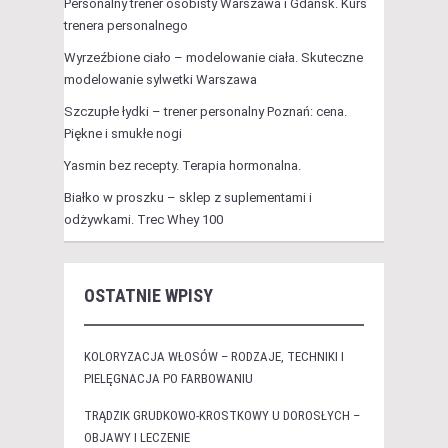
Personalny trener osobisty Warszawa i Gdańsk. Kurs
trenera personalnego
Wyrzeźbione ciało – modelowanie ciała. Skuteczne
modelowanie sylwetki Warszawa
Szczupłe łydki – trener personalny Poznań: cena.
Piękne i smukłe nogi
Yasmin bez recepty. Terapia hormonalna.
Białko w proszku – sklep z suplementami i
odżywkami. Trec Whey 100
OSTATNIE WPISY
KOLORYZACJA WŁOSÓW – RODZAJE, TECHNIKI I
PIELĘGNACJA PO FARBOWANIU
TRĄDZIK GRUDKOWO-KROSTKOWY U DOROSŁYCH –
OBJAWY I LECZENIE