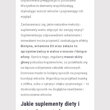
dopasowana pielęgnacja to podstawa.
Wszystkie te elementy współdziałają,
stymulując wzrost włosów i poprawiając ich
wygląd.
Zastanawiasz się, jakie naturalne metody i
suplementy warto włączyć do swojej rutyny?
Suplementacja odpowiednimi witaminami i
minerałami może przynieść zaskakujące efekty.
Biotyna, witamina D3 oraz żelazo to
sprzymierzeńcy w walce o mocne i lśniące
włosy.
Oprócz tego, regularny
masaż skóry
głowy
pobudza krążenie krwi, co przekłada się
na lepsze odżywienie cebulek włosowych.
Domowe maski to kolejny sposób na poprawę
kondycji włosów. Wypróbuj na przykład maskę
z żółtka, soku z cytryny i olejku rycynowego – to
doskonały sposób na dogłębne nawilżenie i
wzmocnienie włosów.
Jakie suplementy diety i