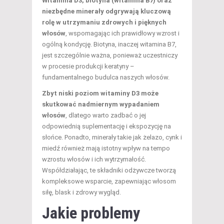
Witamina D3, biotyna (witamina B7) oraz
niezbędne minerały odgrywają kluczową
rolę w utrzymaniu zdrowych i pięknych
włosów
, wspomagając ich prawidłowy wzrost i
ogólną kondycję. Biotyna, inaczej witamina B7,
jest szczególnie ważna, ponieważ uczestniczy
w procesie produkcji keratyny –
fundamentalnego budulca naszych włosów.
Zbyt niski poziom witaminy D3 może
skutkować nadmiernym wypadaniem
włosów
, dlatego warto zadbać o jej
odpowiednią suplementację i ekspozycję na
słońce. Ponadto, minerały takie jak żelazo, cynk i
miedź również mają istotny wpływ na tempo
wzrostu włosów i ich wytrzymałość.
Współdziałając, te składniki odżywcze tworzą
kompleksowe wsparcie, zapewniając włosom
siłę, blask i zdrowy wygląd.
Jakie problemy