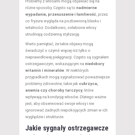
Problemy z włosami mogą objawiać się na
różne sposoby. Często są to
nadmierne
wypadanie, przesuszenie i łamliwość
, przez
co fryzura wygląda na pozbawioną blasku i
witalności. Dodatkowo, osłabione włosy
utrudniają codzienną stylizację.
Warto pamiętać, że takie objawy mogą
świadczyć o czymś więcej niż tylko o
nieprawidłowej pielęgnacji. Często są sygnałem
ostrzegawczym, wskazującym na
niedobory
witamin i minerałów
. W niektórych
przypadkach mogą sygnalizować poważniejsze
problemy zdrowotne, takie jak
cukrzyca,
anemia czy choroby tarczycy
, które
wpływają na kondycję włosów. Dlatego ważne
jest, aby obserwować swoje włosy i nie
ignorować żadnych niepokojących zmian w ich
wyglądzie i strukturze.
Jakie sygnały ostrzegawcze