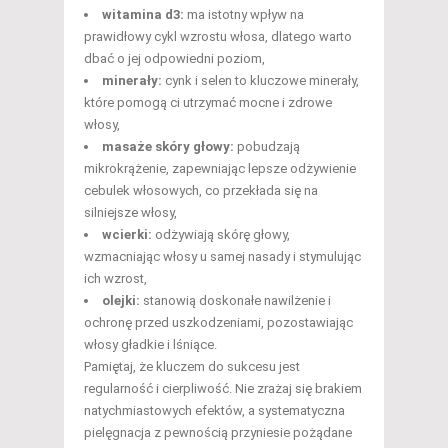
witamina d3:
ma istotny wpływ na
prawidłowy cykl wzrostu włosa, dlatego warto
dbać o jej odpowiedni poziom,
minerały:
cynk i selen to kluczowe minerały,
które pomogą ci utrzymać mocne i zdrowe
włosy,
masaże skóry głowy:
pobudzają
mikrokrążenie, zapewniając lepsze odżywienie
cebulek włosowych, co przekłada się na
silniejsze włosy,
wcierki:
odżywiają skórę głowy,
wzmacniając włosy u samej nasady i stymulując
ich wzrost,
olejki:
stanowią doskonałe nawilżenie i
ochronę przed uszkodzeniami, pozostawiając
włosy gładkie i lśniące.
Pamiętaj, że kluczem do sukcesu jest
regularność i cierpliwość. Nie zrażaj się brakiem
natychmiastowych efektów, a systematyczna
pielęgnacja z pewnością przyniesie pożądane