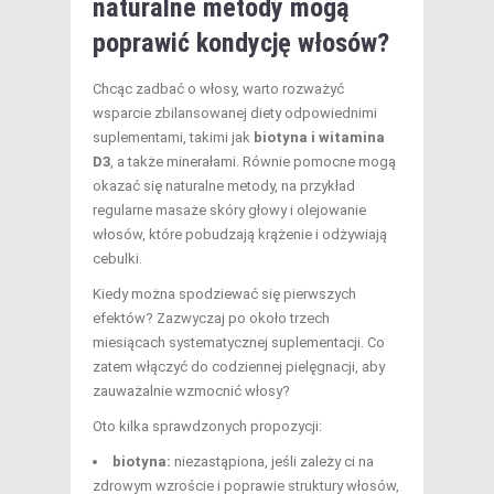
naturalne metody mogą
poprawić kondycję włosów?
Chcąc zadbać o włosy, warto rozważyć
wsparcie zbilansowanej diety odpowiednimi
suplementami, takimi jak
biotyna i witamina
D3
, a także minerałami. Równie pomocne mogą
okazać się naturalne metody, na przykład
regularne masaże skóry głowy i olejowanie
włosów, które pobudzają krążenie i odżywiają
cebulki.
Kiedy można spodziewać się pierwszych
efektów? Zazwyczaj po około trzech
miesiącach systematycznej suplementacji. Co
zatem włączyć do codziennej pielęgnacji, aby
zauważalnie wzmocnić włosy?
Oto kilka sprawdzonych propozycji:
biotyna:
niezastąpiona, jeśli zależy ci na
zdrowym wzroście i poprawie struktury włosów,