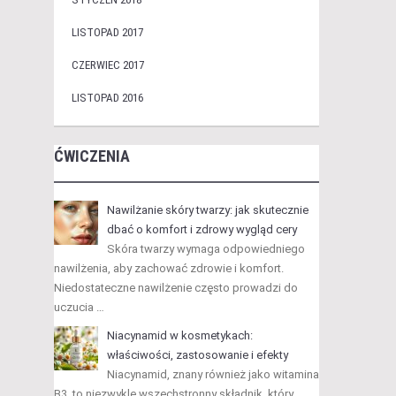
LISTOPAD 2017
CZERWIEC 2017
LISTOPAD 2016
ĆWICZENIA
Nawilżanie skóry twarzy: jak skutecznie
dbać o komfort i zdrowy wygląd cery
Skóra twarzy wymaga odpowiedniego
nawilżenia, aby zachować zdrowie i komfort.
Niedostateczne nawilżenie często prowadzi do
uczucia …
Niacynamid w kosmetykach:
właściwości, zastosowanie i efekty
Niacynamid, znany również jako witamina
B3, to niezwykle wszechstronny składnik, który