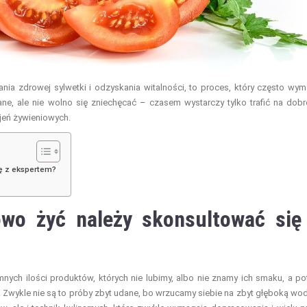
ania zdrowej sylwetki i odzyskania witalności, to proces, który często wy
ane, ale nie wolno się zniechęcać – czasem wystarczy tylko trafić na dob
ajeń żywieniowych.
ę z ekspertem?
owo żyć należy skonsultować się
ych ilości produktów, których nie lubimy, albo nie znamy ich smaku, a p
Zwykle nie są to próby zbyt udane, bo wrzucamy siebie na zbyt głęboką wo