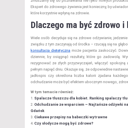
zmuszamy się do poznawania nie tylko nowych produktów,
Ekspert do zdrowego żywienia jest konieczny, by uświado
które korzystnie wpłyną na zdrowie.
Dlaczego ma być zdrowo i
Wiele osób decyduje się na zdrowe odżywianie, jedzenie
związku z tym zaczynają od środka – rzucają się na głęb
konsultacja dietetyczna
może pacjenta zaskoczyć. Dowie s
dziennie, by osiągnąć rezultaty, które go zadowolą. 
rezygnować ze złych przyzwyczajeń, włączyć spokojną 
pełnym napięć dniu. Okazuje się, że odpowiednie nastawi
jadłospis czy określona liczba kalorii zjadana każdego
odchudzanie może być efektem ubocznym nowego, zdroweg
W tym temacie również:
Spalacze tłuszczu dla kobiet. Ranking spalaczy tł
Odchudzanie ze wsparciem – Najtańsze odżywki na 
Gdańsk
Ciekawe przepisy na babeczki wytrawne
Czy słodycze mogą być zdrowe?