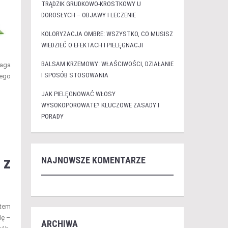
TRĄDZIK GRUDKOWO-KROSTKOWY U
DOROSŁYCH – OBJAWY I LECZENIE
KOLORYZACJA OMBRE: WSZYSTKO, CO MUSISZ
WIEDZIEĆ O EFEKTACH I PIELĘGNACJI
BALSAM KRZEMOWY: WŁAŚCIWOŚCI, DZIAŁANIE
maga
I SPOSÓB STOSOWANIA
rego
JAK PIELĘGNOWAĆ WŁOSY
WYSOKOPOROWATE? KLUCZOWE ZASADY I
PORADY
 z
NAJNOWSZE KOMENTARZE
otem
dę –
ARCHIWA