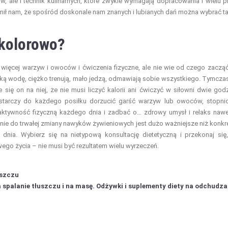
 ale i technik kulinarnych, które zwykle wymagają dopracowania i wielu p
mił nam, że spośród doskonale nam znanych i lubianych dań można wybrać ta
 kolorowo?
 więcej warzyw i owoców i ćwiczenia fizyczne, ale nie wie od czego zaczą
oką wodę, ciężko trenują, mało jedzą, odmawiają sobie wszystkiego. Tymcz
ię on na niej, że nie musi liczyć kalorii ani ćwiczyć w siłowni dwie god
Wystarczy do każdego posiłku dorzucić garść warzyw lub owoców, stopn
aktywność fizyczną każdego dnia i zadbać o… zdrowy umysł i relaks naw
enie do trwałej zmiany nawyków żywieniowych jest dużo ważniejsze niż konkr
 dnia. Wybierz się na nietypową konsultację dietetyczną i przekonaj się
o życia – nie musi być rezultatem wielu wyrzeczeń.
uszczu
spalanie tłuszczu i na masę. Odżywki i suplementy diety na odchudza