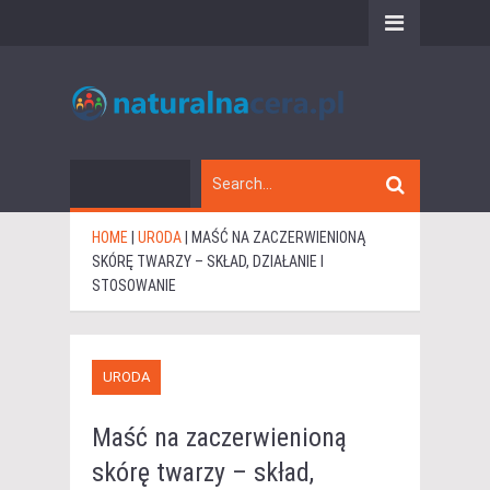
HOME
|
URODA
|
MAŚĆ NA ZACZERWIENIONĄ
SKÓRĘ TWARZY – SKŁAD, DZIAŁANIE I
STOSOWANIE
URODA
Maść na zaczerwienioną
skórę twarzy – skład,