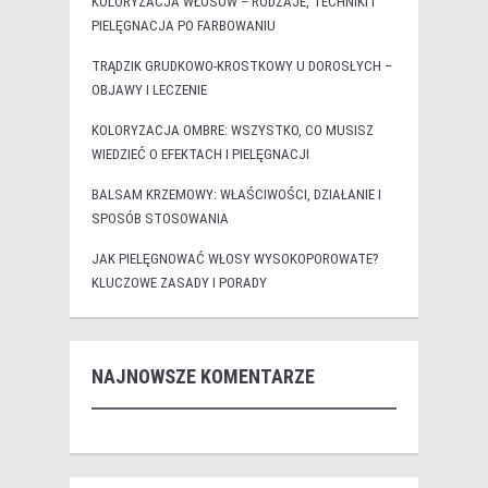
KOLORYZACJA WŁOSÓW – RODZAJE, TECHNIKI I
PIELĘGNACJA PO FARBOWANIU
TRĄDZIK GRUDKOWO-KROSTKOWY U DOROSŁYCH –
OBJAWY I LECZENIE
KOLORYZACJA OMBRE: WSZYSTKO, CO MUSISZ
WIEDZIEĆ O EFEKTACH I PIELĘGNACJI
BALSAM KRZEMOWY: WŁAŚCIWOŚCI, DZIAŁANIE I
SPOSÓB STOSOWANIA
JAK PIELĘGNOWAĆ WŁOSY WYSOKOPOROWATE?
KLUCZOWE ZASADY I PORADY
NAJNOWSZE KOMENTARZE