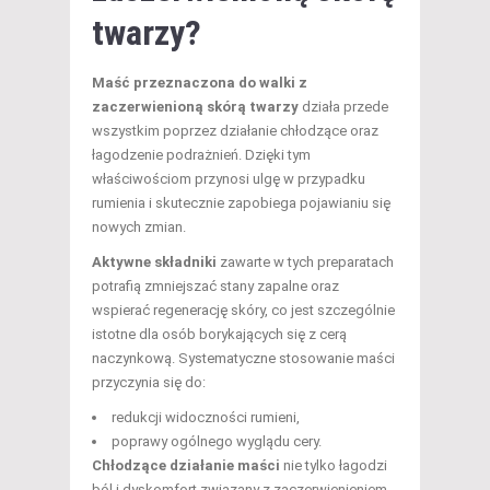
twarzy?
Maść przeznaczona do walki z
zaczerwienioną skórą twarzy
działa przede
wszystkim poprzez działanie chłodzące oraz
łagodzenie podrażnień. Dzięki tym
właściwościom przynosi ulgę w przypadku
rumienia i skutecznie zapobiega pojawianiu się
nowych zmian.
Aktywne składniki
zawarte w tych preparatach
potrafią zmniejszać stany zapalne oraz
wspierać regenerację skóry, co jest szczególnie
istotne dla osób borykających się z cerą
naczynkową. Systematyczne stosowanie maści
przyczynia się do:
redukcji widoczności rumieni,
poprawy ogólnego wyglądu cery.
Chłodzące działanie maści
nie tylko łagodzi
ból i dyskomfort związany z zaczerwienieniem,