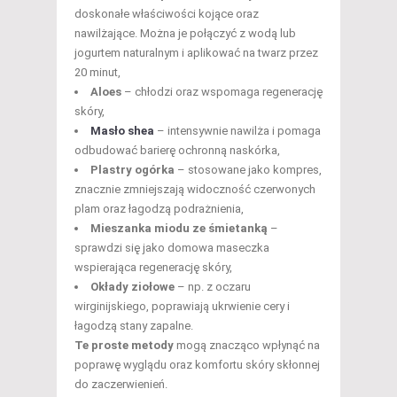
doskonałe właściwości kojące oraz
nawilżające. Można je połączyć z wodą lub
jogurtem naturalnym i aplikować na twarz przez
20 minut,
Aloes
– chłodzi oraz wspomaga regenerację
skóry,
Masło shea
– intensywnie nawilża i pomaga
odbudować barierę ochronną naskórka,
Plastry ogórka
– stosowane jako kompres,
znacznie zmniejszają widoczność czerwonych
plam oraz łagodzą podrażnienia,
Mieszanka miodu ze śmietanką
–
sprawdzi się jako domowa maseczka
wspierająca regenerację skóry,
Okłady ziołowe
– np. z oczaru
wirginijskiego, poprawiają ukrwienie cery i
łagodzą stany zapalne.
Te proste metody
mogą znacząco wpłynąć na
poprawę wyglądu oraz komfortu skóry skłonnej
do zaczerwienień.