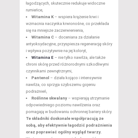
łagodzących, skutecznie redukuje widoczne
rumieńce,
Witamina K
– wspiera krążenie krwi i
wzmacnia naczynka krwionośne, co przekłada
się na mniejsze zaczerwienienia,
Witamina C
– doceniana za działanie
antyoksydacyjne, przyspiesza regenerację skóry
i wpływa pozytywnie na jej koloryt,
Witamina E
– nie tylko nawilża, ale także
chroni skórę przed różnorodnymi szkodliwymi
czynnikami zewnętrznymi,
Pantenol
– działa kojąco i intensywnie
nawilża, co sprzyja szybszemu gojeniu
podrażnień,
Roślinne skwalany
– wspierają utrzymanie
odpowiedniego poziomu nawilżenia oraz
pomagają w budowaniu ochronnej bariery skóry.
Te składniki doskonale współpracują ze
sobą, aby efektywnie łagodzić podrażnienia
oraz poprawiać ogólny wygląd twarzy.