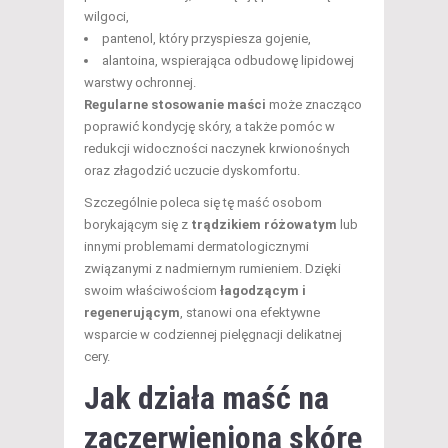
wilgoci,
pantenol, który przyspiesza gojenie,
alantoina, wspierająca odbudowę lipidowej
warstwy ochronnej.
Regularne stosowanie maści
może znacząco
poprawić kondycję skóry, a także pomóc w
redukcji widoczności naczynek krwionośnych
oraz złagodzić uczucie dyskomfortu.
Szczególnie poleca się tę maść osobom
borykającym się z
trądzikiem różowatym
lub
innymi problemami dermatologicznymi
związanymi z nadmiernym rumieniem. Dzięki
swoim właściwościom
łagodzącym i
regenerującym
, stanowi ona efektywne
wsparcie w codziennej pielęgnacji delikatnej
cery.
Jak działa maść na
zaczerwienioną skórę