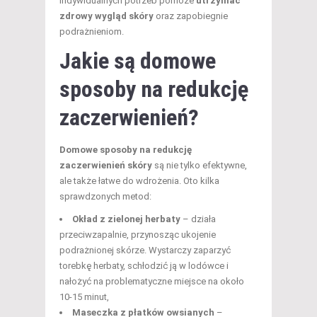
indywidualnych potrzeb pomoże
utrzymać
zdrowy wygląd skóry
oraz zapobiegnie
podrażnieniom.
Jakie są domowe
sposoby na redukcję
zaczerwienień?
Domowe sposoby na redukcję
zaczerwienień skóry
są nie tylko efektywne,
ale także łatwe do wdrożenia. Oto kilka
sprawdzonych metod:
Okład z zielonej herbaty
– działa
przeciwzapalnie, przynosząc ukojenie
podrażnionej skórze. Wystarczy zaparzyć
torebkę herbaty, schłodzić ją w lodówce i
nałożyć na problematyczne miejsce na około
10-15 minut,
Maseczka z płatków owsianych
–