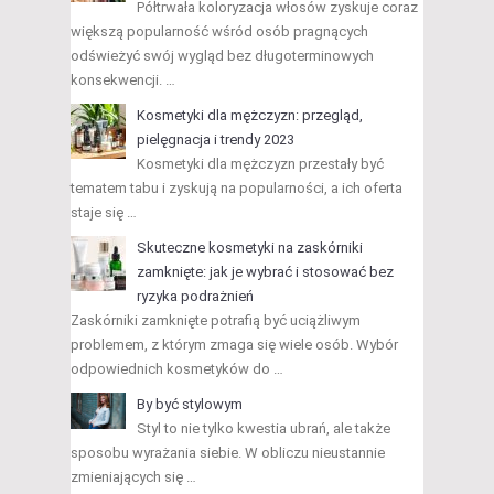
Półtrwała koloryzacja włosów zyskuje coraz
większą popularność wśród osób pragnących
odświeżyć swój wygląd bez długoterminowych
konsekwencji. …
Kosmetyki dla mężczyzn: przegląd,
pielęgnacja i trendy 2023
Kosmetyki dla mężczyzn przestały być
tematem tabu i zyskują na popularności, a ich oferta
staje się …
Skuteczne kosmetyki na zaskórniki
zamknięte: jak je wybrać i stosować bez
ryzyka podrażnień
Zaskórniki zamknięte potrafią być uciążliwym
problemem, z którym zmaga się wiele osób. Wybór
odpowiednich kosmetyków do …
By być stylowym
Styl to nie tylko kwestia ubrań, ale także
sposobu wyrażania siebie. W obliczu nieustannie
zmieniających się …