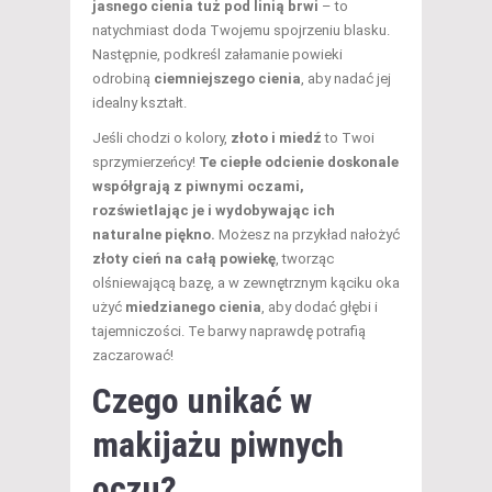
jasnego cienia tuż pod linią brwi
– to
natychmiast doda Twojemu spojrzeniu blasku.
Następnie, podkreśl załamanie powieki
odrobiną
ciemniejszego cienia
, aby nadać jej
idealny kształt.
Jeśli chodzi o kolory,
złoto i miedź
to Twoi
sprzymierzeńcy!
Te ciepłe odcienie doskonale
współgrają z piwnymi oczami,
rozświetlając je i wydobywając ich
naturalne piękno.
Możesz na przykład nałożyć
złoty cień na całą powiekę
, tworząc
olśniewającą bazę, a w zewnętrznym kąciku oka
użyć
miedzianego cienia
, aby dodać głębi i
tajemniczości. Te barwy naprawdę potrafią
zaczarować!
Czego unikać w
makijażu piwnych
oczu?