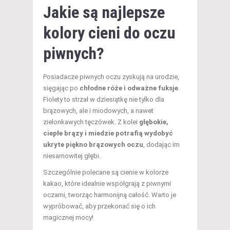
Jakie są najlepsze
kolory cieni do oczu
piwnych?
Posiadacze piwnych oczu zyskują na urodzie,
sięgając po
chłodne róże i odważne fuksje
.
Fiolety to strzał w dziesiątkę nie tylko dla
brązowych, ale i miodowych, a nawet
zielonkawych tęczówek. Z kolei
głębokie,
ciepłe brązy i miedzie potrafią wydobyć
ukryte piękno brązowych oczu
, dodając im
niesamowitej głębi.
Szczególnie polecane są cienie w kolorze
kakao, które idealnie współgrają z piwnymi
oczami, tworząc harmonijną całość. Warto je
wypróbować, aby przekonać się o ich
magicznej mocy!