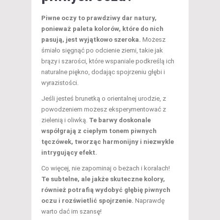
Piwne oczy to prawdziwy dar natury,
ponieważ paleta kolorów, które do nich
pasują, jest wyjątkowo szeroka.
Możesz
śmiało sięgnąć po odcienie ziemi, takie jak
brązy i szarości, które wspaniale podkreślą ich
naturalne piękno, dodając spojrzeniu głębi i
wyrazistości.
Jeśli jesteś brunetką o orientalnej urodzie, z
powodzeniem możesz eksperymentować z
zielenią i oliwką.
Te barwy doskonale
współgrają z ciepłym tonem piwnych
tęczówek, tworząc harmonijny i niezwykle
intrygujący efekt.
Co więcej, nie zapominaj o beżach i koralach!
Te subtelne, ale jakże skuteczne kolory,
również potrafią wydobyć głębię piwnych
oczu i rozświetlić spojrzenie.
Naprawdę
warto dać im szansę!