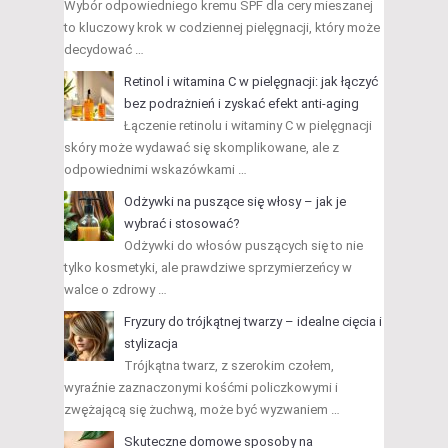
Wybór odpowiedniego kremu SPF dla cery mieszanej
to kluczowy krok w codziennej pielęgnacji, który może
decydować …
Retinol i witamina C w pielęgnacji: jak łączyć
bez podrażnień i zyskać efekt anti-aging
Łączenie retinolu i witaminy C w pielęgnacji
skóry może wydawać się skomplikowane, ale z
odpowiednimi wskazówkami …
Odżywki na puszące się włosy – jak je
wybrać i stosować?
Odżywki do włosów puszących się to nie
tylko kosmetyki, ale prawdziwe sprzymierzeńcy w
walce o zdrowy …
Fryzury do trójkątnej twarzy – idealne cięcia i
stylizacja
Trójkątna twarz, z szerokim czołem,
wyraźnie zaznaczonymi kośćmi policzkowymi i
zwężającą się żuchwą, może być wyzwaniem …
Skuteczne domowe sposoby na