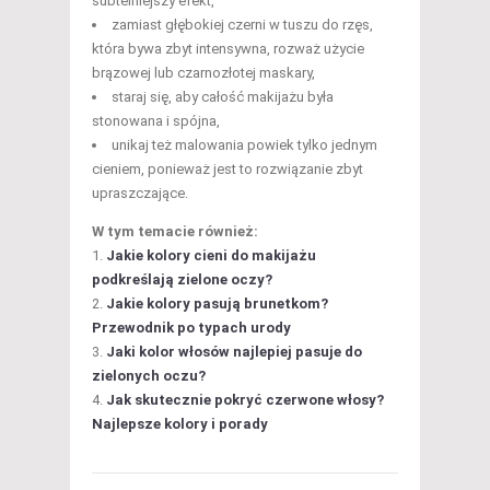
subtelniejszy efekt,
zamiast głębokiej czerni w tuszu do rzęs,
która bywa zbyt intensywna, rozważ użycie
brązowej lub czarnozłotej maskary,
staraj się, aby całość makijażu była
stonowana i spójna,
unikaj też malowania powiek tylko jednym
cieniem, ponieważ jest to rozwiązanie zbyt
upraszczające.
W tym temacie również:
Jakie kolory cieni do makijażu
podkreślają zielone oczy?
Jakie kolory pasują brunetkom?
Przewodnik po typach urody
Jaki kolor włosów najlepiej pasuje do
zielonych oczu?
Jak skutecznie pokryć czerwone włosy?
Najlepsze kolory i porady