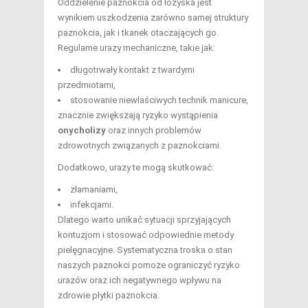
Oddzielenie paznokcia od łożyska jest
wynikiem uszkodzenia zarówno samej struktury
paznokcia, jak i tkanek otaczających go.
Regularne urazy mechaniczne, takie jak:
długotrwały kontakt z twardymi
przedmiotami,
stosowanie niewłaściwych technik manicure,
znacznie zwiększają ryzyko wystąpienia
onycholizy
oraz innych problemów
zdrowotnych związanych z paznokciami.
Dodatkowo, urazy te mogą skutkować:
złamaniami,
infekcjami.
Dlatego warto unikać sytuacji sprzyjających
kontuzjom i stosować odpowiednie metody
pielęgnacyjne. Systematyczna troska o stan
naszych paznokci pomoże ograniczyć ryzyko
urazów oraz ich negatywnego wpływu na
zdrowie płytki paznokcia.