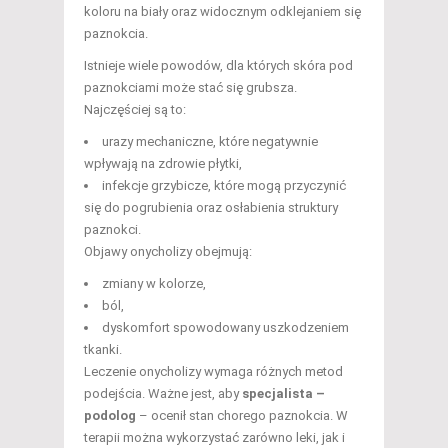
koloru na biały oraz widocznym odklejaniem się
paznokcia.
Istnieje wiele powodów, dla których skóra pod
paznokciami może stać się grubsza.
Najczęściej są to:
urazy mechaniczne, które negatywnie
wpływają na zdrowie płytki,
infekcje grzybicze, które mogą przyczynić
się do pogrubienia oraz osłabienia struktury
paznokci.
Objawy onycholizy obejmują:
zmiany w kolorze,
ból,
dyskomfort spowodowany uszkodzeniem
tkanki.
Leczenie onycholizy wymaga różnych metod
podejścia. Ważne jest, aby
specjalista –
podolog
– ocenił stan chorego paznokcia. W
terapii można wykorzystać zarówno leki, jak i