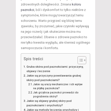
zdrowotnych dolegliwości. Zmiana
koloru
paznokci
, ból i dyskomfort to tylko niektóre z
symptomów, które mogą towarzyszyć temu
schorzeniu. Warto przyjrzeć się bliżej temu
zjawisku, by zrozumieć, jakie czynniki wpływają
na jego rozwój i jak skutecznie można mu
przeciwdziałać. Dbanie o zdrowie paznokci to
nie tylko kwestia wyglądu, ale również ogólnego
samopoczucia i komfortu.
Spis treści
Gruba skóra pod paznokciami: przyczyny,
objawy i leczenie
Jakie są przyczyny powstawania grubej
skóry pod paznokciami?
Jakie są urazy mechaniczne i ich wpływ
na płytkę paznokcia?
Jak grzybica paznokci prowadzi do
pogrubienia skóry?
Jakie są objawy grubej skóry pod
paznokciami i onycholizy?
Jakie są metody leczenia onycholizy i