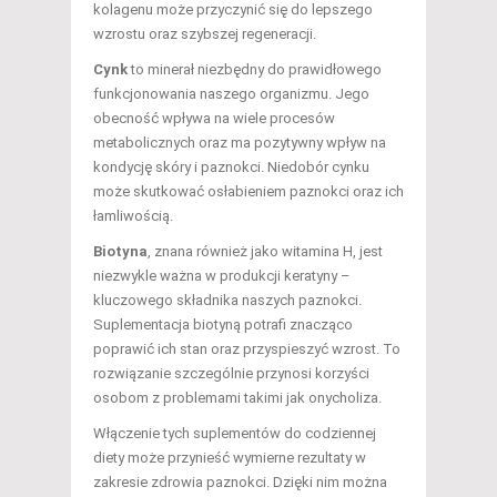
kolagenu może przyczynić się do lepszego
wzrostu oraz szybszej regeneracji.
Cynk
to minerał niezbędny do prawidłowego
funkcjonowania naszego organizmu. Jego
obecność wpływa na wiele procesów
metabolicznych oraz ma pozytywny wpływ na
kondycję skóry i paznokci. Niedobór cynku
może skutkować osłabieniem paznokci oraz ich
łamliwością.
Biotyna
, znana również jako witamina H, jest
niezwykle ważna w produkcji keratyny –
kluczowego składnika naszych paznokci.
Suplementacja biotyną potrafi znacząco
poprawić ich stan oraz przyspieszyć wzrost. To
rozwiązanie szczególnie przynosi korzyści
osobom z problemami takimi jak onycholiza.
Włączenie tych suplementów do codziennej
diety może przynieść wymierne rezultaty w
zakresie zdrowia paznokci. Dzięki nim można