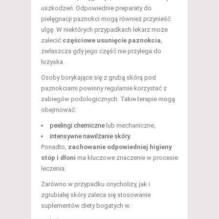
uszkodzeń. Odpowiednie preparaty do
pielęgnacji paznokci mogą również przynieść
ulgę. W niektórych przypadkach lekarz może
zalecić
częściowe usunięcie paznokcia
,
zwłaszcza gdy jego część nie przylega do
łożyska.
Osoby borykające się z grubą skórą pod
paznokciami powinny regularnie korzystać z
zabiegów podologicznych. Takie terapie mogą
obejmować:
peelingi chemiczne
lub mechaniczne,
intensywne nawilżanie skóry
.
Ponadto,
zachowanie odpowiedniej higieny
stóp i dłoni
ma kluczowe znaczenie w procesie
leczenia.
Zarówno w przypadku onycholizy, jak i
zgrubiałej skóry zaleca się stosowanie
suplementów diety bogatych w: