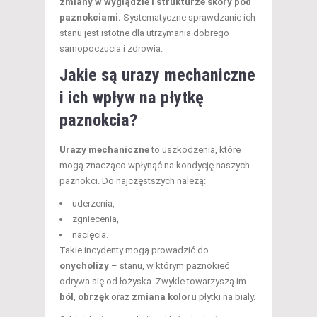
zmiany w wyglądzie i strukturze skóry pod
paznokciami.
Systematyczne sprawdzanie ich
stanu jest istotne dla utrzymania dobrego
samopoczucia i zdrowia.
Jakie są urazy mechaniczne
i ich wpływ na płytkę
paznokcia?
Urazy mechaniczne
to uszkodzenia, które
mogą znacząco wpłynąć na kondycję naszych
paznokci. Do najczęstszych należą:
uderzenia,
zgniecenia,
nacięcia.
Takie incydenty mogą prowadzić do
onycholizy
– stanu, w którym paznokieć
odrywa się od łożyska. Zwykle towarzyszą im
ból
,
obrzęk
oraz
zmiana koloru
płytki na biały.