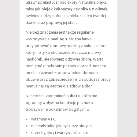
utrzymać elastyczność skóry. Naturalne olejki,
takie jak
olejek kokosowy
czy
oliwa z oliwek
,
świetnie radzą sobie z zmiękczaniem twardej
tkanki oraz poprawą jej stanu.
Nie bez znaczenia jest także regularne
wykonywanie
peelingu
. Można łatwo
przygotować domowy peeling z cukru i miodu,
który nie tylko skutecznie złuszcza martwy
naskórek, ale również odżywia skórę. Warto
pamiętać o ochronie paznokci przed urazami
mechanicznymi – odpowiednio dobrane
obuwie oraz zabezpieczenie ich podczas pracy
manualnej są istotne dla zdrowia dłoni.
Nie można zapominać o
dieta
, która ma
ogromny wpływ na kondycję paznokci.
Spożywanie pokarmów bogatych w:
witaminy A i C,
minerały takie jak cynk czy biotyna,
orzechy, ryby i warzywa liściaste.