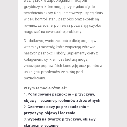
ważny krok w zapobieganiu infekcjom
grzybiczym, które mogą przyczyniać się do
twardnienia skóry. Regularne wizyty u specjalisty
w celu kontroli stanu paznokci oraz skórek są
również zalecane, ponieważ pozwalają szybko
reagować na ewentualne problemy.
Dodatkowo, warto zadbać o dietę bogatą w
witaminy i minerały, które wspierają zdrowie
naszych paznokci i skóry. Suplementy diety z
kolagenem, cynkiem czy biotyną mogą
znacząco poprawić ich kondycję oraz pomóc w
uniknięciu problemów ze skórą pod
paznokciami.
W tym temacie również:
Pofałdowane paznokcie – przyczyny,
objawy i leczenie problemów zdrowotnych
Czerwone oczy po przebudzeniu –
przyczyny, objawy i leczenie
Wypieki na twarzy: przyczyny, objawy i
skuteczne leczenie