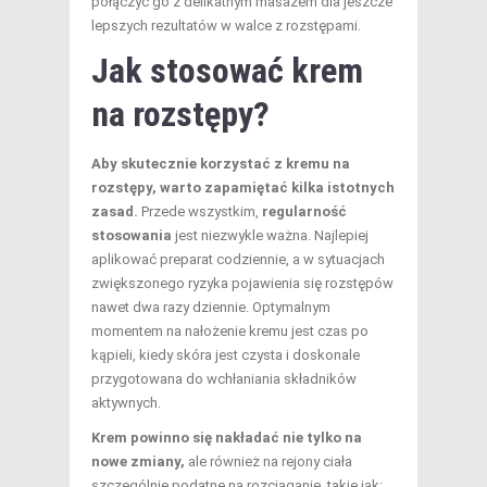
połączyć go z delikatnym masażem dla jeszcze
lepszych rezultatów w walce z rozstępami.
Jak stosować krem
na rozstępy?
Aby skutecznie korzystać z kremu na
rozstępy, warto zapamiętać kilka istotnych
zasad.
Przede wszystkim,
regularność
stosowania
jest niezwykle ważna. Najlepiej
aplikować preparat codziennie, a w sytuacjach
zwiększonego ryzyka pojawienia się rozstępów
nawet dwa razy dziennie. Optymalnym
momentem na nałożenie kremu jest czas po
kąpieli, kiedy skóra jest czysta i doskonale
przygotowana do wchłaniania składników
aktywnych.
Krem powinno się nakładać nie tylko na
nowe zmiany,
ale również na rejony ciała
szczególnie podatne na rozciąganie, takie jak: