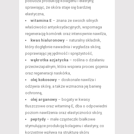
pobudza produkcję kolagenu i elastyny,
sprawiając, że skóra staje się bardziej
elastyczna,
witamina E
– znana ze swoich silnych
właściwości antyoksydacyjnych, wspomaga
regenerację komórek oraz intensywnie nawilża,
kwas hialuronowy
– naturalny składnik,
który dogłębnie nawadnia i wygładza skórę,
poprawiając jej jędrność i sprężystość,
wąkrotka azjatycka
– roślina o działaniu
przeciwzapalnym, która wspiera proces gojenia
oraz regeneracji naskórka,
olej kokosowy
– doskonale nawilża i
odżywia skórę, a także wzmacnia jej barierę
ochronną,
olej arganowy
– bogaty w kwasy
tłuszczowe oraz witaminę E, dba o odpowiedni
poziom nawilżenia oraz elastyczności skóry,
peptydy
– małe cząsteczki białkowe
stymulujące produkcję kolagenu i elastyny, co
korzystnie wpływa na strukturę skóry.