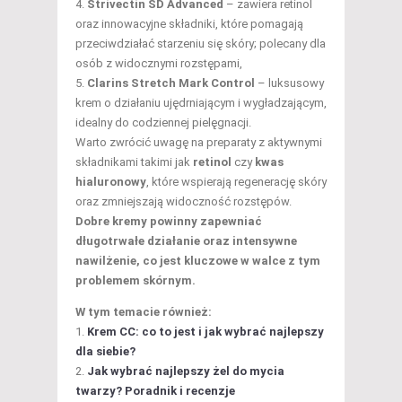
Strivectin SD Advanced
– zawiera retinol
oraz innowacyjne składniki, które pomagają
przeciwdziałać starzeniu się skóry; polecany dla
osób z widocznymi rozstępami,
Clarins Stretch Mark Control
– luksusowy
krem o działaniu ujędrniającym i wygładzającym,
idealny do codziennej pielęgnacji.
Warto zwrócić uwagę na preparaty z aktywnymi
składnikami takimi jak
retinol
czy
kwas
hialuronowy
, które wspierają regenerację skóry
oraz zmniejszają widoczność rozstępów.
Dobre kremy powinny zapewniać
długotrwałe działanie oraz intensywne
nawilżenie, co jest kluczowe w walce z tym
problemem skórnym.
W tym temacie również:
Krem CC: co to jest i jak wybrać najlepszy
dla siebie?
Jak wybrać najlepszy żel do mycia
twarzy? Poradnik i recenzje