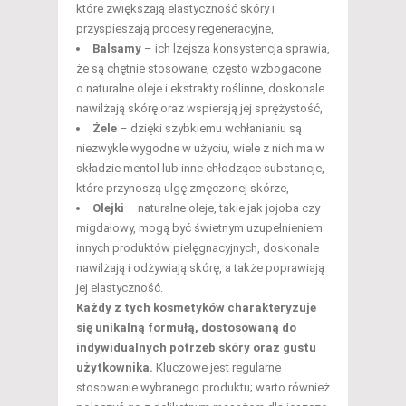
które zwiększają elastyczność skóry i
przyspieszają procesy regeneracyjne,
Balsamy
– ich lżejsza konsystencja sprawia,
że są chętnie stosowane, często wzbogacone
o naturalne oleje i ekstrakty roślinne, doskonale
nawilżają skórę oraz wspierają jej sprężystość,
Żele
– dzięki szybkiemu wchłanianiu są
niezwykle wygodne w użyciu, wiele z nich ma w
składzie mentol lub inne chłodzące substancje,
które przynoszą ulgę zmęczonej skórze,
Olejki
– naturalne oleje, takie jak jojoba czy
migdałowy, mogą być świetnym uzupełnieniem
innych produktów pielęgnacyjnych, doskonale
nawilżają i odżywiają skórę, a także poprawiają
jej elastyczność.
Każdy z tych kosmetyków charakteryzuje
się unikalną formułą, dostosowaną do
indywidualnych potrzeb skóry oraz gustu
użytkownika.
Kluczowe jest regularne
stosowanie wybranego produktu; warto również