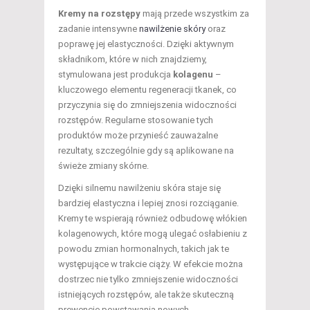
Kremy na rozstępy
mają przede wszystkim za
zadanie intensywne
nawilżenie skóry
oraz
poprawę jej elastyczności. Dzięki aktywnym
składnikom, które w nich znajdziemy,
stymulowana jest produkcja
kolagenu
–
kluczowego elementu regeneracji tkanek, co
przyczynia się do zmniejszenia widoczności
rozstępów. Regularne stosowanie tych
produktów może przynieść zauważalne
rezultaty, szczególnie gdy są aplikowane na
świeże zmiany skórne.
Dzięki silnemu nawilżeniu skóra staje się
bardziej elastyczna i lepiej znosi rozciąganie.
Kremy te wspierają również odbudowę włókien
kolagenowych, które mogą ulegać osłabieniu z
powodu zmian hormonalnych, takich jak te
występujące w trakcie ciąży. W efekcie można
dostrzec nie tylko zmniejszenie widoczności
istniejących rozstępów, ale także skuteczną
prewencję powstawania nowych.