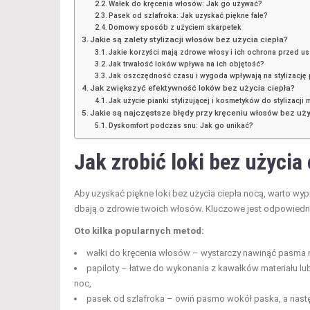
Wałek do kręcenia włosów: Jak go używać?
Pasek od szlafroka: Jak uzyskać piękne fale?
Domowy sposób z użyciem skarpetek
Jakie są zalety stylizacji włosów bez użycia ciepła?
Jakie korzyści mają zdrowe włosy i ich ochrona przed u
Jak trwałość loków wpływa na ich objętość?
Jak oszczędność czasu i wygoda wpływają na stylizację
Jak zwiększyć efektywność loków bez użycia ciepła?
Jak użycie pianki stylizującej i kosmetyków do stylizacj
Jakie są najczęstsze błędy przy kręceniu włosów bez uży
Dyskomfort podczas snu: Jak go unikać?
Jak zrobić
loki bez użycia 
Aby uzyskać piękne loki bez użycia ciepła nocą, warto wyp
dbają o zdrowie twoich włosów. Kluczowe jest odpowiedni
Oto kilka popularnych metod:
wałki do kręcenia włosów – wystarczy nawinąć pasma na
papiloty – łatwe do wykonania z kawałków materiału lu
noc,
pasek od szlafroka – owiń pasmo wokół paska, a nastę