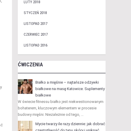
k,
LUTY 2018
STYCZEŃ 2018
LISTOPAD 2017
CZERWIEC 2017
LISTOPAD 2016
ĆWICZENIA
Białko a mięśnie – najtańsze odżywki
y
białkowe na masę Katowice. Suplementy
białkowe
W świecie fitnessu białko jest niekwestionowanym
bohaterem, kluczowym elementem w procesie
budowy mięśni. Niezależnie od tego, …
Mycie twarzy ile razy dziennie: jak dobrać
ść
częstotliwość do typu skóry i uniknąć