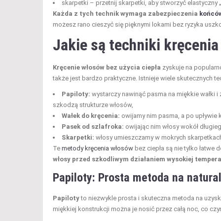
skarpetki – przetnij skarpetki, aby stworzyć elastyczny
Każda z tych technik wymaga zabezpieczenia
końcó
możesz rano cieszyć się pięknymi lokami bez ryzyka uszkodz
Jakie są techniki kręcenia
Kręcenie włosów bez użycia ciepła
zyskuje na popularno
także jest bardzo praktyczne. Istnieje wiele skutecznych te
Papiloty:
wystarczy nawinąć pasma na miękkie wałki i zo
szkodzą strukturze włosów,
Wałek do kręcenia:
owijamy nim pasma, a po upływie k
Pasek od szlafroka:
owijając nim włosy wokół długieg
Skarpetki:
włosy umieszczamy w mokrych skarpetkach i
Te
metody kręcenia włosów
bez ciepła są nie tylko łatwe
włosy przed szkodliwym działaniem wysokiej tempera
Papiloty: Prosta metoda na natural
Papiloty
to niezwykle prosta i skuteczna metoda na uzyskan
miękkiej konstrukcji można je nosić przez całą noc, co cz