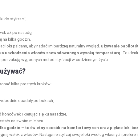
i do stylizacji,
wek aż po nasadę,
j na kilka godzin.
ać loki palcami, aby nadać im bardziej naturalny wygląd.
Używanie papilotó
yzyka uszkodzenia włosów spowodowanego wysoką temperaturą.
To ideal
z poszukują wygodnych metod stylizacji w codziennym życiu.
 używać?
konać kilka prostych kroków:
swobodnie opadały po bokach,
 końcówek i kierując się ku nasadzie,
ostało na swoim miejscu.
lka godzin – to świetny sposób na komfortowy sen oraz piękne loki be
jmij wałek z włosów. Następnie stylizuj swoje loki według własnych preferenc