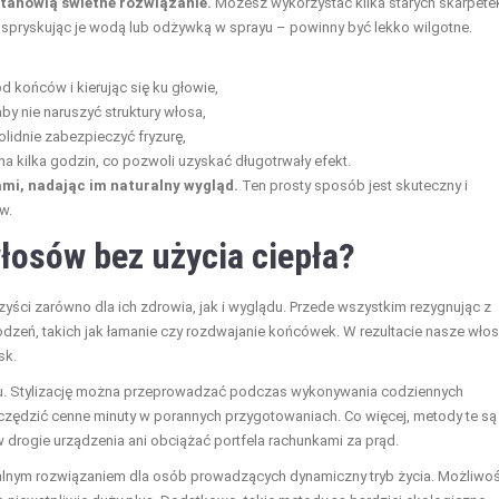
 stanowią świetne rozwiązanie.
Możesz wykorzystać kilka starych skarpete
, spryskując je wodą lub odżywką w sprayu – powinny być lekko wilgotne.
d końców i kierując się ku głowie,
by nie naruszyć struktury włosa,
olidnie zabezpieczyć fryzurę,
na kilka godzin, co pozwoli uzyskać długotrwały efekt.
cami, nadając im naturalny wygląd.
Ten prosty sposób jest skuteczny i
w.
 włosów bez użycia ciepła?
zyści zarówno dla ich zdrowia, jak i wyglądu. Przede wszystkim rezygnując z
dzeń, takich jak łamanie czy rozdwajanie końcówek. W rezultacie nasze włos
sk.
u. Stylizację można przeprowadzać podczas wykonywania codziennych
czędzić cenne minuty w porannych przygotowaniach. Co więcej, metody te są
drogie urządzenia ani obciążać portfela rachunkami za prąd.
dealnym rozwiązaniem dla osób prowadzących dynamiczny tryb życia. Możliwo