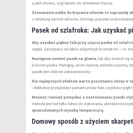
a jeśli chcesz, użyj lakieru do utrwalenia fryzury.
Stosowanie wałka do kręcenia włosów to naprawdę s
o strukturę swoich włosów, chroniąc je przed uszkodze
Pasek od szlafroka: Jak uzyskać p
Aby uzyskać piękne fale przy użyciu paska od szlafr
ciepła. Zaczynasz od lekko wilgotnych kosmyków — to znacz
Następnie umieść pasek na głowie
, tak aby znalazł się 
końców paska. Pamiętaj, że im ciaśniej zwiniesz pasma, ty
pasek jest dobrze zabezpieczony.
Dla najlepszych efektów warto pozostawić włosy w tej
i delikatnie przejdziesz palcami przez fale, uzyskasz piękn
Możesz również pomyśleć o zastosowaniu pianki styl
metoda jest nie tylko łatwa do wykonania, ale także korzy
spowodowanych wysoką temperaturą.
Domowy sposób z użyciem skarpe