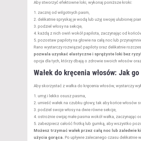
Aby stworzyć efektowne loki, wykonaj poniższe kroki:
zacznij od wilgotnych pasm,
delikatnie spryskaj je wodą lub użyj swojej ulubionej piank
podziel włosy na sekcje,
każdą z nich owiń wokół papilota, zaczynając od końcó
pozostaw papiloty na głowie na całą noc lub przynajmnie
Rano wystarczy rozwiązać papiloty oraz delikatnie rozczes
pozwala uzyskać elastyczne i sprężyste loki bez r
opcja dla tych, którzy dbają o zdrowie swoich włosów ora
Wałek do kręcenia włosów: Jak go
Aby skorzystać z wałka do kręcenia włosów, wystarczy wy
umyj i lekko osusz pasma,
umieść wałek na czubku głowy, tak aby końce włosów 
podziel swoje włosy na dwie równe sekcje,
ostrożnie owijaj małe pasma wokół wałka, zaczynając od
zabezpiecz całość frotką lub gumką, aby wszystko poz
Możesz trzymać wałek przez całą noc lub zaledwie ki
użycia gorąca.
Po upływie zalecanego czasu delikatnie wy