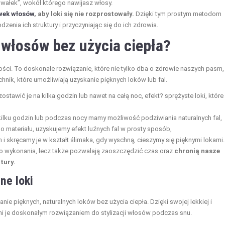
 „wałek”, wokół którego nawijasz włosy.
wek włosów
, aby loki się nie rozprostowały.
Dzięki tym prostym metodom
enia ich struktury i przyczyniając się do ich zdrowia.
 włosów bez użycia ciepła?
ści. To doskonałe rozwiązanie, które nie tylko dba o zdrowie naszych pasm, 
chnik, które umożliwiają uzyskanie pięknych loków lub fal.
stawić je na kilka godzin lub nawet na całą noc, efekt? sprężyste loki, które 
ilku godzin lub podczas nocy mamy możliwość podziwiania naturalnych fal,
o materiału, uzyskujemy efekt luźnych fal w prosty sposób,
 skręcamy je w kształt ślimaka, gdy wyschną, cieszymy się pięknymi lokami.
 do wykonania, lecz także pozwalają zaoszczędzić czas oraz
chronią nasze
tury.
ne loki
ie pięknych, naturalnych loków bez użycia ciepła. Dzięki swojej lekkiej i
yni je doskonałym rozwiązaniem do stylizacji włosów podczas snu.