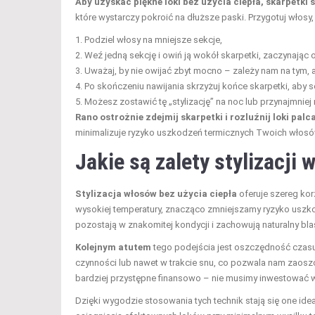
Aby uzyskać piękne loki bez użycia ciepła, skarpetki
które wystarczy pokroić na dłuższe paski. Przygotuj włosy
Podziel włosy na mniejsze sekcje,
Weź jedną sekcję i owiń ją wokół skarpetki, zaczynając o
Uważaj, by nie owijać zbyt mocno – zależy nam na tym, a
Po skończeniu nawijania skrzyżuj końce skarpetki, aby s
Możesz zostawić tę „stylizację” na noc lub przynajmniej 
Rano ostrożnie zdejmij skarpetki i rozluźnij loki pal
minimalizuje ryzyko uszkodzeń termicznych Twoich włosó
Jakie są zalety stylizacji
Stylizacja włosów bez użycia ciepła
oferuje szereg kor
wysokiej temperatury, znacząco zmniejszamy ryzyko uszko
pozostają w znakomitej kondycji i zachowują naturalny bla
Kolejnym atutem
tego podejścia jest oszczędność czas
czynności lub nawet w trakcie snu, co pozwala nam zaosz
bardziej przystępne finansowo – nie musimy inwestować w 
Dzięki wygodzie stosowania tych technik stają się one i