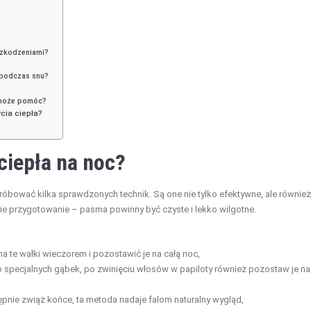
szkodzeniami?
 podczas snu?
i może pomóc?
cia ciepła?
ciepła na noc?
róbować kilka sprawdzonych technik. Są one nie tylko efektywne, ale również
e przygotowanie – pasma powinny być czyste i lekko wilgotne.
 te wałki wieczorem i pozostawić je na całą noc,
b specjalnych gąbek, po zwinięciu włosów w papiloty również pozostaw je na
pnie zwiąż końce, ta metoda nadaje falom naturalny wygląd,