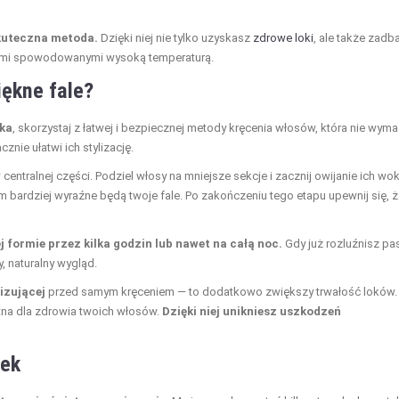
kuteczna metoda.
Dzięki niej nie tylko uzyskasz
zdrowe loki
, ale także zadb
niami spowodowanymi wysoką temperaturą.
iękne fale?
oka
, skorzystaj z łatwej i bezpiecznej metody kręcenia włosów, która nie wym
nie ułatwi ich stylizację.
w centralnej części. Podziel włosy na mniejsze sekcje i zacznij owijanie ich wo
m bardziej wyraźne będą twoje fale. Po zakończeniu tego etapu upewnij się, 
 formie przez kilka godzin lub nawet na całą noc.
Gdy już rozluźnisz pa
y, naturalny wygląd.
izującej
przed samym kręceniem — to dodatkowo zwiększy trwałość loków.
stna dla zdrowia twoich włosów.
Dzięki niej unikniesz uszkodzeń
tek