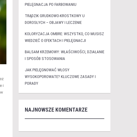
PIELĘGNACJA PO FARBOWANIU
TRĄDZIK GRUDKOWO-KROSTKOWY U
DOROSŁYCH – OBJAWY I LECZENIE
KOLORYZACJA OMBRE: WSZYSTKO, CO MUSISZ
WIEDZIEĆ O EFEKTACH I PIELĘGNACJI
BALSAM KRZEMOWY: WŁAŚCIWOŚCI, DZIAŁANIE
I SPOSÓB STOSOWANIA
JAK PIELĘGNOWAĆ WŁOSY
WYSOKOPOROWATE? KLUCZOWE ZASADY I
bez
PORADY
e i
 w
NAJNOWSZE KOMENTARZE