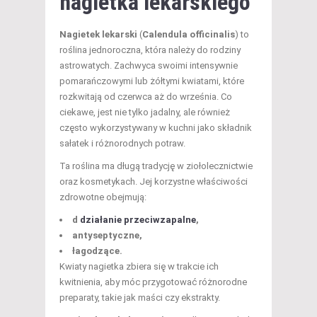
nagietka lekarskiego
Nagietek lekarski
(
Calendula officinalis
) to
roślina jednoroczna, która należy do rodziny
astrowatych. Zachwyca swoimi intensywnie
pomarańczowymi lub żółtymi kwiatami, które
rozkwitają od czerwca aż do września. Co
ciekawe, jest nie tylko jadalny, ale również
często wykorzystywany w kuchni jako składnik
sałatek i różnorodnych potraw.
Ta roślina ma długą tradycję w ziołolecznictwie
oraz kosmetykach. Jej korzystne właściwości
zdrowotne obejmują:
d
działanie przeciwzapalne
,
antyseptyczne,
łagodzące.
Kwiaty nagietka zbiera się w trakcie ich
kwitnienia, aby móc przygotować różnorodne
preparaty, takie jak maści czy ekstrakty.