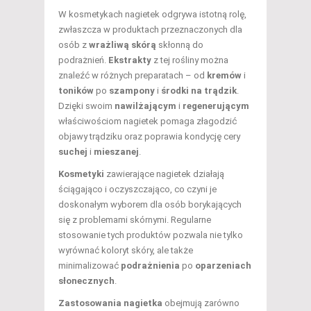
W kosmetykach nagietek odgrywa istotną rolę,
zwłaszcza w produktach przeznaczonych dla
osób z
wrażliwą skórą
skłonną do
podrażnień.
Ekstrakty
z tej rośliny można
znaleźć w różnych preparatach – od
kremów
i
toników
po
szampony
i
środki na trądzik
.
Dzięki swoim
nawilżającym
i
regenerującym
właściwościom nagietek pomaga złagodzić
objawy trądziku oraz poprawia kondycję cery
suchej
i
mieszanej
.
Kosmetyki
zawierające nagietek działają
ściągająco i oczyszczająco, co czyni je
doskonałym wyborem dla osób borykających
się z problemami skórnymi. Regularne
stosowanie tych produktów pozwala nie tylko
wyrównać koloryt skóry, ale także
minimalizować
podrażnienia
po
oparzeniach
słonecznych
.
Zastosowania nagietka
obejmują zarówno