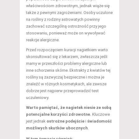
właściwościom zdrowotnym, jednak wiąże się
także z pewnymi zagrożeniami. Osoby uczulone
na rośliny z rodziny astrowatych powinny
zachować szczególną ostrożność przy jego
stosowaniu, ponieważ może on wywoływać
reakcje alergiczne.
Przed rozpoczęciem kuracji nagietkiem warto
skonsultować się z lekarzem, zwłaszcza jeśli
mamy w przeszłości problemy alergiczne lub
inne schorzenia skórne. Ekstrakty z kwiatów tej
rośliny są zazwyczaj bezpieczne i można je
znaleźć w różnych kosmetykach, ale zawsze
dobrze jest najpierw przeprowadzić test
uczuleniowy.
Warto pamiętać, że nagietek niesie ze sobą
potencjalne korzyści zdrowotne.
Kluczowe
jest jednak
ostrożne podejście
i
świadomość
możliwych skutków ubocznych
.
W tym temacie również: