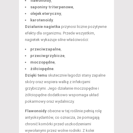
flawonoidy
,
saponiny triterpenowe
,
olejek eteryczny
,
karotenoidy
.
Działanie nagietka
przynosi liczne pozytywne
efekty dla organizmu. Przede wszystkim,
nagietek wykazuje silne właściwości:
przeciwzapalne
,
przeciwgrzybicze
,
moczopędne
,
żółciopędne
.
Dzięki temu
skutecznie łagodzi stany zapalne
skóry oraz wspiera walkę z infekcjami
grzybiczymi. Jego działanie moczopędne i
żółciopędne dodatkowo wspomaga układ
pokarmowy oraz wydalniczy.
Flawonoidy
obecne w tej roślinie pełnią rolę
antyoksydantów, co oznacza, że pomagają
chronić komórki przed uszkodzeniami
wywołanymi przez wolne rodniki. Z kolei