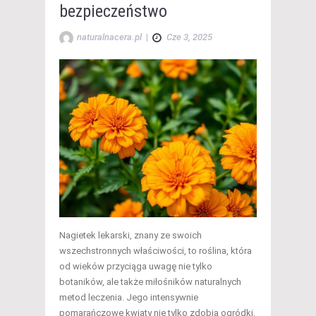
bezpieczeństwo
naturalnacera.pl
|
Cze 3, 2025
Nagietek lekarski, znany ze swoich
wszechstronnych właściwości, to roślina, która
od wieków przyciąga uwagę nie tylko
botaników, ale także miłośników naturalnych
metod leczenia. Jego intensywnie
pomarańczowe kwiaty nie tylko zdobią ogródki,