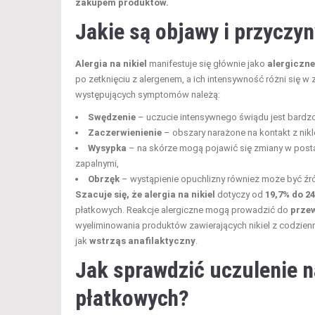
zakupem produktów.
Jakie są objawy i przyczyn
Alergia na nikiel
manifestuje się głównie jako
alergiczn
po zetknięciu z alergenem, a ich intensywność różni się w
występujących symptomów należą:
Swędzenie
– uczucie intensywnego świądu jest bardzo
Zaczerwienienie
– obszary narażone na kontakt z nikl
Wysypka
– na skórze mogą pojawić się zmiany w posta
zapalnymi,
Obrzęk
– wystąpienie opuchlizny również może być źr
Szacuje się, że alergia na nikiel
dotyczy od
19,7% do 2
płatkowych. Reakcje alergiczne mogą prowadzić do
przew
wyeliminowania produktów zawierających nikiel z codzien
jak
wstrząs anafilaktyczny
.
Jak sprawdzić uczulenie n
płatkowych?