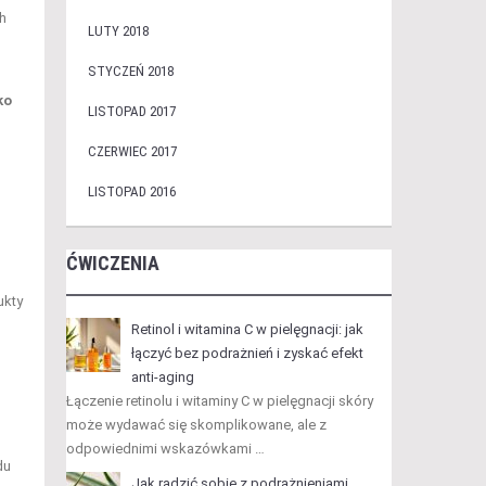
h
LUTY 2018
STYCZEŃ 2018
ko
LISTOPAD 2017
CZERWIEC 2017
LISTOPAD 2016
ĆWICZENIA
ukty
Retinol i witamina C w pielęgnacji: jak
łączyć bez podrażnień i zyskać efekt
anti-aging
Łączenie retinolu i witaminy C w pielęgnacji skóry
może wydawać się skomplikowane, ale z
odpowiednimi wskazówkami …
du
Jak radzić sobie z podrażnieniami