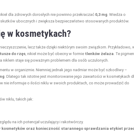
ikiel dla zdrowych dorosłych nie powinno przekraczać
0,3 mg
. Wiedza o
h skutków ubocznych i zwiększa bezpieczeństwo stosowanych produktów.
się w kosmetykach?
nieczyszczenie, lecz także dzięki niektórym swoim związkom. Przykładowo, 
tusze do rzęs
, nikiel może być obecny w formie
tlenków żelaza
. Te pigmen
cja niklem staje się poważnym problemem dla osób uczulonych.
lementu w organizmie. Niemniej jednak jego nadmiar może być szkodliwy –
 mg
. Dlatego tak istotne jest monitorowanie jego zawartości w kosmetykach d
 nie informuje o ilości niklu w swoich produktach, co może prowadzić do
 niklu, takich jak:
ględu na ich potencjał uczulający i rakotwórczy.
 kosmetyków oraz konieczność starannego sprawdzania etykiet prze