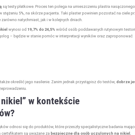
ą
są testy płatkowe. Proces ten polega na umieszczeniu plastra nasączonego
w stężeniu 5%, na skórze pacjenta. Taki plaster powinien pozostać na ciele p
e zarówno natychmiast, jak i w kolejnych dniach.
kiel
wynosi od
19,7% do 24,5%
wśród osób poddawanych rutynowym testo
lergolog – będzie w stanie pomóc w interpretacji wyników oraz zaproponować
 także określić jego nasilenie. Zanim jednak przystąpisz do testów,
dobrze je
rzeprowadzeniu.
nikiel” w kontekście
ków?
ków odnosi się do produktów, które przeszły specjalistyczne badania mając
m certyfikatem są uważane za
bezpieczne dla osób uczulonych na nikiel
,