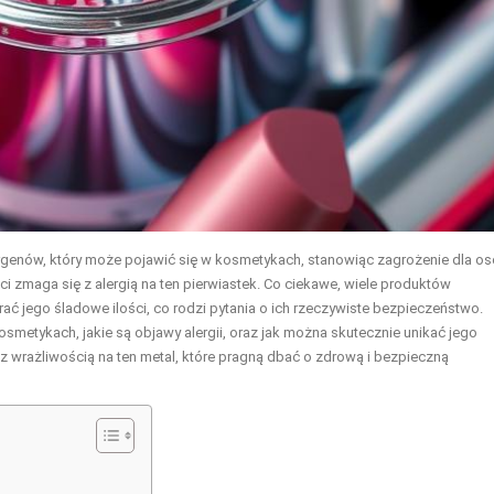
alergenów, który może pojawić się w kosmetykach, stanowiąc zagrożenie dla o
ci zmaga się z alergią na ten pierwiastek. Co ciekawe, wiele produktów
ać jego śladowe ilości, co rodzi pytania o ich rzeczywiste bezpieczeństwo.
kosmetykach, jakie są objawy alergii, oraz jak można skutecznie unikać jego
 z wrażliwością na ten metal, które pragną dbać o zdrową i bezpieczną