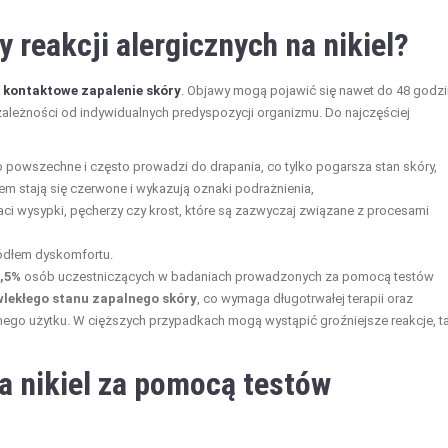
y reakcji alergicznych na nikiel?
e
kontaktowe zapalenie skóry
. Objawy mogą pojawić się nawet do 48 godzi
 zależności od indywidualnych predyspozycji organizmu. Do najczęściej
 powszechne i często prowadzi do drapania, co tylko pogarsza stan skóry,
em stają się czerwone i wykazują oznaki podrażnienia,
ci wysypki, pęcherzy czy krost, które są zazwyczaj związane z procesami
ódłem dyskomfortu.
4,5%
osób uczestniczących w badaniach prowadzonych za pomocą testów
lekłego stanu zapalnego skóry
, co wymaga długotrwałej terapii oraz
nego użytku. W cięższych przypadkach mogą wystąpić groźniejsze reakcje, t
a nikiel za pomocą testów