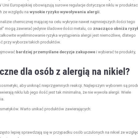
 Unii Europejskiej obowiązują surowe regulacje dotyczące niklu w produktac
ch ze względu na
wysokie ryzyko wywoływania alergii
.
nalizie chemicznej mającej na celu wykrycie nawet najmniejszych ilości tego
el” mogą zawierać jedynie śladowe ilości metalu, co
znacząco obniża ryzy
całkowite wyeliminowanie ryzyka wystąpienia alergii jest niemożliwe, dlatego
ć przy wyborze takich produktów.
odejmować
bardziej przemyślane decyzje zakupowe
i wybierać te produkty,
zne dla osób z alergią na nikiel?
kosmetyki, aby uniknąć nieprzyjemnych reakcji. Najlepszym wyborem są prod
wierają niklu lub jego ilość jest tak minimalna, że nie wywoła alergii. Wiele
ia.
kosmetyków. Warto unikać produktów zawierających:
, często lepiej sprawdzają się w przypadku osób uczulonych na nikiel ze wzglę