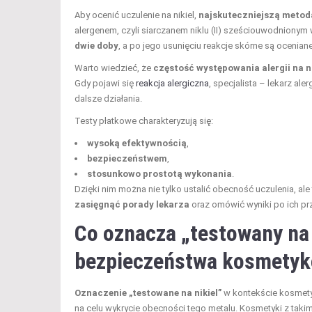
Aby ocenić uczulenie na nikiel,
najskuteczniejszą metod
alergenem, czyli siarczanem niklu (II) sześciouwodnionym 
dwie doby
, a po jego usunięciu reakcje skórne są ocenian
Warto wiedzieć, że
częstość występowania alergii na ni
Gdy pojawi się
reakcja alergiczna
, specjalista – lekarz a
dalsze działania.
Testy płatkowe charakteryzują się:
wysoką efektywnością
,
bezpieczeństwem
,
stosunkowo prostotą wykonania
.
Dzięki nim można nie tylko ustalić obecność uczulenia, ale
zasięgnąć porady lekarza
oraz omówić wyniki po ich p
Co oznacza „testowany na 
bezpieczeństwa kosmety
Oznaczenie „testowane na nikiel”
w kontekście kosmety
na celu wykrycie obecności tego metalu. Kosmetyki z taki