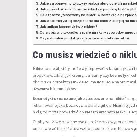
Jakie są objawy i przyczyny reakcji alergicznych na nikie
Jak sprawdzić uczulenie na nikiel za pomocą testów pł
Co oznacza „testowany na nikiel” w kontekście bezpie
Jakie kosmetyki są bezpieczne dla osób z alergią na niki
Jak unikać kosmetyków z niklem?
Co zrobić w przypadku zapalenia skóry spowodowanego 
Czy naturalne produkty są lepsze w kontekście niklu?
Co musisz wiedzieć o nik
Nikiel
to metal, który może występować w kosmetykach i s
produktów, takich jak
kremy
,
balsamy
czy
kosmetyki ko
około
17%
dorosłych i
8%
dzieci ma uczulenie na ten meta
używanych kosmetyków.
Kosmetyki oznaczone jako „testowane na nikiel”
mogą 
reklamowane jako bezpieczne dla alergików. Niemniej jedn
niklu, co może prowadzić do niezamierzonych reakcji aler
Osoby wrażliwe powinny być ostrożne przy wyborze kosm
one zawierać tlenki żelaza wzbogacone niklem. Kluczowym k