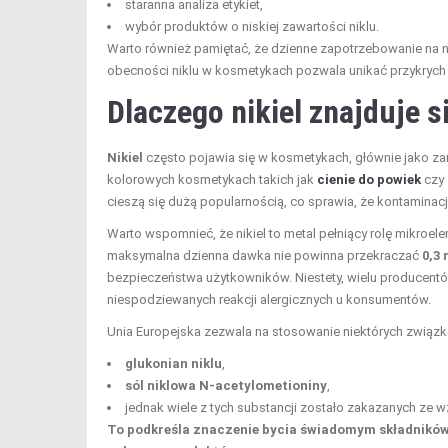
staranna analiza etykiet,
wybór produktów o niskiej zawartości niklu.
Warto również pamiętać, że dzienne zapotrzebowanie na n
obecności niklu w kosmetykach pozwala unikać przykryc
Dlaczego nikiel znajduje 
Nikiel
często pojawia się w kosmetykach, głównie jako za
kolorowych kosmetykach takich jak
cienie do powiek
czy
cieszą się dużą popularnością, co sprawia, że kontamina
Warto wspomnieć, że nikiel to metal pełniący rolę mikroe
maksymalna dzienna dawka nie powinna przekraczać
0,3
bezpieczeństwa użytkowników. Niestety, wielu producentów
niespodziewanych reakcji alergicznych u konsumentów.
Unia Europejska zezwala na stosowanie niektórych związków
glukonian niklu
,
sól niklowa N-acetylometioniny
,
jednak wiele z tych substancji zostało zakazanych ze wz
To podkreśla znaczenie bycia świadomym składników