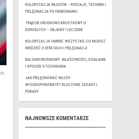
KOLORYZACJA WŁOSÓW – RODZAJE, TECHNIKI I
PIELĘGNACJA PO FARBOWANIU
TRĄDZIK GRUDKOWO-KROSTKOWY U
DOROSŁYCH – OBJAWY I LECZENIE
KOLORYZACJA OMBRE: WSZYSTKO, CO MUSISZ
WIEDZIEĆ O EFEKTACH I PIELĘGNACJI
BALSAM KRZEMOWY: WŁAŚCIWOŚCI, DZIAŁANIE
I SPOSÓB STOSOWANIA
sób
JAK PIELĘGNOWAĆ WŁOSY
WYSOKOPOROWATE? KLUCZOWE ZASADY I
PORADY
NAJNOWSZE KOMENTARZE