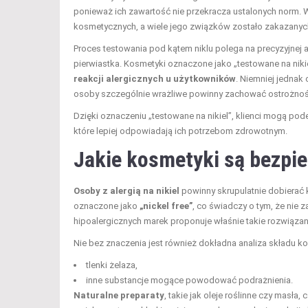
ponieważ ich zawartość nie przekracza ustalonych norm. W
kosmetycznych, a wiele jego związków zostało zakazany
Proces testowania pod kątem niklu polega na precyzyjnej a
pierwiastka. Kosmetyki oznaczone jako „testowane na niki
reakcji alergicznych u użytkowników
. Niemniej jednak 
osoby szczególnie wrażliwe powinny zachować ostrożnoś
Dzięki oznaczeniu „testowane na nikiel”, klienci mogą p
które lepiej odpowiadają ich potrzebom zdrowotnym.
Jakie kosmetyki są bezpiec
Osoby z alergią na nikiel
powinny skrupulatnie dobierać 
oznaczone jako
„nickel free”
, co świadczy o tym, że nie za
hipoalergicznych marek proponuje właśnie takie rozwiązan
Nie bez znaczenia jest również dokładna analiza składu 
tlenki żelaza,
inne substancje mogące powodować podrażnienia.
Naturalne preparaty
, takie jak oleje roślinne czy masła