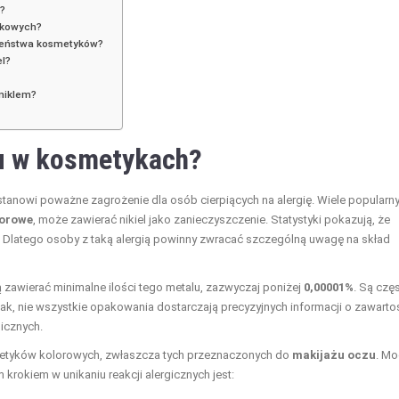
l?
atkowych?
czeństwa kosmetyków?
el?
niklem?
lu w kosmetykach?
tanowi poważne zagrożenie dla osób cierpiących na alergię. Wiele popularn
lorowe
, może zawierać nikiel jako zanieczyszczenie. Statystyki pokazują, że
l. Dlatego osoby z taką alergią powinny zwracać szczególną uwagę na skład
zawierać minimalne ilości tego metalu, zazwyczaj poniżej
0,00001%
. Są czę
ak, nie wszystkie opakowania dostarczają precyzyjnych informacji o zawarto
gicznych.
etyków kolorowych, zwłaszcza tych przeznaczonych do
makijażu oczu
. M
rokiem w unikaniu reakcji alergicznych jest: