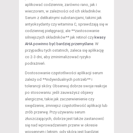
aplikować codziennie, zarówno rano, jak i
wieczorem, w zależności od ich składników.
Serum z delikatnymi substancjami, takimi jak
antyoksydanty czy witamina C, sprawdzają się w
codziennej pielęgnacji, ale **zastosowanie
silniejszych składników** jak retinol czy
kwasy
AHA powinno być bardziej przemyślane
. W
przypadku tych ostatnich, zaleca się aplikację
co 2-3 dni, aby zminimalizować ryzyko
podrażnień.
Dostosowanie częstotliwości aplikacji serum
zależy od **indywidualnych potrzeb** i
tolerancji skóry. Obserwuj dobrze swoje reakcje
po stosowaniu: jeśli zauważysz objawy
alergiczne, takie jak zaczerwienienie czy
swędzenie, zmniejsz częstotliwość aplikacji lub
zrób przerwę. Przy używaniu serum
złuszczających, dobrze jest także zastanowić
się nad wprowadzeniem przerw w okresie
wiosennym i letnim, gdy skóra jest bardziej