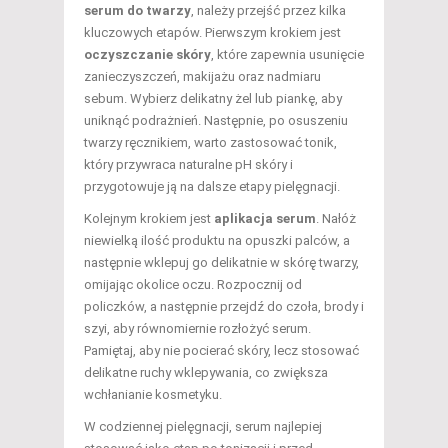
serum do twarzy
, należy przejść przez kilka
kluczowych etapów. Pierwszym krokiem jest
oczyszczanie skóry
, które zapewnia usunięcie
zanieczyszczeń, makijażu oraz nadmiaru
sebum. Wybierz delikatny żel lub piankę, aby
uniknąć podrażnień. Następnie, po osuszeniu
twarzy ręcznikiem, warto zastosować tonik,
który przywraca naturalne pH skóry i
przygotowuje ją na dalsze etapy pielęgnacji.
Kolejnym krokiem jest
aplikacja serum
. Nałóż
niewielką ilość produktu na opuszki palców, a
następnie wklepuj go delikatnie w skórę twarzy,
omijając okolice oczu. Rozpocznij od
policzków, a następnie przejdź do czoła, brody i
szyi, aby równomiernie rozłożyć serum.
Pamiętaj, aby nie pocierać skóry, lecz stosować
delikatne ruchy wklepywania, co zwiększa
wchłanianie kosmetyku.
W codziennej pielęgnacji, serum najlepiej