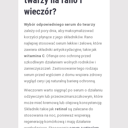
twarzy na rano i
wieczór?
Wybór odpowiedniego serum do twarzy
zależy od pory dnia, aby maksymalizować
korzyści płynące z jego składników. Rano
najlepiej stosować serum lekkie i żelowe, które
zawiera składniki antyoksydacyjne, takie jak
witamina C
. Oferuje ono ochronę przed
szkodliwym działaniem wolnych rodników i
zanieczyszczeń. Zastosowanie tego rodzaju
serum przed wyjściem z domu wspiera zdrowy
wygląd cery i jej naturalną barierę ochronną.
Wieczorem warto sięgnąć po serum o działaniu
odżywczym lub przeciwzmarszczkowym, które
może mieć kremową lub olejową konsystencję.
Składniki takie jak
retinol
są zalecane do
stosowania na noc, ponieważ wspierają
regenerację komórkową i mają działanie
wygładzające. Stosowanie
serum z retinolem