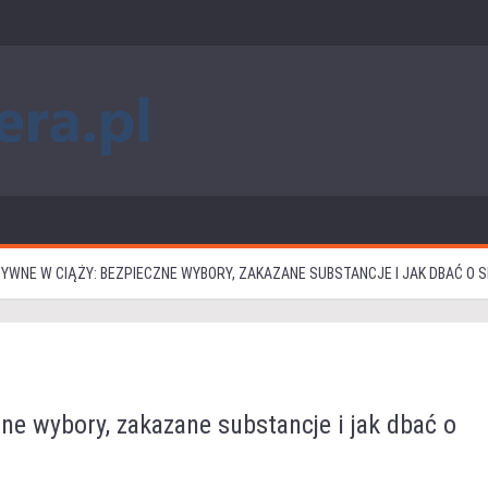
TYWNE W CIĄŻY: BEZPIECZNE WYBORY, ZAKAZANE SUBSTANCJE I JAK DBAĆ O
zne wybory, zakazane substancje i jak dbać o