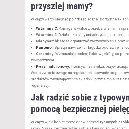
przyszłej mamy?
W ciąży warto sięgnąć po **bezpieczne i korzystne składni
Witamina C
: Pomaga w walce z przebarwieniami i sprz
Witamina E
: Działa jako silny antyoksydant, ochrania
Niacynamid
: Może ograniczać zaczerwienienia oraz ws
Pantenol
: Sprzyja nawilżeniu i łagodzi podrażnienia, c
Ceramidy
: Wzmacniają barierę lipidową skóry, co po
zewnętrznymi.
Kwas hialuronowy
: Intensywnie nawilża, przywracając 
Warto zwrócić uwagę na regularne stosowanie preparatów 
produktów zawierających te składniki przynajmniej raz dzie
regeneracji.
Jak radzić sobie z typowy
pomocą bezpiecznej pielę
W ciąży wiele kobiet może doświadczać
typowych prob
skóry. Aby skutecznie radzić sobie z tymi dolegliwościami