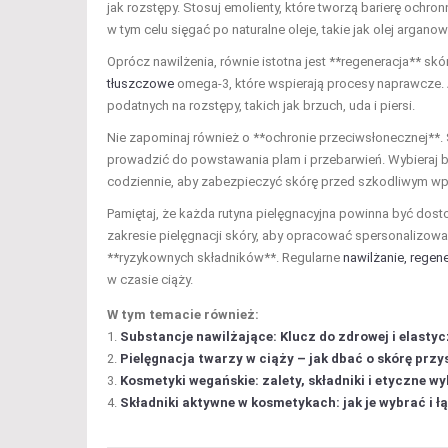
jak rozstępy. Stosuj emolienty, które tworzą barierę ochr
w tym celu sięgać po naturalne oleje, takie jak olej argan
Oprócz nawilżenia, równie istotna jest **regeneracja** sk
tłuszczowe
omega-3, które wspierają procesy naprawcze. A
podatnych na rozstępy, takich jak brzuch, uda i piersi.
Nie zapominaj również o **ochronie przeciwsłonecznej**. S
prowadzić do powstawania plam i przebarwień. Wybieraj bez
codziennie, aby zabezpieczyć skórę przed szkodliwym w
Pamiętaj, że każda rutyna pielęgnacyjna powinna być dost
zakresie pielęgnacji skóry, aby opracować spersonalizow
**ryzykownych składników**. Regularne
nawilżanie, regen
w czasie ciąży.
W tym temacie również:
Substancje nawilżające: Klucz do zdrowej i elastyc
Pielęgnacja twarzy w ciąży – jak dbać o skórę prz
Kosmetyki wegańskie: zalety, składniki i etyczne w
Składniki aktywne w kosmetykach: jak je wybrać i ł