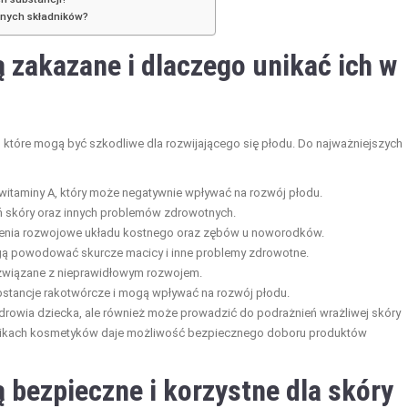
wnych składników?
ą zakazane i dlaczego unikać ich w
 które mogą być szkodliwe dla rozwijającego się płodu. Do najważniejszych
u witaminy A, który może negatywnie wpływać na rozwój płodu.
ń skóry oraz innych problemów zdrowotnych.
enia rozwojowe układu kostnego oraz zębów u noworodków.
mogą powodować skurcze macicy i inne problemy zdrowotne.
ą związane z nieprawidłowym rozwojem.
bstancje rakotwórcze i mogą wpływać na rozwój płodu.
zdrowia dziecka, ale również może prowadzić do podrażnień wrażliwej skóry
nikach kosmetyków daje możliwość bezpiecznego doboru produktów
 bezpieczne i korzystne dla skóry