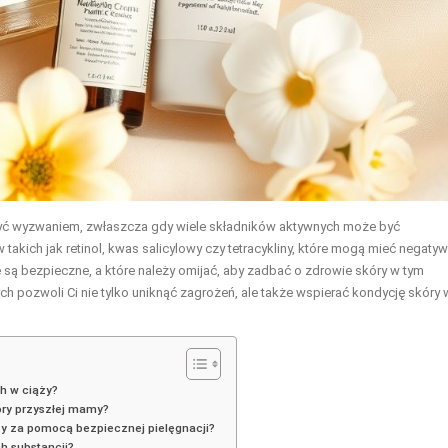
ć wyzwaniem, zwłaszcza gdy wiele składników aktywnych może być
 takich jak retinol, kwas salicylowy czy tetracykliny, które mogą mieć negaty
 są bezpieczne, a które należy omijać, aby zadbać o zdrowie skóry w tym
 pozwoli Ci nie tylko uniknąć zagrożeń, ale także wspierać kondycję skóry 
ch w ciąży?
kóry przyszłej mamy?
ży za pomocą bezpiecznej pielęgnacji?
h substancji?