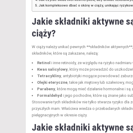
Jak kompleksowo dbać o skórę w ciąży, unikając ryzyko
Jakie składniki aktywne s
ciąży?
W ciąży należy unikać pewnych **składników aktywnych**,
składników, które są zakazane, należą:
Retinol
i inne retinoidy, ze względu na ryzyko nadmiar
Kwas salicylowy
, który może prowadzić do uszkodze
Tetracykliny
, antybiotyki mogące powodować zaburz
Olejki eteryczne
, takie jak miętowy lub szałwiowy, 
Parabeny
, które mogą mieć działanie hormonalne i s
Formaldehyd
i jego pochodne, które są znane jako su
Stosowanie tych składników nie tylko stwarza ryzyko dla 
przyszłych mam. Właściwa wiedza o przebadanych skład
pielęgnacyjnych w okresie ciąży.
Jakie składniki aktywne są