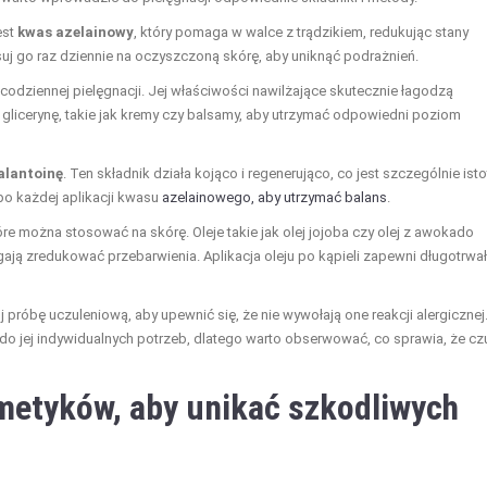
est
kwas azelainowy
, który pomaga w walce z trądzikiem, redukując stany
suj go raz dziennie na oczyszczoną skórę, aby uniknąć podrażnień.
 codziennej pielęgnacji. Jej właściwości nawilżające skutecznie łagodzą
 glicerynę, takie jak kremy czy balsamy, aby utrzymać odpowiedni poziom
alantoinę
. Ten składnik działa kojąco i regenerująco, co jest szczególnie ist
 po każdej aplikacji kwasu
azelainowego, aby utrzymać balans
.
tóre można stosować na skórę. Oleje takie jak olej jojoba czy olej z awokado
gają zredukować przebarwienia. Aplikacja oleju po kąpieli zapewni długotrwa
próbę uczuleniową, aby upewnić się, że nie wywołają one reakcji alergicznej
o jej indywidualnych potrzeb, dlatego warto obserwować, co sprawia, że cz
metyków, aby unikać szkodliwych