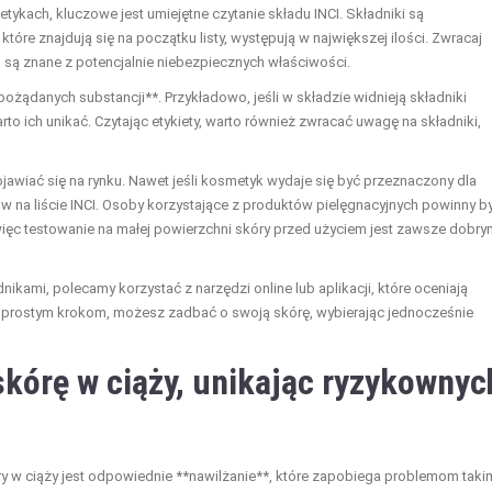
ykach, kluczowe jest umiejętne czytanie składu INCI. Składniki są
tóre znajdują się na początku listy, występują w największej ilości. Zwracaj
 są znane z potencjalnie niebezpiecznych właściwości.
ądanych substancji**. Przykładowo, jeśli w składzie widnieją składniki
rto ich unikać. Czytając etykiety, warto również zwracać uwagę na składniki,
jawiać się na rynku. Nawet jeśli kosmetyk wydaje się być przeznaczony dla
ków na liście INCI. Osoby korzystające z produktów pielęgnacyjnych powinny b
więc testowanie na małej powierzchni skóry przed użyciem jest zawsze dobry
kami, polecamy korzystać z narzędzi online lub aplikacji, które oceniają
 prostym krokom, możesz zadbać o swoją skórę, wybierając jednocześnie
kórę w ciąży, unikając ryzykownyc
 w ciąży jest odpowiednie **nawilżanie**, które zapobiega problemom taki