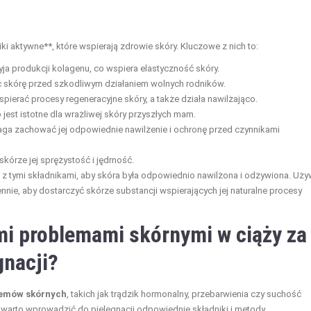
ki aktywne**, które wspierają zdrowie skóry. Kluczowe z nich to:
yja produkcji kolagenu, co wspiera elastyczność skóry.
jąc skórę przed szkodliwym działaniem wolnych rodników.
pierać procesy regeneracyjne skóry, a także działa nawilżająco.
o jest istotne dla wrażliwej skóry przyszłych mam.
maga zachować jej odpowiednie nawilżenie i ochronę przed czynnikami
skórze jej sprężystość i jędrność.
z tymi składnikami, aby skóra była odpowiednio nawilżona i odżywiona. Uży
nnie, aby dostarczyć skórze substancji wspierających jej naturalne procesy
mi problemami skórnymi w ciąży za
gnacji?
lemów skórnych
, takich jak trądzik hormonalny, przebarwienia czy suchość
, warto wprowadzić do pielęgnacji odpowiednie składniki i metody.