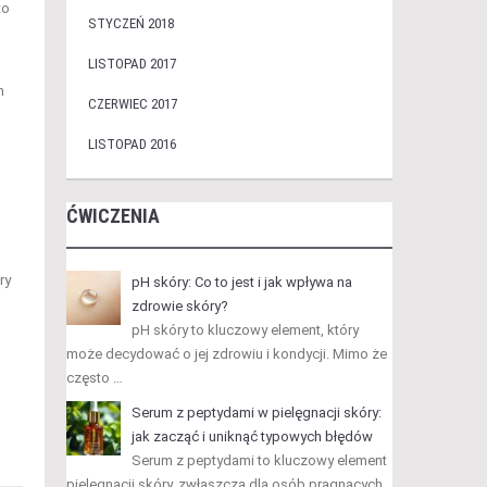
to
STYCZEŃ 2018
LISTOPAD 2017
h
CZERWIEC 2017
LISTOPAD 2016
ĆWICZENIA
ry
pH skóry: Co to jest i jak wpływa na
zdrowie skóry?
pH skóry to kluczowy element, który
może decydować o jej zdrowiu i kondycji. Mimo że
często …
Serum z peptydami w pielęgnacji skóry:
jak zacząć i uniknąć typowych błędów
Serum z peptydami to kluczowy element
pielęgnacji skóry, zwłaszcza dla osób pragnących