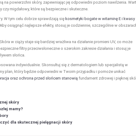
onną na powierzchni skóry, zapewniając jej odpowiedni poziom nawilżenia. War
owy czy migdałowy, które są bezpieczne i skuteczne.
óry. W tym celu dobrze sprawdzają się
kosmetyki bogate w witaminę E i kwasy
by osiągnąć najlepsze efekty, stosuj je codziennie, szczególnie w obszarac
kóra w ciąży staje się bardziej wrażliwa na działanie promieni UV, co może
pieczne filtry przeciwsłoneczne o szerokim zakresie działania i stosuj je
pływem słońca.
osowana indywidualnie. Skonsultuj się z dermatologiem lub specjalistą w
any plan, który będzie odpowiedni w Twoim przypadku i pomoże unikać
eracja oraz ochrona przed słońcem stanowią
fundament zdrowej i pięknej skó
znej skóry
yszłej mamy?
ybory
ączyć dla skutecznej pielęgnacji skóry