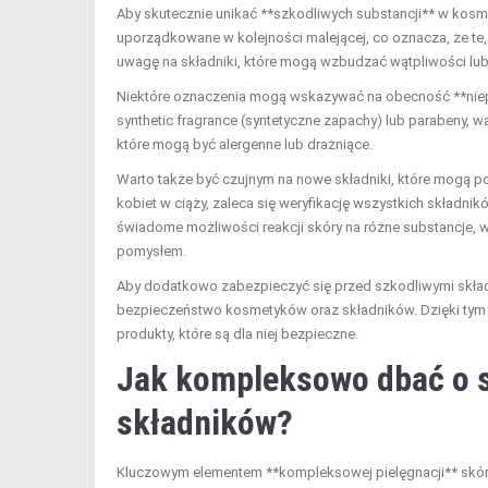
Aby skutecznie unikać **szkodliwych substancji** w kosmet
uporządkowane w kolejności malejącej, co oznacza, że te, k
uwagę na składniki, które mogą wzbudzać wątpliwości lub
Niektóre oznaczenia mogą wskazywać na obecność **niepoż
synthetic fragrance (syntetyczne zapachy) lub parabeny, wa
które mogą być alergenne lub drażniące.
Warto także być czujnym na nowe składniki, które mogą po
kobiet w ciąży, zaleca się weryfikację wszystkich składni
świadome możliwości reakcji skóry na różne substancje, 
pomysłem.
Aby dodatkowo zabezpieczyć się przed szkodliwymi składni
bezpieczeństwo kosmetyków oraz składników. Dzięki tym
produkty, które są dla niej bezpieczne.
Jak kompleksowo dbać o s
składników?
Kluczowym elementem **kompleksowej pielęgnacji** skóry