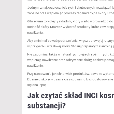
Jednym z najbezpieczniejszych i skutecznych rozwiązań j
zapalne oraz wspierając procesy regeneracyjne skóry. Sto
Gliceryna
to kolejny składnik, który warto wprowadzić do
suchość skóry. Możesz wybierać produkty, które zawierają
nawilżenia.
Aby zminimalizować podrażnienia, włącz do swojej rutyny
w przypadku wrażliwej skóry. Stosuj preparaty z alantoiną
Nie zapominaj także o naturalnych
olejach roślinnych
, k
wspierają nawilżenie oraz odżywienie skóry, a także poma
nawilżenie.
Przy stosowaniu jakichkolwiek produktów, zawsze wykonuj 
Dbanie o skórę w czasie ciąży powinno być dostosowane d
się ona lepiej.
Jak czytać skład INCI kos
substancji?