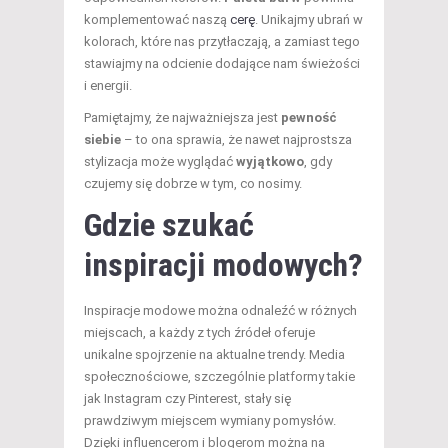
komplementować naszą
cerę
. Unikajmy ubrań w
kolorach, które nas przytłaczają, a zamiast tego
stawiajmy na odcienie dodające nam świeżości
i energii.
Pamiętajmy, że najważniejsza jest
pewność
siebie
– to ona sprawia, że nawet najprostsza
stylizacja może wyglądać
wyjątkowo
, gdy
czujemy się dobrze w tym, co nosimy.
Gdzie szukać
inspiracji modowych?
Inspiracje modowe można odnaleźć w różnych
miejscach, a każdy z tych źródeł oferuje
unikalne spojrzenie na aktualne trendy. Media
społecznościowe, szczególnie platformy takie
jak Instagram czy Pinterest, stały się
prawdziwym miejscem wymiany pomysłów.
Dzięki influencerom i blogerom można na