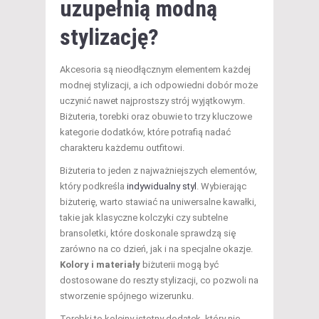
uzupełnią modną
stylizację?
Akcesoria są nieodłącznym elementem każdej
modnej stylizacji, a ich odpowiedni dobór może
uczynić nawet najprostszy strój wyjątkowym.
Biżuteria, torebki oraz obuwie to trzy kluczowe
kategorie dodatków, które potrafią nadać
charakteru każdemu outfitowi.
Biżuteria to jeden z najważniejszych elementów,
który podkreśla
indywidualny styl
. Wybierając
biżuterię, warto stawiać na uniwersalne kawałki,
takie jak klasyczne kolczyki czy subtelne
bransoletki, które doskonale sprawdzą się
zarówno na co dzień, jak i na specjalne okazje.
Kolory i materiały
biżuterii mogą być
dostosowane do reszty stylizacji, co pozwoli na
stworzenie spójnego wizerunku.
Torebki to kolejny istotny dodatek, który nie