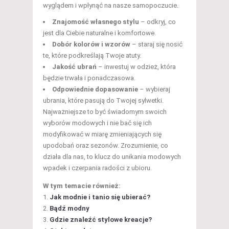
wyglądem i wpłynąć na nasze samopoczucie.
Znajomość własnego stylu
– odkryj, co
jest dla Ciebie naturalne i komfortowe.
Dobór kolorów i wzorów
– staraj się nosić
te, które podkreślają Twoje atuty.
Jakość ubrań
– inwestuj w odzież, która
będzie trwała i ponadczasowa.
Odpowiednie dopasowanie
– wybieraj
ubrania, które pasują do Twojej sylwetki.
Najważniejsze to być świadomym swoich
wyborów modowych i nie bać się ich
modyfikować w miarę zmieniających się
upodobań oraz sezonów. Zrozumienie, co
działa dla nas, to klucz do unikania modowych
wpadek i czerpania radości z ubioru.
W tym temacie również:
Jak modnie i tanio się ubierać?
Bądź modny
Gdzie znaleźć stylowe kreacje?