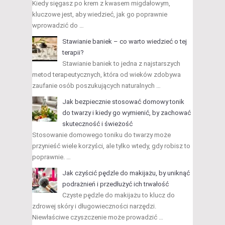
Kiedy sięgasz po krem z kwasem migdałowym,
kluczowe jest, aby wiedzieć, jak go poprawnie
wprowadzić do …
Stawianie baniek – co warto wiedzieć o tej
terapii?
Stawianie baniek to jedna z najstarszych
metod terapeutycznych, która od wieków zdobywa
zaufanie osób poszukujących naturalnych …
Jak bezpiecznie stosować domowy tonik
do twarzy i kiedy go wymienić, by zachować
skuteczność i świeżość
Stosowanie domowego toniku do twarzy może
przynieść wiele korzyści, ale tylko wtedy, gdy robisz to
poprawnie. …
Jak czyścić pędzle do makijażu, by uniknąć
podrażnień i przedłużyć ich trwałość
Czyste pędzle do makijażu to klucz do
zdrowej skóry i długowieczności narzędzi.
Niewłaściwe czyszczenie może prowadzić …