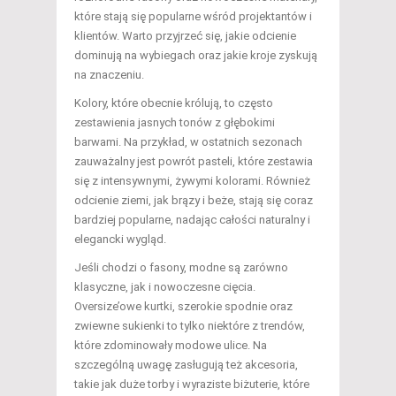
które stają się popularne wśród projektantów i
klientów. Warto przyjrzeć się, jakie odcienie
dominują na wybiegach oraz jakie kroje zyskują
na znaczeniu.
Kolory, które obecnie królują, to często
zestawienia jasnych tonów z głębokimi
barwami. Na przykład, w ostatnich sezonach
zauważalny jest powrót pasteli, które zestawia
się z intensywnymi, żywymi kolorami. Również
odcienie ziemi, jak brązy i beże, stają się coraz
bardziej popularne, nadając całości naturalny i
elegancki wygląd.
Jeśli chodzi o fasony, modne są zarówno
klasyczne, jak i nowoczesne cięcia.
Oversize’owe kurtki, szerokie spodnie oraz
zwiewne sukienki to tylko niektóre z trendów,
które zdominowały modowe ulice. Na
szczególną uwagę zasługują też akcesoria,
takie jak duże torby i wyraziste biżuterie, które