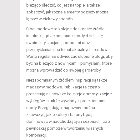
bieżąco śledzić, co jest na topie, a także
zobaczyć, jak różne elementy odzieży można
łączyć w ciekawy sposób.
Blogi modowe to kolejne doskonałe źródło
inspiracji, gdzie pasjonaci mody dzielą się
swoimi stylizacjami, poradami oraz
przemyśleniami na temat aktualnych trendów.
Warto regularnie odwiedzać ulubione blogi, aby
być na bieżąco z nowinkami i pomysłami, które
można wprowadzić do swojej garderoby.
Niezapomnianym źródłem inspiracji są także
magazyny modowe. Publikacje te często
prezentują najnowsze kolekcje oraz
stylizacje
z
wybiegów, a także wywiady z projektantami
mody. Przeglądając magazyny, można
zauważyć, jakie kolory i fasony będą
dominować w nadchodzących sezonach, co z
pewnością pomoże w tworzeniu własnych
kombinacji.