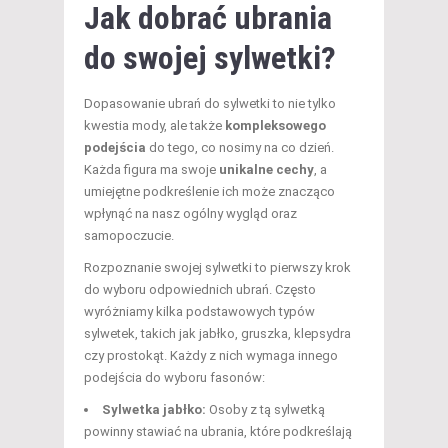
Jak dobrać ubrania
do swojej sylwetki?
Dopasowanie ubrań do sylwetki to nie tylko
kwestia mody, ale także
kompleksowego
podejścia
do tego, co nosimy na co dzień.
Każda figura ma swoje
unikalne cechy
, a
umiejętne podkreślenie ich może znacząco
wpłynąć na nasz ogólny wygląd oraz
samopoczucie.
Rozpoznanie swojej sylwetki to pierwszy krok
do wyboru odpowiednich ubrań. Często
wyróżniamy kilka podstawowych typów
sylwetek, takich jak jabłko, gruszka, klepsydra
czy prostokąt. Każdy z nich wymaga innego
podejścia do wyboru fasonów:
Sylwetka jabłko:
Osoby z tą sylwetką
powinny stawiać na ubrania, które podkreślają