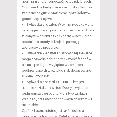
nogi i ramiona, a jednocześnie tuszują brzuch.
Odpowiednie będą luźniejsze bluzki, płaszcze
zapinane na guziki oraz ciemniejsze kolory w
górnej części sylwetki.
Sylwetka gruszka:
W tym przypadku warto
przyciągnąć uwagę na górną część ciała. Bluzki
z jasnymi wzorami czy dekoltem w serek oraz
spódnice o prostych krojach pomogą
zbalansować proporcje.
Sylwetka klepsydra:
Osoby o tej sylwetce
mogą pozwolić sobie na większość fasonów,
ale najlepiej będą wyglądać w ubraniach
podkreślających talię, takich jak dopasowane
sukienki czy paski.
Sylwetka prostokąt:
Tutaj celem jest
nadanie kształtu sylwetce. Dobrym wyborem
będą warstwowe outfity, które tworzą iluzję
krągłości, oraz wybór odpowiednich wzorów i
materiałów.
Oprócz fasonu istotne jest także dobieranie
odpowiednich kolorów.
Paleta barw
powinna