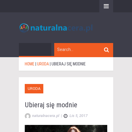
HOME
|
URODA
|
UBIERAJ SIĘ MODNIE
URODA
Ubieraj się modnie
naturalnacera.pl
|
Lis 5, 2017