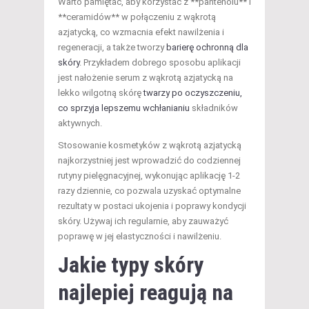
Warto pamiętać, aby korzystać z **pantenolu** i
**ceramidów** w połączeniu z wąkrotą
azjatycką, co wzmacnia efekt nawilżenia i
regeneracji, a także tworzy
barierę ochronną dla
skóry
. Przykładem dobrego sposobu aplikacji
jest nałożenie serum z wąkrotą azjatycką na
lekko wilgotną skórę
twarzy po oczyszczeniu,
co sprzyja lepszemu wchłanianiu
składników
aktywnych.
Stosowanie kosmetyków z wąkrotą azjatycką
najkorzystniej jest wprowadzić do codziennej
rutyny pielęgnacyjnej, wykonując aplikację 1-2
razy dziennie, co pozwala uzyskać optymalne
rezultaty w postaci ukojenia i poprawy kondycji
skóry. Używaj ich regularnie, aby zauważyć
poprawę w jej elastyczności i nawilżeniu.
Jakie typy skóry
najlepiej reagują na