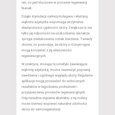
ran, co jest kluczowe w procesie regeneracji
tkanek.
Dzięki stymulacji syntezy kolagenu i elastyny,
wąkrota azjatycka wspomaga utrzymanie
elastyczności i jędrności skóry. Zwiększa to nie
tylko jej odporność na uszkodzenia, ale także
sprzyja zredukowaniu oznak starzenia. Tweedy
skórne, co powoduje, że skóry o różnym typie
mogą korzystać z jej właściwości
regeneracyjnych.
W praktyce, stosując kosmetyki zawierające
wąkrotę azjatycką, można zauważyć poprawę
nawilżenia i ogólnego wyglądu skóry. Regularne
aplikacje mogą prowadzić do widocznych
rezultatów w łagodzeniu podrażnień i
przyspieszeniu procesów regeneracyjnych.
Odpowiednie stężenie ekstraktu z tej rośliny
może również wspierać naturalne zdolności
skóry do samoregeneracji.