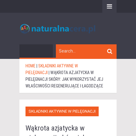
HOME
|
SKŁADNIKI AKTYWNE W
PIELĘGNACJI
|
WĄKROTA AZJATYCKA W
PIELĘGNACJI SKÓRY: JAK WYKORZYSTAĆ JEJ
WŁAŚCIWOŚCI REGENERUJĄCE I ŁAGODZĄCE
SKŁADNIKI AKTYWNE W PIELĘGNACJI
Wąkrota azjatycka w