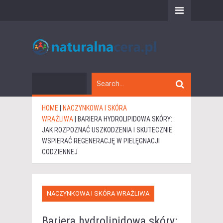
HOME
|
NACZYNKOWA I SKÓRA
WRAŻLIWA
|
BARIERA HYDROLIPIDOWA SKÓRY:
JAK ROZPOZNAĆ USZKODZENIA I SKUTECZNIE
WSPIERAĆ REGENERACJĘ W PIELĘGNACJI
CODZIENNEJ
NACZYNKOWA I SKÓRA WRAŻLIWA
Bariera hydrolipidowa skóry: