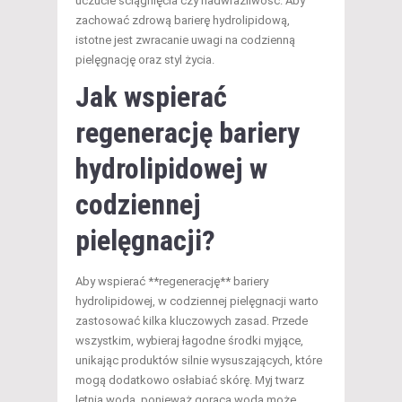
uczucie ściągnięcia czy nadwrażliwość. Aby
zachować zdrową barierę hydrolipidową,
istotne jest zwracanie uwagi na codzienną
pielęgnację oraz styl życia.
Jak wspierać
regenerację bariery
hydrolipidowej w
codziennej
pielęgnacji?
Aby wspierać **regenerację** bariery
hydrolipidowej, w codziennej pielęgnacji warto
zastosować kilka kluczowych zasad. Przede
wszystkim, wybieraj łagodne środki myjące,
unikając produktów silnie wysuszających, które
mogą dodatkowo osłabiać skórę. Myj twarz
letnią wodą, ponieważ gorąca woda może