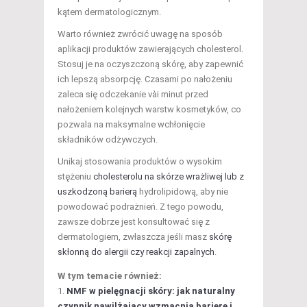
kątem dermatologicznym.
Warto również zwrócić uwagę na sposób
aplikacji produktów zawierających cholesterol.
Stosuj je na oczyszczoną skórę, aby zapewnić
ich lepszą absorpcję. Czasami po nałożeniu
zaleca się odczekanie vài minut przed
nałożeniem kolejnych warstw kosmetyków, co
pozwala na maksymalne wchłonięcie
składników odżywczych.
Unikaj stosowania produktów o wysokim
stężeniu
cholesterolu na skórze wrażliwej lub z
uszkodzoną barierą
hydrolipidową, aby nie
powodować podrażnień. Z tego powodu,
zawsze dobrze jest konsultować się z
dermatologiem, zwłaszcza jeśli masz
skórę
skłonną do alergii czy reakcji zapalnych
.
W tym temacie również:
NMF w pielęgnacji skóry: jak naturalny
czynnik nawilżający wzmacnia barierę i