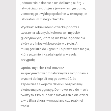
jednocześnie dbanie o ich delikatną skórę. Z
łatwością przygotujesz je we własnym domu,
zamieniając zwykłe popołudnie w ekscytujące
laboratorium małego chemika.
Wyobraź sobie radość dziecka podczas
tworzenia własnych, kolorowych mydełek
glicerynowych, które są nie tylko łagodne dla
skóry, ale i niezwykle proste w użyciu. A
musujące kule do kąpieli? To prawdziwa magia,
która przemieni każdą kąpiel w wesołą
przygodę.
Oprócz mydełek i kul, możesz
eksperymentować z naturalnymi szamponami i
płynami do kąpieli, mając pewność, że
zapewniasz swojemu dziecku bezpieczną i
skuteczną pielęgnację. Domowe żele do mycia
twarzy to z kolei idealne rozwiązanie dla dzieci
z wrażliwą skórą, wymagającą szczególnej
troski.