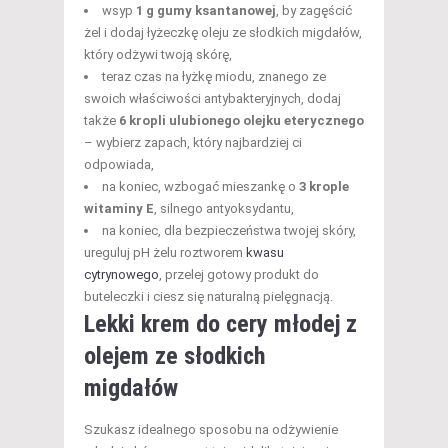
wsyp
1 g gumy ksantanowej
, by zagęścić
żel i dodaj łyżeczkę oleju ze słodkich migdałów,
który odżywi twoją skórę,
teraz czas na łyżkę miodu, znanego ze
swoich właściwości antybakteryjnych, dodaj
także
6 kropli ulubionego olejku eterycznego
– wybierz zapach, który najbardziej ci
odpowiada,
na koniec, wzbogać mieszankę o
3 krople
witaminy E
, silnego antyoksydantu,
na koniec, dla bezpieczeństwa twojej skóry,
ureguluj pH żelu roztworem
kwasu
cytrynowego
, przelej gotowy produkt do
buteleczki i ciesz się naturalną pielęgnacją.
Lekki krem do cery młodej z
olejem ze słodkich
migdałów
Szukasz idealnego sposobu na odżywienie