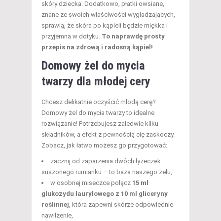
skóry dziecka. Dodatkowo, płatki owsiane,
znane ze swoich właściwości wygładzających,
sprawią, że skóra po kąpieli będzie miękka i
przyjemna w dotyku.
To naprawdę prosty
przepis na zdrową i radosną kąpiel!
Domowy
żel do mycia
twarzy
dla młodej cery
Chcesz delikatnie oczyścić młodą cerę?
Domowy żel do mycia twarzy to idealne
rozwiązanie! Potrzebujesz zaledwie kilku
składników, a efekt z pewnością cię zaskoczy.
Zobacz, jak łatwo możesz go przygotować:
zacznij od zaparzenia dwóch łyżeczek
suszonego rumianku – to baza naszego żelu,
w osobnej miseczce połącz
15 ml
glukozydu laurylowego z 10 ml gliceryny
roślinnej
, która zapewni skórze odpowiednie
nawilżenie,