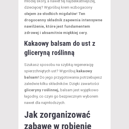
młodej skóry, a nawet tej najdelikatniejszej,
dziecięcej? Wypróbuj krem wzbogacony
olejem ze słodkich migdałów
!
Ten
drogocenny składnik zapewnia intensywne
nawilżenie, które jest fundamentem
zdrowej i aksamitnie miękkiej cery.
Kakaowy balsam do ust z
gliceryną roślinną
Szukasz sposobu na szybką regenerację
spierzchniętych ust? Wypróbuj
kakaowy
balsam!
Do jego przygotowania potrzebujesz
zaledwie kilku składników. Dzięki zawartości
gliceryny roślinnej,
balsam jest wyjątkowo
łagodny, co czyni go bezpiecznym wyborem
nawet dla najmłodszych.
Jak zorganizować
zabawę w robienie