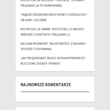
KOLORYZACJA WŁOSÓW – RODZAJE, TECHNIKI I
PIELĘGNACJA PO FARBOWANIU
TRĄDZIK GRUDKOWO-KROSTKOWY U DOROSŁYCH –
OBJAWY I LECZENIE
KOLORYZACJA OMBRE: WSZYSTKO, CO MUSISZ
WIEDZIEĆ O EFEKTACH I PIELĘGNACJI
BALSAM KRZEMOWY: WŁAŚCIWOŚCI, DZIAŁANIE I
SPOSÓB STOSOWANIA
JAK PIELĘGNOWAĆ WŁOSY WYSOKOPOROWATE?
KLUCZOWE ZASADY I PORADY
NAJNOWSZE KOMENTARZE