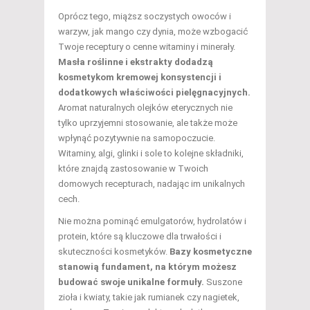
Oprócz tego, miąższ soczystych owoców i
warzyw, jak mango czy dynia, może wzbogacić
Twoje receptury o cenne witaminy i minerały.
Masła roślinne i ekstrakty dodadzą
kosmetykom kremowej konsystencji i
dodatkowych właściwości pielęgnacyjnych.
Aromat naturalnych olejków eterycznych nie
tylko uprzyjemni stosowanie, ale także może
wpłynąć pozytywnie na samopoczucie.
Witaminy, algi, glinki i sole to kolejne składniki,
które znajdą zastosowanie w Twoich
domowych recepturach, nadając im unikalnych
cech.
Nie można pominąć emulgatorów, hydrolatów i
protein, które są kluczowe dla trwałości i
skuteczności kosmetyków.
Bazy kosmetyczne
stanowią fundament, na którym możesz
budować swoje unikalne formuły.
Suszone
zioła i kwiaty, takie jak rumianek czy nagietek,