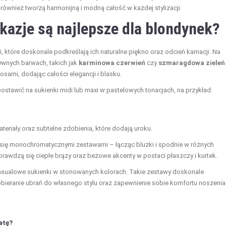
e również tworzą harmonijną i modną całość w każdej stylizacji.
okazje są najlepsze dla blondynek?
 które doskonale podkreślają ich naturalne piękno oraz odcień karnacji. Na
sywnych barwach, takich jak
karminowa czerwień
czy
szmaragdowa zieleń
sami, dodając całości elegancji i blasku.
 postawić na sukienki midi lub maxi w pastelowych tonacjach, na przykład:
riały oraz subtelne zdobienia, które dodają uroku.
 się monochromatycznymi zestawami – łącząc bluzki i spodnie w różnych
sprawdzą się ciepłe brązy oraz beżowe akcenty w postaci płaszczy i kurtek.
casualowe sukienki w stonowanych kolorach. Takie zestawy doskonale
obieranie ubrań do własnego stylu oraz zapewnienie sobie komfortu noszenia
etę?