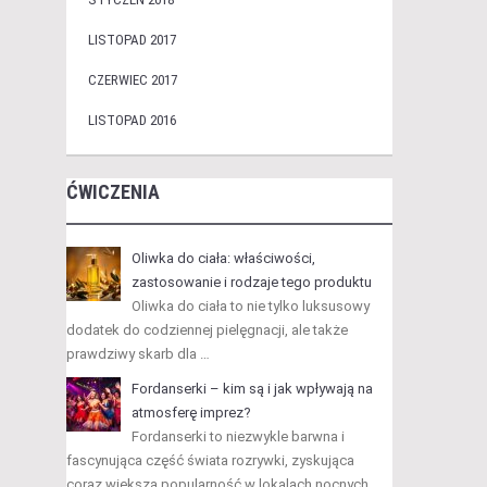
LISTOPAD 2017
CZERWIEC 2017
LISTOPAD 2016
ĆWICZENIA
Oliwka do ciała: właściwości,
zastosowanie i rodzaje tego produktu
Oliwka do ciała to nie tylko luksusowy
dodatek do codziennej pielęgnacji, ale także
prawdziwy skarb dla …
Fordanserki – kim są i jak wpływają na
atmosferę imprez?
Fordanserki to niezwykle barwna i
fascynująca część świata rozrywki, zyskująca
coraz większą popularność w lokalach nocnych …