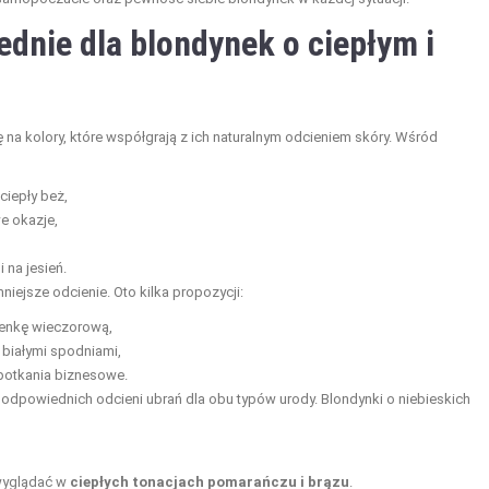
ednie dla blondynek o ciepłym i
a kolory, które współgrają z ich naturalnym odcieniem skóry. Wśród
 ciepły beż,
e okazje,
na jesień.
iejsze odcienie. Oto kilka propozycji:
ienkę wieczorową,
 białymi spodniami,
potkania biznesowe.
 odpowiednich odcieni ubrań dla obu typów urody. Blondynki o niebieskich
 wyglądać w
ciepłych tonacjach pomarańczu i brązu
.