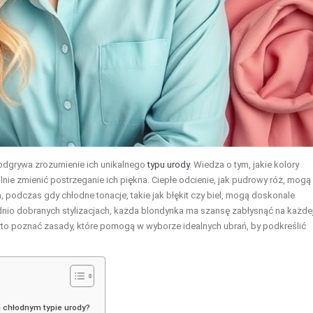
ę odgrywa zrozumienie ich unikalnego
typu urody
. Wiedza o tym, jakie kolory
alnie zmienić postrzeganie ich piękna. Ciepłe odcienie, jak pudrowy róż, mogą
 podczas gdy chłodne tonacje, takie jak błękit czy biel, mogą doskonale
nio dobranych stylizacjach, każda blondynka ma szansę zabłysnąć na każde
rto poznać zasady, które pomogą w wyborze idealnych ubrań, by podkreślić
i chłodnym typie urody?