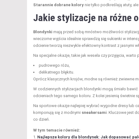
Starannie dobrane kolory
nie tylko podkreślają atuty, al
Jakie stylizacje na różne 
Blondynki
mają przed sobą mnóstwo możliwości stylizacji,
wieczorne wyjścia idealnie sprawdzą się sukienki w inten
odcienie tworzą niezwykle efektowny kontrast z jasnymi wło
Na specjalne okazje, takie jak wesela czy przyjęcia, warto
pudrowego różu,
delikatnego błękitu.
Oprócz klasycznych krojów, modne są również zwiewne mate
W codziennych stylizacjach blondynki mogą śmiało bawić
odcieniach tego samego koloru. Z kolei jesienią świetnie 
Na sportowe okazje najlepiej wybrać wygodne dresy lub 
komponują się z modnymi
sneakersami
. Kluczowe jest d
co dzień.
W tym temacie również:
Najlepsze kolory dla blondynek: Jak dopasować pal