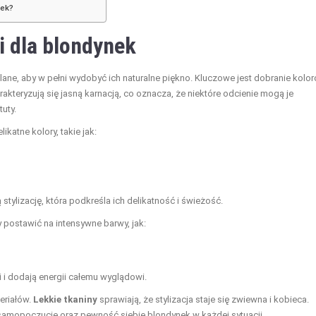
nek?
i dla blondynek
ane, aby w pełni wydobyć ich naturalne piękno. Kluczowe jest dobranie kolo
akteryzują się jasną karnacją, co oznacza, że niektóre odcienie mogą je
uty.
ikatne kolory, takie jak:
tylizację, która podkreśla ich delikatność i świeżość.
postawić na intensywne barwy, jak:
 i dodają energii całemu wyglądowi.
eriałów.
Lekkie tkaniny
sprawiają, że stylizacja staje się zwiewna i kobieca.
mopoczucie oraz pewność siebie blondynek w każdej sytuacji.