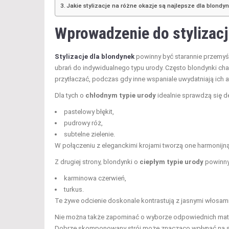
Jakie stylizacje na różne okazje są najlepsze dla blondy
Wprowadzenie do stylizacj
Stylizacje dla blondynek
powinny być starannie przemyśl
ubrań do indywidualnego typu urody. Często blondynki char
przytłaczać, podczas gdy inne wspaniale uwydatniają ich at
Dla tych o
chłodnym typie urody
idealnie sprawdzą się del
pastelowy błękit,
pudrowy róż,
subtelne zielenie.
W połączeniu z eleganckimi krojami tworzą one harmonijną s
Z drugiej strony, blondynki o
ciepłym typie urody
powinny 
karminowa czerwień,
turkus.
Te żywe odcienie doskonale kontrastują z jasnymi włosami
Nie można także zapominać o wyborze odpowiednich mat
Dobrze skomponowany strój może znacząco wpłynąć na sa