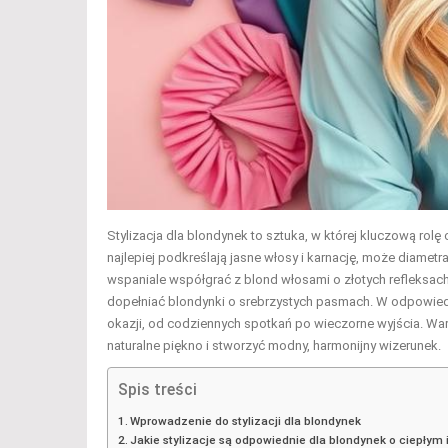
Stylizacja dla blondynek to sztuka, w której kluczową rol
najlepiej podkreślają jasne włosy i karnację, może diametr
wspaniale współgrać z blond włosami o złotych refleksach,
dopełniać blondynki o srebrzystych pasmach. W odpowied
okazji, od codziennych spotkań po wieczorne wyjścia. Wa
naturalne piękno i stworzyć modny, harmonijny wizerunek.
Spis treści
Wprowadzenie do stylizacji dla blondynek
Jakie stylizacje są odpowiednie dla blondynek o ciepłym 