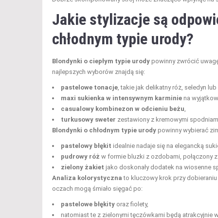
Jakie stylizacje są odpowi
chłodnym typie urody?
Blondynki o ciepłym typie urody
powinny zwrócić uwagę n
najlepszych wyborów znajdą się:
pastelowe tonacje
, takie jak delikatny róż, seledyn lub
maxi sukienka w intensywnym karminie
na wyjątkow
casualowy kombinezon w odcieniu beżu
,
turkusowy sweter
zestawiony z kremowymi spodniami 
Blondynki o chłodnym typie urody
powinny wybierać zimn
pastelowy błękit
idealnie nadaje się na elegancką suk
pudrowy róż
w formie bluzki z ozdobami, połączony z
zielony żakiet
jako doskonały dodatek na wiosenne s
Analiza kolorystyczna
to kluczowy krok przy dobieraniu
oczach mogą śmiało sięgać po:
pastelowe błękity
oraz fiolety,
natomiast te z zielonymi tęczówkami będą atrakcyjnie