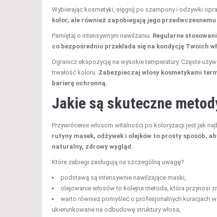
Wybierając kosmetyki, sięgnij po szampony i odżywki op
kolor, ale również zapobiegają jego przedwczesnemu 
Pamiętaj o intensywnym nawilżaniu.
Regularne stosowani
co bezpośrednio przekłada się na kondycję Twoich wło
Ogranicz ekspozycję na wysokie temperatury. Częste używ
trwałość koloru.
Zabezpieczaj włosy kosmetykami term
barierę ochronną.
Jakie są skuteczne metody
Przywrócenie włosom witalności po koloryzacji jest jak na
rutyny masek, odżywek i olejków to prosty sposób, ab
naturalny, zdrowy wygląd.
Które zabiegi zasługują na szczególną uwagę?
podstawą są intensywnie nawilżające maski,
olejowanie włosów to kolejna metoda, która przynosi zn
warto również pomyśleć o profesjonalnych kuracjach w s
ukierunkowane na odbudowę struktury włosa,