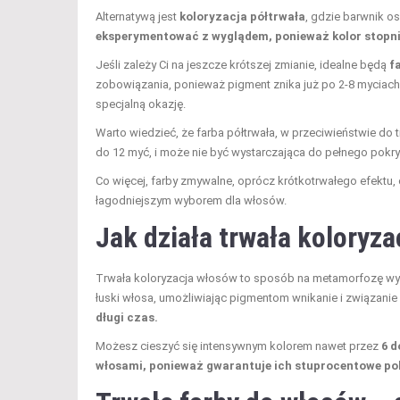
Alternatywą jest
koloryzacja półtrwała
, gdzie barwnik o
eksperymentować z wyglądem, ponieważ kolor stopnio
Jeśli zależy Ci na jeszcze krótszej zmianie, idealne będą
f
zobowiązania, ponieważ pigment znika już po 2-8 myciach
specjalną okazję.
Warto wiedzieć, że farba półtrwała, w przeciwieństwie do t
do 12 myć, i może nie być wystarczająca do pełnego pokr
Co więcej, farby zmywalne, oprócz krótkotrwałego efektu, 
łagodniejszym wyborem dla włosów.
Jak działa trwała koloryz
Trwała koloryzacja włosów to sposób na metamorfozę wygląd
łuski włosa, umożliwiając pigmentom wnikanie i związanie s
długi czas.
Możesz cieszyć się intensywnym kolorem nawet przez
6 d
włosami, ponieważ gwarantuje ich stuprocentowe po