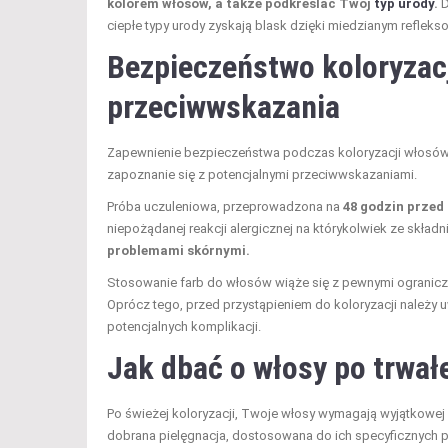
kolorem włosów, a także podkreślać Twój
typ urody
.
D
ciepłe typy urody zyskają blask dzięki miedzianym reflek
Bezpieczeństwo koloryzacj
przeciwwskazania
Zapewnienie bezpieczeństwa podczas koloryzacji włosów t
zapoznanie się z potencjalnymi przeciwwskazaniami.
Próba uczuleniowa, przeprowadzona na
48 godzin prze
niepożądanej reakcji alergicznej na którykolwiek ze składn
problemami skórnymi.
Stosowanie farb do włosów wiąże się z pewnymi ogranicz
Oprócz tego, przed przystąpieniem do koloryzacji należy 
potencjalnych komplikacji.
Jak dbać o włosy po trwałe
Po świeżej koloryzacji, Twoje włosy wymagają wyjątkowej 
dobrana pielęgnacja, dostosowana do ich specyficznych p