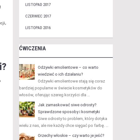
LISTOPAD 2017
ą
CZERWIEC 2017
ji,
LISTOPAD 2016
ĆWICZENIA
i?
Odżywki emolientowe – co warto
wiedzieć o ich działaniu?
o
Odżywki emolientowe stają się coraz
bardziej popularne w świecie kosmetyków do
włosów, oferując szereg korzyści dla …
Jak zamaskować siwe odrosty?
Sprawdzone sposoby i kosmetyki
Siwe odrosty to problem, który dotyka
wielu z nas, ale nie każdy chce sięgać po farbę. …
Orzechy włoskie – czy warto je jeść?