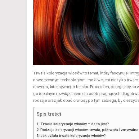
Trwała koloryzacja włosów to temat, który fascynuje i int
nowoczesnym technologiom, możliwe jest nie tylko trwałe z
nowego, intensywnego blasku. Proces ten, polegający na w
go idealnym rozwiązaniem dla osób pragnących długotrwałyc
rodzaje oraz jak dbać o włosy po tym zabiegu, by cieszyć
Spis treści
Trwała koloryzacja włosów – co to jest?
Rodzaje koloryzacji włosów: trwała, półtrwała i zmywalna
Jak działa trwała koloryzacja włosów?