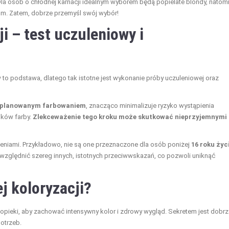
la osób o chłodnej karnacji idealnym wyborem będą popielate blondy, natom
som. Zatem, dobrze przemyśl swój wybór!
i – test uczuleniowy i
o podstawa, dlatego tak istotne jest wykonanie próby uczuleniowej oraz
d planowanym farbowaniem
, znacząco minimalizuje ryzyko wystąpienia
ików farby.
Zlekceważenie tego kroku może skutkować nieprzyjemnymi
eniami. Przykładowo, nie są one przeznaczone dla osób poniżej
16 roku życ
uwzględnić szereg innych, istotnych przeciwwskazań, co pozwoli uniknąć
j koloryzacji?
opieki, aby zachować intensywny kolor i zdrowy wygląd. Sekretem jest dobrz
otrzeb.