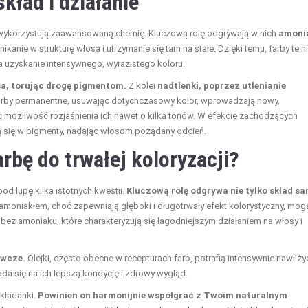
kład i działanie
, wykorzystują zaawansowaną chemię. Kluczową rolę odgrywają w nich
amoni
anie w strukturę włosa i utrzymanie się tam na stałe. Dzięki temu, farby te n
a uzyskanie intensywnego, wyrazistego koloru.
osa, torując drogę pigmentom.
Z kolei
nadtlenki, poprzez utlenianie
rby permanentne, usuwając dotychczasowy kolor, wprowadzają nowy,
c możliwość rozjaśnienia ich nawet o kilka tonów. W efekcie zachodzących
ą się w pigmenty, nadając włosom pożądany odcień.
rbę do trwałej koloryzacji?
od lupę kilka istotnych kwestii.
Kluczową rolę odgrywa nie tylko skład sa
amoniakiem, choć zapewniają głęboki i długotrwały efekt kolorystyczny, mog
 bez amoniaku, które charakteryzują się łagodniejszym działaniem na włosy i
ywcze.
Olejki, często obecne w recepturach farb, potrafią intensywnie nawilży
da się na ich lepszą kondycję i zdrowy wygląd.
układanki.
Powinien on harmonijnie współgrać z Twoim naturalnym