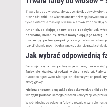
Trwałe farby do włosów – s
Trwałe farby do włosów, aby zapewnić długotrwały efekt
oraz
nadtlenki
– to właśnie one umożliwiają barwnikom wnik
tylko skutecznie maskują siwiznę, ale również pozwalają n
Amoniak, działając jak otwieracz, rozchyla łuski wł
naturalnej melaniny, trwale modyfikują jego barwę.
Fa
gwarantując perfekcyjne pokrycie siwych włosów i oferują
reakcji chemicznych, bezbarwne substancje przekształcaj
Jak wybrać odpowiednią fa
Decydując się na trwałą koloryzację włosów, trzeba wziąć p
farby, ale również jej rodzaj i wybrany odcień.
Farby z 
być nieco agresywne. Dlatego też, alternatywą są produkty
skórę głowy.
Nie bez znaczenia są także dodatkowe składniki odż
włosy już podczas samego procesu koloryzacji, co przekła
Wybór idealnego odcienia farby to równie ważny element 