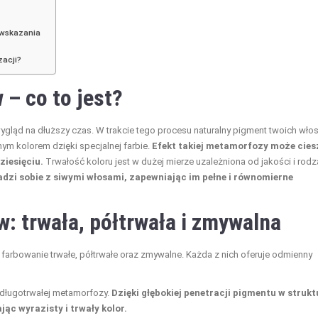
wwskazania
zacji?
 – co to jest?
ygląd na dłuższy czas. W trakcie tego procesu naturalny pigment twoich wł
ym kolorem dzięki specjalnej farbie.
Efekt takiej metamorfozy może cies
ziesięciu.
Trwałość koloru jest w dużej mierze uzależniona od jakości i rodz
adzi sobie z siwymi włosami, zapewniając im pełne i równomierne
w: trwała, półtrwała i zmywalna
arbowanie trwałe, półtrwałe oraz zmywalne. Każda z nich oferuje odmienny
ą długotrwałej metamorfozy.
Dzięki głębokiej penetracji pigmentu w strukt
jąc wyrazisty i trwały kolor.