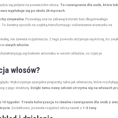
sadza się jedynie na powierzchni włosa.
To rozwiązanie dla osób, które lub
wo wypłukuje się po około 24 myciach.
arby zmywalne
. Pozwalają one na zabawę kolorem bez długotrwałego
. To świetny sposób na szybką transformację i odświeżenie wizerunku na
rwałej, nie zawiera rozjaśniacza. Z tego powodu utrzymuje się krócej, bo zwy
ycia
siwych włosów
.
charakteryzują się brakiem amoniaku w swoim składzie, co czyni je
acja włosów?
u. Wykorzystuje specjalne preparaty, takie jak utleniacze, które rozchylają
ię z jego strukturą.
Dzięki temu nowy odcień utrzyma się na włosach pr
o 10 tygodni
.
Trwała koloryzacja to idealne rozwiązanie dla osób z si
krycie.
Dodatkowo, pozwala rozjaśnić włosy nawet o
1-3 tony
.