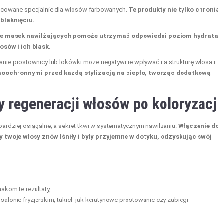
racowane specjalnie dla włosów farbowanych.
Te produkty nie tylko chroni
blaknięciu.
e masek nawilżających pomoże utrzymać odpowiedni poziom hydratac
sów i ich blask.
anie prostownicy lub lokówki może negatywnie wpływać na strukturę włosa i
oochronnymi przed każdą stylizacją na ciepło, tworząc dodatkową
 regeneracji włosów po koloryzacj
jbardziej osiągalne, a sekret tkwi w systematycznym nawilżaniu.
Włączenie d
y twoje włosy znów lśniły i były przyjemne w dotyku, odzyskując swój
akomite rezultaty,
alonie fryzjerskim, takich jak keratynowe prostowanie czy zabiegi