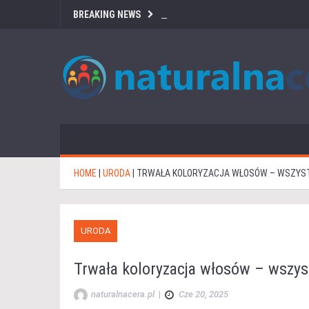
BREAKING NEWS
HOME
|
URODA
|
TRWAŁA KOLORYZACJA WŁOSÓW – WSZYST
URODA
Trwała koloryzacja włosów – wszys
naturalnacera.pl
|
Cze 20, 2025