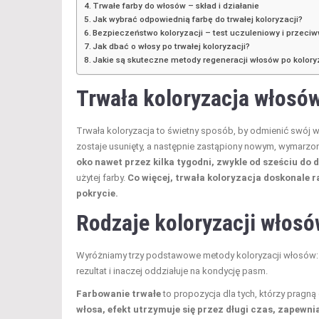
Trwałe farby do włosów – skład i działanie
Jak wybrać odpowiednią farbę do trwałej koloryzacji?
Bezpieczeństwo koloryzacji – test uczuleniowy i przeci
Jak dbać o włosy po trwałej koloryzacji?
Jakie są skuteczne metody regeneracji włosów po kolory
Trwała koloryzacja włosów
Trwała koloryzacja to świetny sposób, by odmienić swój w
zostaje usunięty, a następnie zastąpiony nowym, wymarzon
oko nawet przez kilka tygodni, zwykle od sześciu do d
użytej farby.
Co więcej, trwała koloryzacja doskonale r
pokrycie.
Rodzaje koloryzacji włosó
Wyróżniamy trzy podstawowe metody koloryzacji włosów: f
rezultat i inaczej oddziałuje na kondycję pasm.
Farbowanie trwałe
to propozycja dla tych, którzy pragn
włosa, efekt utrzymuje się przez długi czas, zapewnia