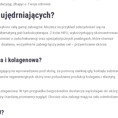
 decyzję, dbając o Twoje zdrowie.
 ujędrniających?
o wyboru całą gamę zabiegów. Możesz na przykład zdecydować się na
Alternatywą jest karboksyterapia. Z kolei HIFU, wykorzystujący skoncentrowa
mnieć o radiofrekwencji oraz specjalistycznych peelingach, które również
działaniu, wszystkie te zabiegi łączy jeden cel – przywrócenie skórze
a i kolagenowa?
ający na wprowadzaniu pod skórę, za pomocą cienkiej igły, koktajlu substan
cesów regeneracyjnych skóry oraz pobudzenie produkcji kolagenu i elastyny,
kolagenowa. W tym przypadku bezpośrednio dostarcza się kolagen do skóry,
szy i bardziej promienny wygląd. Chociaż oba zabiegi mają na celu odmłodzen
U?