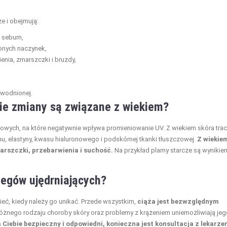
e i obejmują:
ą sebum,
zonych naczynek,
enia, zmarszczki i bruzdy,
dwodnionej.
kie zmiany są związane z wiekiem?
enowych, na które negatywnie wpływa promieniowanie UV. Z wiekiem skóra trac
, elastyny, kwasu hialuronowego i podskórnej tkanki tłuszczowej.
Z wiekie
marszczki, przebarwienia i suchość.
Na przykład plamy starcze są wynikie
iegów ujędrniających?
ieć, kiedy należy go unikać. Przede wszystkim,
ciąża jest bezwzględnym
 różnego rodzaju choroby skóry oraz problemy z krążeniem uniemożliwiają jeg
a Ciebie bezpieczny i odpowiedni, konieczna jest konsultacja z lekarz