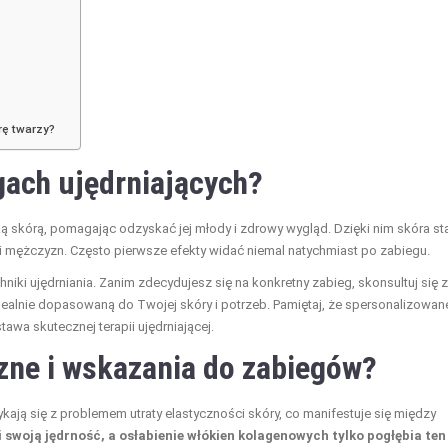
órę twarzy?
gach ujędrniających?
ką skórą, pomagając odzyskać jej młody i zdrowy wygląd. Dzięki nim skóra st
iet i mężczyzn. Często pierwsze efekty widać niemal natychmiast po zabiegu.
hniki ujędrniania. Zanim zdecydujesz się na konkretny zabieg, skonsultuj się z
alnie dopasowaną do Twojej skóry i potrzeb. Pamiętaj, że spersonalizowan
awa skutecznej terapii ujędrniającej.
zne i wskazania do zabiegów?
ają się z problemem utraty elastyczności skóry, co manifestuje się między
 swoją jędrność, a osłabienie włókien kolagenowych tylko pogłębia ten