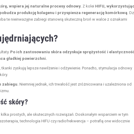
kórę, wspiera jej naturalne procesy odnowy.
Z kolei
HIFU, wykorzystują
 pobudza produkcję kolagenu i przyspiesza regenerację komórkową
. Dz
oba te nieinwazyjne zabiegi stanowią skuteczną broń w walce z oznakami
jędrniających?
ltaty.
Po ich zastosowaniu skóra odzyskuje sprężystość i elastyczność
ca gładkiej powierzchni.
tkanki zyskują lepsze nawilżenie i odżywienie. Ponadto, stymulacja odnowy
kóry.
m zabiegu.
Niemniej jednak, ich trwałość jest zróżnicowana i uzależniona od
nizmu.
ość skóry?
yć kilka prostych, ale skutecznych rozwiązań. Doskonałym wsparciem w tym
mezoterapia, technologia HIFU czy radiofrekwencja – potrafią one widocznie