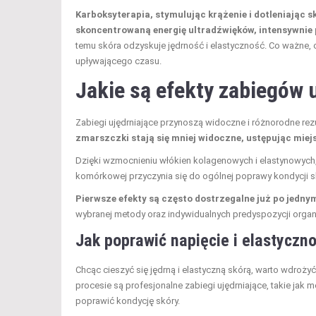
Karboksyterapia, stymulując krążenie i dotleniając s
skoncentrowaną energię ultradźwięków, intensywnie
temu skóra odzyskuje jędrność i elastyczność. Co ważne, 
upływającego czasu.
Jakie są
efekty zabiegów
u
Zabiegi ujędrniające przynoszą widoczne i różnorodne rezu
zmarszczki stają się mniej widoczne, ustępując miejs
Dzięki wzmocnieniu włókien kolagenowych i elastynowych, 
komórkowej przyczynia się do ogólnej poprawy kondycji s
Pierwsze efekty są często dostrzegalne już po jedny
wybranej metody oraz indywidualnych predyspozycji orga
Jak poprawić napięcie i elastyczn
Chcąc cieszyć się jędrną i elastyczną skórą, warto wdroż
procesie są profesjonalne zabiegi ujędrniające, takie jak 
poprawić kondycję skóry.