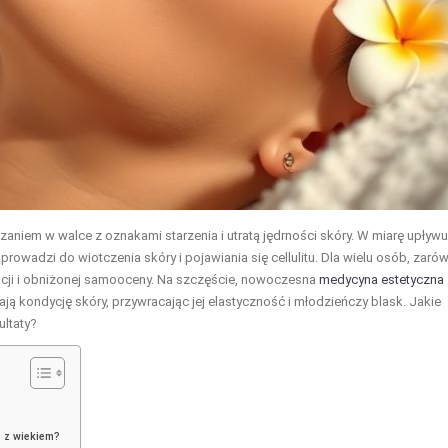
ązaniem w walce z oznakami starzenia i utratą jędrności skóry. W miarę upływu
prowadzi do wiotczenia skóry i pojawiania się cellulitu. Dla wielu osób, zaró
racji i obniżonej samooceny. Na szczęście, nowoczesna
medycyna estetyczna
ą kondycję skóry, przywracając jej elastyczność i młodzieńczy blask. Jakie
ultaty?
e z wiekiem?