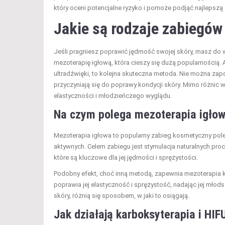
który oceni potencjalne ryzyko i pomoże podjąć najlepszą
Jakie są rodzaje zabiegów
Jeśli pragniesz poprawić jędrność swojej skóry, masz d
mezoterapię igłową, która cieszy się dużą popularnością. 
ultradźwięki, to kolejna skuteczna metoda. Nie można zapo
przyczyniają się do poprawy kondycji skóry. Mimo różnic w 
elastyczności i młodzieńczego wyglądu.
Na czym polega mezoterapia igłow
Mezoterapia igłowa to popularny zabieg kosmetyczny poleg
aktywnych. Celem zabiegu jest stymulacja naturalnych pro
które są kluczowe dla jej jędrności i sprężystości.
Podobny efekt, choć inną metodą, zapewnia mezoterapia 
poprawia jej elastyczność i sprężystość, nadając jej młod
skóry, różnią się sposobem, w jaki to osiągają.
Jak działają karboksyterapia i HIF