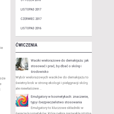
LISTOPAD 2017
CZERWIEC 2017
LISTOPAD 2016
ĆWICZENIA
ie
Waciki wielorazowe do demakijażu: jak
stosować i prać, by dbać o skórę i
środowisko
Wybór wielorazowych wacików do demakijażu to
może
świetny krok w stronę ekologii i pielęgnacji skóry,
e
ale niewłaściwe …
z
Emulgatory w kosmetykach: znaczenie,
typy i bezpieczeństwo stosowania
Emulgatory to kluczowe składniki w
świecie kosmetyków, które pełnią niezwykle istotną