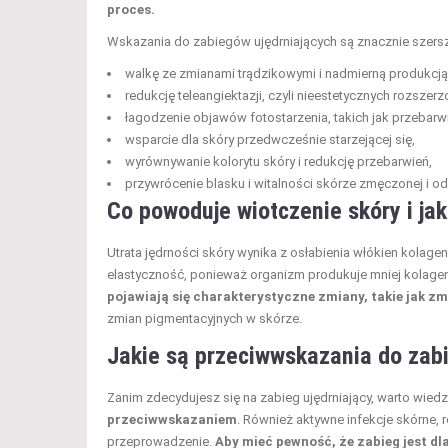
proces.
Wskazania do zabiegów ujędrniających są znacznie szersz
walkę ze zmianami trądzikowymi i nadmierną produkcj
redukcję teleangiektazji, czyli nieestetycznych rozszer
łagodzenie objawów fotostarzenia, takich jak przebarwi
wsparcie dla skóry przedwcześnie starzejącej się,
wyrównywanie kolorytu skóry i redukcję przebarwień,
przywrócenie blasku i witalności skórze zmęczonej i o
Co powoduje
wiotczenie skóry i ja
Utrata jędrności skóry wynika z osłabienia włókien kolag
elastyczność, ponieważ organizm produkuje mniej kolagenu
pojawiają się charakterystyczne zmiany, takie jak z
zmian pigmentacyjnych w skórze.
Jakie są przeciwwskazania do zab
Zanim zdecydujesz się na zabieg ujędrniający, warto wiedz
przeciwwskazaniem
. Również aktywne infekcje skórne,
przeprowadzenie.
Aby mieć pewność, że zabieg jest dl