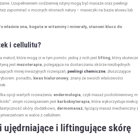
lżanie. Uzupełnieniem codziennej rutyny mogą być masaże oraz peelingi
 też zapominać o mocnych stronach natury – maseczki na bazie aloesu lub
o właśnie ona, bogata w witaminy i minerały, stanowi klucz do
k i cellulitu?
 metod, które mogą ci w tym pomóc. jedną z nich jest
lifting
, który skuteczn
atywą jest
mezoterapia
, polegająca na dostarczaniu skórze niezbędnych
ujących mniej inwazyjnych rozwiązań,
peelingi chemiczne
, złuszczające
wyborem. ponadto,
kwas hialuronowy
, znany ze swoich właściwości
zek.
ilka opcji wartych rozważenia.
endermologia
, czyli masaż podciśnieniowy, 
kórki”. innym rozwiązaniem jest
karboksyterapia
, która wykorzystuje iniekcj
 elastyczność skóry. dodatkowo,
dermomasaż
, łączący masaż mechaniczny 
ymierzeńcem w walce z cellulitem.
 ujędrniające i liftingujące skórę