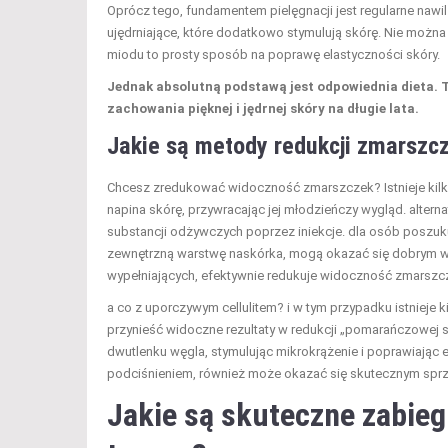
Oprócz tego, fundamentem pielęgnacji jest regularne nawi
ujędrniające, które dodatkowo stymulują skórę. Nie można
miodu to prosty sposób na poprawę elastyczności skóry.
Jednak absolutną podstawą jest odpowiednia dieta. T
zachowania pięknej i jędrnej skóry na długie lata.
Jakie są metody redukcji zmarszcze
Chcesz zredukować widoczność zmarszczek? Istnieje kilka
napina skórę, przywracając jej młodzieńczy wygląd. altern
substancji odżywczych poprzez iniekcje. dla osób poszuk
zewnętrzną warstwę naskórka, mogą okazać się dobrym 
wypełniających, efektywnie redukuje widoczność zmarszc
a co z uporczywym cellulitem? i w tym przypadku istnieje k
przynieść widoczne rezultaty w redukcji „pomarańczowej s
dwutlenku węgla, stymulując mikrokrążenie i poprawiając
podciśnieniem, również może okazać się skutecznym sprz
Jakie są skuteczne zabiegi