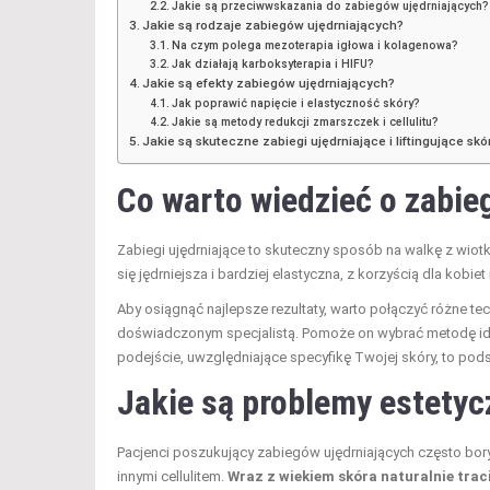
Jakie są przeciwwskazania do zabiegów ujędrniających?
Jakie są rodzaje zabiegów ujędrniających?
Na czym polega mezoterapia igłowa i kolagenowa?
Jak działają karboksyterapia i HIFU?
Jakie są efekty zabiegów ujędrniających?
Jak poprawić napięcie i elastyczność skóry?
Jakie są metody redukcji zmarszczek i cellulitu?
Jakie są skuteczne zabiegi ujędrniające i liftingujące sk
Co warto wiedzieć o zabie
Zabiegi ujędrniające to skuteczny sposób na walkę z wiot
się jędrniejsza i bardziej elastyczna, z korzyścią dla kob
Aby osiągnąć najlepsze rezultaty, warto połączyć różne tec
doświadczonym specjalistą. Pomoże on wybrać metodę ide
podejście, uwzględniające specyfikę Twojej skóry, to podst
Jakie są problemy estetyc
Pacjenci poszukujący zabiegów ujędrniających często boryk
innymi cellulitem.
Wraz z wiekiem skóra naturalnie traci