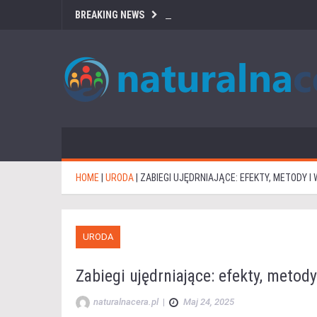
BREAKING NEWS
HOME
|
URODA
|
ZABIEGI UJĘDRNIAJĄCE: EFEKTY, METODY 
URODA
Zabiegi ujędrniające: efekty, metod
naturalnacera.pl
|
Maj 24, 2025