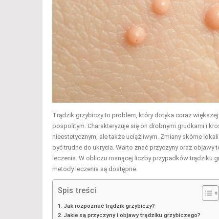
Trądzik grzybiczy to problem, który dotyka coraz większe
pospolitym. Charakteryzuje się on drobnymi grudkami i kr
nieestetycznym, ale także uciążliwym. Zmiany skórne lokali
być trudne do ukrycia. Warto znać przyczyny oraz objawy 
leczenia. W obliczu rosnącej liczby przypadków trądziku gr
metody leczenia są dostępne.
Spis treści
Jak rozpoznać trądzik grzybiczy?
Jakie są przyczyny i objawy trądziku grzybiczego?