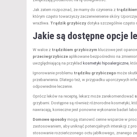
Jak zatem rozpoznać, że mamy do czynienia z
trądzikie
którym często towarzyszy zaczerwienienie skóry. Uporczyw
wrażliwa.
Trądzik grzybiczy
dotyka szczególnie często 
Jakie są dostępne opcje l
W walce z
trądzikiem grzybiczym
kluczowe jest opanow
przeciwgrzybicze
aplikowane bezpośrednio na zmienion
uwzględniającą na przykład
kosmetyki hipoalergiczne
, kt
Ignorowanie problemu
trądziku grzybiczego
może skutko
przebarwienia. Dlatego też, w przypadku uporczywych inf
odpowiednie leczenie.
Oprócz leków na receptę, lekarz może zarekomendować
s
grzybami. Dostępne są również różnorodne kosmetyki, któ
nawracają, konieczne jest ponowne wykonanie badań labora
Domowe sposoby
mogą stanowić cenne wsparcie w proces
zastosowaniem, aby uniknąć potencjalnych interakcji z pr
stosowanie rozcieńczonego octu jabłkowego, znanego ze s