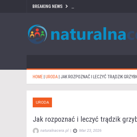
BREAKING NEWS
HOME
|
URODA
|
JAK ROZPOZNAĆ I LECZYĆ TRĄDZIK GRZYBI
URODA
Jak rozpoznać i leczyć trądzik grzy
naturalnacera.pl
|
Mar 23, 2026