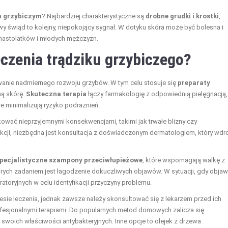
m grzybiczym
? Najbardziej charakterystyczne są
drobne grudki i krostki
,
y świąd to kolejny, niepokojący sygnał. W dotyku skóra może być bolesna i
nastolatków i młodych mężczyzn.
eczenia trądziku grzybiczego?
anie nadmiernego rozwoju grzybów. W tym celu stosuje się
preparaty
ą skórę.
Skuteczna terapia
łączy farmakologię z odpowiednią pielęgnacją,
óre minimalizują ryzyko podrażnień.
wać nieprzyjemnymi konsekwencjami, takimi jak trwałe blizny czy
ekcji, niezbędna jest konsultacja z doświadczonym dermatologiem, który wdr
pecjalistyczne szampony przeciwłupieżowe
, które wspomagają walkę z
rych zadaniem jest łagodzenie dokuczliwych objawów. W sytuacji, gdy objaw
toryjnych w celu identyfikacji przyczyny problemu.
ie leczenia, jednak zawsze należy skonsultować się z lekarzem przed ich
ofesjonalnymi terapiami. Do popularnych metod domowych zalicza się
woich właściwości antybakteryjnych. Inne opcje to olejek z drzewa