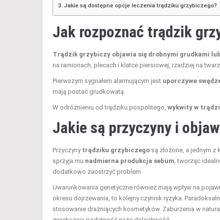
Jakie są dostępne opcje leczenia trądziku grzybiczego?
Jak rozpoznać trądzik grz
Trądzik grzybiczy objawia się drobnymi grudkami lub
na ramionach, plecach i klatce piersiowej, rzadziej na twarz
Pierwszym sygnałem alarmującym jest
uporczywe swędz
mają postać grudkowatą.
W odróżnieniu od trądziku pospolitego,
wykwity w trądz
Jakie są przyczyny i obja
Przyczyny
trądziku grzybiczego
są złożone, a jednym z
sprzyja mu
nadmierna produkcja sebum
, tworząc ideal
dodatkowo zaostrzyć problem.
Uwarunkowania genetyczne również mają wpływ na pojawi
okresu dojrzewania, to kolejny czynnik ryzyka. Paradoksal
stosowanie drażniących kosmetyków. Zaburzenia w natural
zwiększają podatność na tę dolegliwość.