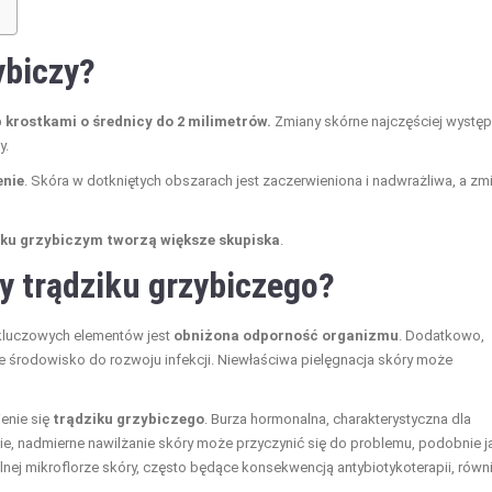
ybiczy?
 krostkami o średnicy do 2 milimetrów.
Zmiany skórne najczęściej występ
y.
enie
. Skóra w dotkniętych obszarach jest zaczerwieniona i nadwrażliwa, a zm
iku grzybiczym tworzą większe skupiska
.
wy trądziku grzybiczego?
 kluczowych elementów jest
obniżona odporność organizmu
. Dodatkowo,
ne środowisko do rozwoju infekcji. Niewłaściwa pielęgnacja skóry może
enie się
trądziku grzybiczego
. Burza hormonalna, charakterystyczna dla
nie, nadmierne nawilżanie skóry może przyczynić się do problemu, podobnie j
nej mikroflorze skóry, często będące konsekwencją antybiotykoterapii, równ