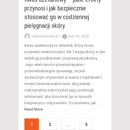
przynosi i jak bezpiecznie
stosować go w codziennej
pielęgnacji skóry
naturalnacera.pl
|
Kwi 26, 2026
Kwas azelainowy to składnik, który może
przynieść wiele korzyści dla Twojej skóry, w tym
redukcję przebarwień i poprawę jej tekstury.
Jego właściwości przeciwzapalne i
przeciwbakteryjne sprawiają, że jest
skutecznym wsparciem w walce z trądzikiem i
innymi niedoskonałościami. Aby jednak
maksymalnie wykorzystać jego potencjał,
istotne jest, aby stosować go w sposób
bezpieczny i odpowiedni. Zrozumienie, jak…
Read More
1
2
…
5