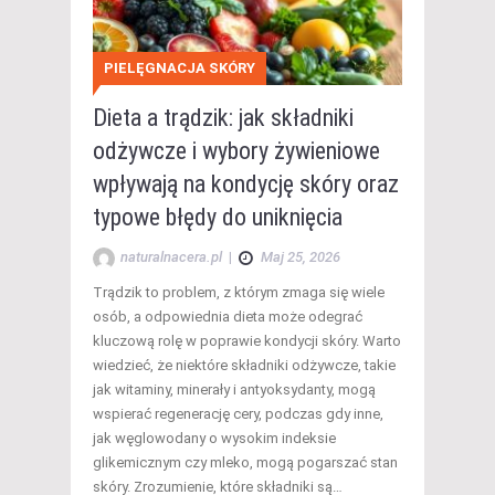
PIELĘGNACJA SKÓRY
Dieta a trądzik: jak składniki
odżywcze i wybory żywieniowe
wpływają na kondycję skóry oraz
typowe błędy do uniknięcia
naturalnacera.pl
|
Maj 25, 2026
Trądzik to problem, z którym zmaga się wiele
osób, a odpowiednia dieta może odegrać
kluczową rolę w poprawie kondycji skóry. Warto
wiedzieć, że niektóre składniki odżywcze, takie
jak witaminy, minerały i antyoksydanty, mogą
wspierać regenerację cery, podczas gdy inne,
jak węglowodany o wysokim indeksie
glikemicznym czy mleko, mogą pogarszać stan
skóry. Zrozumienie, które składniki są…