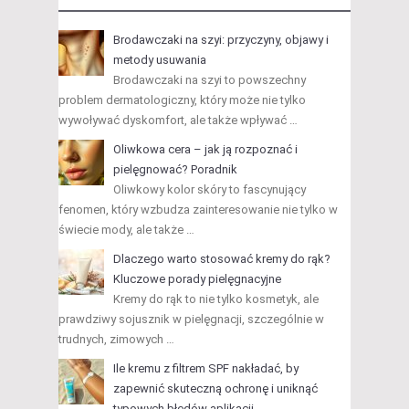
Brodawczaki na szyi: przyczyny, objawy i
metody usuwania
Brodawczaki na szyi to powszechny
problem dermatologiczny, który może nie tylko
wywoływać dyskomfort, ale także wpływać …
Oliwkowa cera – jak ją rozpoznać i
pielęgnować? Poradnik
Oliwkowy kolor skóry to fascynujący
fenomen, który wzbudza zainteresowanie nie tylko w
świecie mody, ale także …
Dlaczego warto stosować kremy do rąk?
Kluczowe porady pielęgnacyjne
Kremy do rąk to nie tylko kosmetyk, ale
prawdziwy sojusznik w pielęgnacji, szczególnie w
trudnych, zimowych …
Ile kremu z filtrem SPF nakładać, by
zapewnić skuteczną ochronę i uniknąć
typowych błędów aplikacji