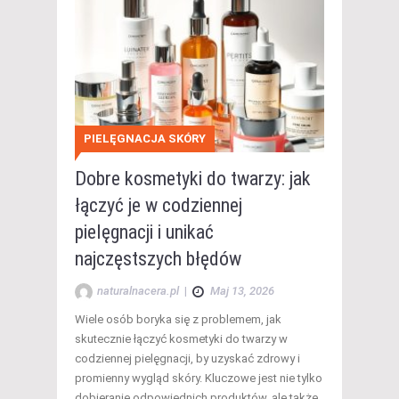
PIELĘGNACJA SKÓRY
Dobre kosmetyki do twarzy: jak
łączyć je w codziennej
pielęgnacji i unikać
najczęstszych błędów
naturalnacera.pl
|
Maj 13, 2026
Wiele osób boryka się z problemem, jak
skutecznie łączyć kosmetyki do twarzy w
codziennej pielęgnacji, by uzyskać zdrowy i
promienny wygląd skóry. Kluczowe jest nie tylko
dobieranie odpowiednich produktów, ale także