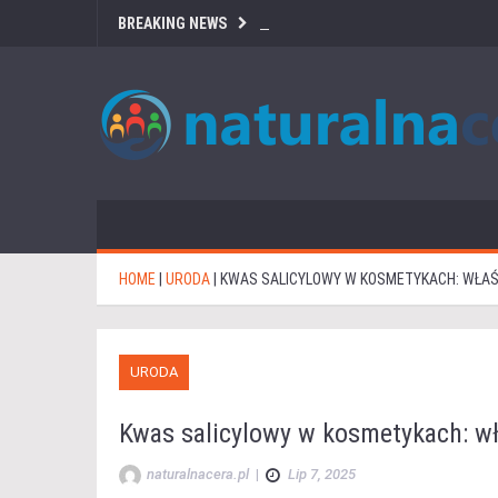
BREAKING NEWS
HOME
|
URODA
|
KWAS SALICYLOWY W KOSMETYKACH: WŁAŚC
URODA
Kwas salicylowy w kosmetykach: wł
naturalnacera.pl
|
Lip 7, 2025