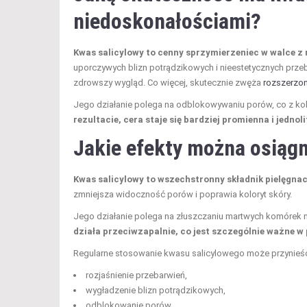
niedoskonałościami?
Kwas salicylowy to cenny sprzymierzeniec w walce z 
uporczywych blizn potrądzikowych i nieestetycznych przeba
zdrowszy wygląd. Co więcej, skutecznie zwęża
rozszerzon
Jego działanie polega na odblokowywaniu porów, co z ko
rezultacie, cera staje się bardziej promienna i jednol
Jakie efekty można osiągn
Kwas salicylowy to wszechstronny składnik pielęgnacyj
zmniejsza widoczność porów i poprawia koloryt skóry.
Jego działanie polega na złuszczaniu martwych komórek
działa przeciwzapalnie, co jest szczególnie ważne w 
Regularne stosowanie kwasu salicylowego może przynieść
rozjaśnienie przebarwień,
wygładzenie blizn potrądzikowych,
odblokowanie porów,