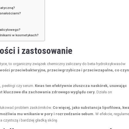
ematyczną?
konałościami?
salicylowego?
adnikami w kosmetykach?
ości i zastosowanie
yce, to organiczny związek chemiczny zaliczany do beta-hydroksykwasów
wości przeciwbakteryjne, przeciwgrzybicze i przeciwzapalne, co czyn
, peelingi czy serum.
Kwas ten efektywnie złuszcza naskórek, usuwając
est kluczowe dla zachowania zdrowego wyglądu cery.
Działa on
dukować problem zaskórników.
Co więcej, jako substancja lipofilowa, kw
umożliwia mu wnikanie w pory i rozrzedzanie sebum.
W efekcie, regularn
 czystszą i bardziej gładką skórę.