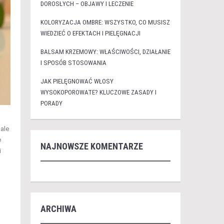
DOROSŁYCH – OBJAWY I LECZENIE
KOLORYZACJA OMBRE: WSZYSTKO, CO MUSISZ
WIEDZIEĆ O EFEKTACH I PIELĘGNACJI
BALSAM KRZEMOWY: WŁAŚCIWOŚCI, DZIAŁANIE
I SPOSÓB STOSOWANIA
JAK PIELĘGNOWAĆ WŁOSY
WYSOKOPOROWATE? KLUCZOWE ZASADY I
PORADY
ale
e
NAJNOWSZE KOMENTARZE
i
ARCHIWA