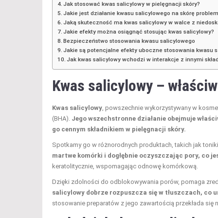
Jak stosować kwas salicylowy w pielęgnacji skóry?
Jakie jest działanie kwasu salicylowego na skórę probl
Jaką skuteczność ma kwas salicylowy w walce z niedos
Jakie efekty można osiągnąć stosując kwas salicylowy?
Bezpieczeństwo stosowania kwasu salicylowego
Jakie są potencjalne efekty uboczne stosowania kwasu 
Jak kwas salicylowy wchodzi w interakcje z innymi skł
Kwas salicylowy – właściw
Kwas salicylowy
, powszechnie wykorzystywany w kosmet
(BHA).
Jego wszechstronne działanie obejmuje właści
go cennym składnikiem w pielęgnacji skóry.
Spotkamy go w różnorodnych produktach, takich jak toniki
martwe komórki i dogłębnie oczyszczając pory, co j
keratolitycznie, wspomagając odnowę komórkową.
Dzięki zdolności do odblokowywania porów, pomaga zre
salicylowy dobrze rozpuszcza się w tłuszczach, co 
stosowanie preparatów z jego zawartością przekłada się na