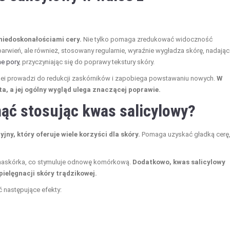
niedoskonałościami cery.
Nie tylko pomaga zredukować widoczność
rwień, ale również, stosowany regularnie, wyraźnie wygładza skórę, nadając 
e pory
, przyczyniając się do poprawy tekstury skóry.
lei prowadzi do redukcji zaskórników i zapobiega powstawaniu nowych.
W
ita, a jej ogólny wygląd ulega znaczącej poprawie.
ąć stosując kwas salicylowy?
ny, który oferuje wiele korzyści dla skóry.
Pomaga uzyskać gładką cerę
 naskórka, co stymuluje odnowę komórkową.
Dodatkowo, kwas salicylowy
pielęgnacji skóry trądzikowej.
 następujące efekty: