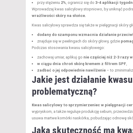
przy stężeniu
2%
, ogranicz się do
3-4 aplikacji tygod
Wprowadzaj kwas salicylowy stopniowo, by uniknąć podr
wrażliwości skóry na słońce.
Kwas salicylowy sprawdza się także w pielęgnacji skóry g
dodany do szamponu wzmacnia działanie przeciwłu
znajduje się w peelingach do skóry głowy, gdzie
pomag
Podczas stosowania kwasu salicylowego:
zachowaj umiar, aplikuj go
nie częściej niż 2-3 razy 
w ciągu dnia chroń skórę kremem z filtrem SPF
,
zadbać o jej odpowiednie nawilżenie
– to zminimaliz
Jakie jest działanie kwas
problematyczną?
Kwas salicylowy to sprzymierzeniec w pielęgnacji ce
wypryskom, a także reguluje produkcję sebum, przeciwdzi
usuwa martwe komórki naskórka, pobudzając odnowę skóry
Jaką skuteczność ma kwas