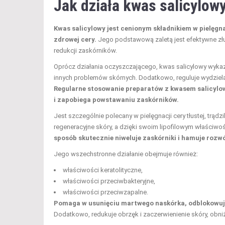
Jak działa kwas salicylow
Kwas salicylowy jest cenionym składnikiem w pielęgna
zdrowej cery.
Jego podstawową zaletą jest efektywne zł
redukcji zaskórników.
Oprócz działania oczyszczającego, kwas salicylowy wykaz
innych problemów skórnych. Dodatkowo, reguluje wydziela
Regularne stosowanie preparatów z kwasem salicylo
i zapobiega powstawaniu zaskórników.
Jest szczególnie polecany w pielęgnacji cery tłustej, trą
regeneracyjne skóry, a dzięki swoim lipofilowym właściwoś
sposób skutecznie niweluje zaskórniki i hamuje rozw
Jego wszechstronne działanie obejmuje również:
właściwości keratolityczne,
właściwości przeciwbakteryjne,
właściwości przeciwzapalne.
Pomaga w usunięciu martwego naskórka, odblokowując
Dodatkowo, redukuje obrzęk i zaczerwienienie skóry, obni