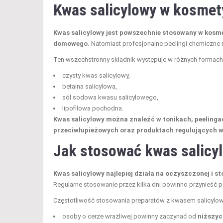
Kwas salicylowy w kosmety
Kwas salicylowy jest powszechnie stosowany w kosm
domowego.
Natomiast profesjonalne peelingi chemiczne
Ten wszechstronny składnik występuje w różnych formach, 
czysty kwas salicylowy,
betaina salicylowa,
sól sodowa kwasu salicylowego,
lipofilowa pochodna.
Kwas salicylowy można znaleźć w tonikach, peeling
przeciwłupieżowych oraz produktach regulujących w
Jak stosować
kwas salicy
Kwas salicylowy najlepiej działa na oczyszczonej i
Regularne stosowanie przez kilka dni powinno przynieść p
Częstotliwość stosowania preparatów z kwasem salicylowy
osoby o cerze wrażliwej powinny zaczynać od
niższyc