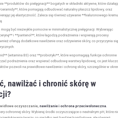
nie **produktów do pielęgnacji** bogatych w składniki aktywne, które działaj
*ceramidy**, które pomagają odbudować naturalny płaszcz lipidowy, oraz
ierając jej elastyczność. Zaleca się również używanie **hialuronowego kremu
ą.
i, mogą być niezwykle pomocne w minimalistycznej pielęgnacji. Wybierając
rynę** i **pantenol**, które łagodzą podrażnienia i wspierają procesy
również oferują dodatkowe nawilżenie oraz odżywienie skóry, co przyczynia si
rycznych.
id** (witamina B3) oraz **probiotyki**, które wspomagają funkcje ochronne
aniczać podrażnienia oraz wspierać odbudowę warstwy lipidowej, co jest kluc
uktów pozwoli na prawidłowe nawilżenie i ochronę skóry, szczególnie w okre
, nawilżać i chronić skórę w
cji?
rawidłowe oczyszczanie,
nawilżanie i ochrona przeciwsłoneczna
.
ery ochronnej skóry. Wybieraj środki oczyszczające o neutralnym pH, które ni
rzepłukiwania twarzy, co nie tylko jest bardziej komfortowe, ale również