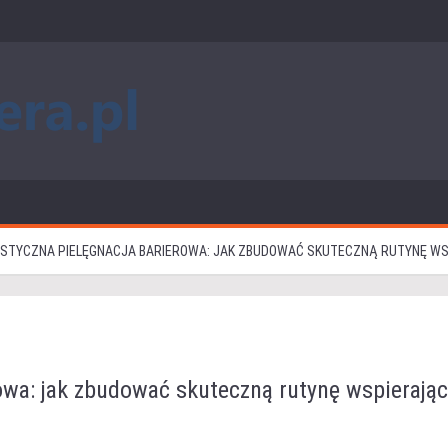
ISTYCZNA PIELĘGNACJA BARIEROWA: JAK ZBUDOWAĆ SKUTECZNĄ RUTYNĘ W
owa: jak zbudować skuteczną rutynę wspierają