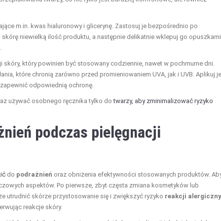
ające m.in. kwas hialuronowy i glicerynę. Zastosuj je bezpośrednio po
skórę niewielką ilość produktu, a następnie delikatnie wklepuj go opuszkami
.
i skóry, który powinien być stosowany codziennie, nawet w pochmurne dni.
łania, które chronią zarówno przed promieniowaniem UVA, jak i UVB. Aplikuj j
y zapewnić odpowiednią ochronę.
oraz używać osobnego ręcznika tylko do
twarzy, aby zminimalizować ryzyko
żnień podczas pielęgnacji
ić
do
podrażnień
oraz obniżenia efektywności stosowanych produktów. Ab
uczowych aspektów. Po pierwsze, zbyt częsta zmiana kosmetyków lub
 utrudnić skórze przystosowanie się i zwiększyć ryzyko
reakcji alergiczn
rwując reakcje skóry.