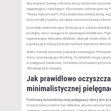
Aby wspierać barierę ochronną skóry, istotne jest stosowa
regenerująco i nawilżająco. Kluczowymi substancjami są *
**kwas hialuronowy**, który skutecznie nawilża skórę, wsp
który nie tylko nawilża, ale także wzmacnia barierę ochronn
Kosmetyki wielofunkcyjne, które łączą w sobie te składnik
produkty, zwróć uwagę na te zawierające dodatkowo **glice
regeneracyjne. Naturalne składniki, takie jak masło shea, 
poprawy jej kondycji podczas trudnych warunków atmosfe
Warto również stosować preparaty zawierające **niacynam
skóry i poprawiają jej mikroflorę. Te składniki mogą ogr
w pielęgnacji barierowej. Codzienne stosowanie tych prod
chłodniejszych miesięcy.
Jak prawidłowo oczyszczać
minimalistycznej pielęgna
Podstawą minimalistycznej pielęgnacji skóry jest p
Oczyszczanie powinno być delikatne, aby nie naruszyć bari
zawierają agresywnych substancji. Używaj letniej wody do p