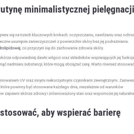
tynę minimalistycznej pielęgnacj
opiera się na trzech kluczowych krokach: oczyszczaniu, nawilżaniu oraz ochron
eczne usunięcie zanieczyszczeń z powierzchni skóry bez jej podrażniania.
drolipidowej
, co przyczyni się do zachowania zdrowia skóry.
 skórze odpowiedniej dawki wilgoci oraz składników wspierających jej funkcj
knąć nadmiaru substancji, które mogą obciążać cerę. Warto również stosować
eniowaniem UV oraz innymi niekorzystnymi czynnikami zewnętrznymi. Zainwes
ne, które powinny być stosowane każdego dnia, niezależnie od warunków
ów zapewni skórze zdrowy i zrównoważony stan oraz wspomoże jej naturaln
 stosować, aby wspierać barierę