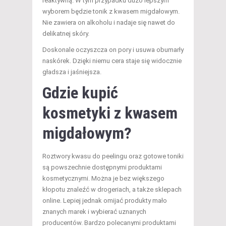
reaktywną. W tym przypadku dużo lepszym
wyborem będzie tonik z kwasem migdałowym.
Nie zawiera on alkoholu i nadaje się nawet do
delikatnej skóry.
Doskonale oczyszcza on pory i usuwa obumarły
naskórek. Dzięki niemu cera staje się widocznie
gładsza i jaśniejsza.
Gdzie kupić
kosmetyki z kwasem
migdałowym?
Roztwory kwasu do peelingu oraz gotowe toniki
są powszechnie dostępnymi produktami
kosmetycznymi. Można je bez większego
kłopotu znaleźć w drogeriach, a także sklepach
online. Lepiej jednak omijać produkty mało
znanych marek i wybierać uznanych
producentów. Bardzo polecanymi produktami