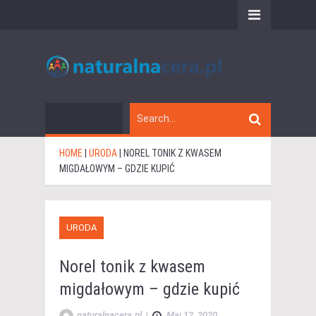
HOME
|
URODA
|
NOREL TONIK Z KWASEM
MIGDAŁOWYM – GDZIE KUPIĆ
URODA
Norel tonik z kwasem
migdałowym – gdzie kupić
naturalnacera.pl
|
Maj 12, 2020