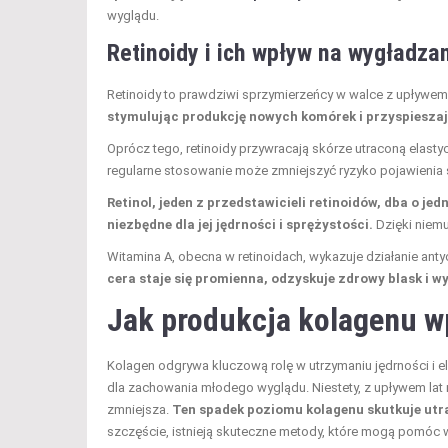
wyglądu.
Retinoidy i ich wpływ na
wygładzan
Retinoidy to prawdziwi sprzymierzeńcy w walce z upływe
stymulując produkcję nowych komórek i przyspieszaj
Oprócz tego, retinoidy przywracają skórze utraconą elasty
regularne stosowanie może zmniejszyć ryzyko pojawieni
Retinol, jeden z przedstawicieli retinoidów, dba o jed
niezbędne dla jej jędrności i sprężystości.
Dzięki niem
Witamina A, obecna w retinoidach, wykazuje działanie an
cera staje się promienna, odzyskuje zdrowy blask i w
Jak produkcja kolagenu w
Kolagen odgrywa kluczową rolę w utrzymaniu jędrności i el
dla zachowania młodego wyglądu. Niestety, z upływem lat
zmniejsza.
Ten spadek poziomu kolagenu skutkuje utra
szczęście, istnieją skuteczne metody, które mogą pomóc w