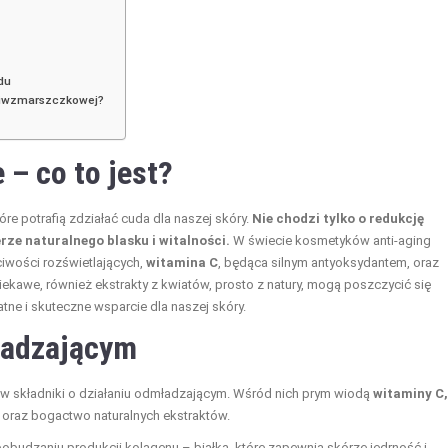
du
eciwzmarszczkowej?
– co to jest?
re potrafią zdziałać cuda dla naszej skóry.
Nie chodzi tylko o redukcję
ze naturalnego blasku i witalności.
W świecie kosmetyków anti-aging
ciwości rozświetlających,
witamina C
, będąca silnym antyoksydantem, oraz
kawe, również ekstrakty z kwiatów, prosto z natury, mogą poszczycić się
ne i skuteczne wsparcie dla naszej skóry.
mładzającym
h w składniki o działaniu odmładzającym. Wśród nich prym wiodą
witaminy C, 
oraz bogactwo naturalnych ekstraktów.
pobudzaniu produkcji kolagenu – białka, które zapewnia skórze jędrność i