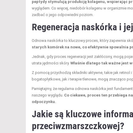
peptydy stymulują produkcję kolagenu, wspierając pr
wyglądem. Co więcej, niedobór kolagenu w organizmie mo
zadbać o jego odpowiedni poziom.
Regeneracja naskórka i je
Odnowa naskórka to kluczowy proces, który zapewnia skór
starych komórek na nowe, co efektywnie spowalnia pr
Jednak, gdy proces regeneracji jest zakłócony, mogą pojaw
utrata jędrności skóry.
Właśnie dlatego tak ważne jest 
Z pomocą przychodzą składniki aktywne, takie jak retin
bogatopłytkowe, jak i terapie tlenowe, mogą znacząco pop
Pamiętajmy, że regularna odnowa naskórka jest fundamental
naszego wyglądu.
Co ciekawe, proces ten przebiega n
odpoczynku.
Jakie są kluczowe informa
przeciwzmarszczkowej?