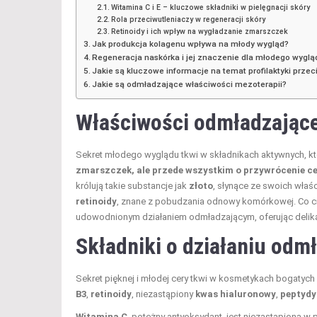
Witamina C i E – kluczowe składniki w pielęgnacji skóry
Rola przeciwutleniaczy w regeneracji skóry
Retinoidy i ich wpływ na wygładzanie zmarszczek
Jak produkcja kolagenu wpływa na młody wygląd?
Regeneracja naskórka i jej znaczenie dla młodego wyglą
Jakie są kluczowe informacje na temat profilaktyki prz
Jakie są odmładzające właściwości mezoterapii?
Właściwości odmładzające 
Sekret młodego wyglądu tkwi w składnikach aktywnych, któ
zmarszczek, ale przede wszystkim o przywrócenie cer
królują takie substancje jak
złoto
, słynące ze swoich właś
retinoidy
, znane z pobudzania odnowy komórkowej. Co cie
udowodnionym działaniem odmładzającym, oferując delikat
Składniki o działaniu od
Sekret pięknej i młodej cery tkwi w kosmetykach bogatyc
B3
,
retinoidy
, niezastąpiony
kwas hialuronowy
,
peptydy
Witamina C
, potężny antyoksydant, jest niezastąpiona w 