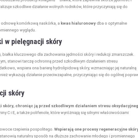
ralizuje szkodliwe działanie wolnych rodników, które przyczyniają się do
ją odnowę komórkową naskórka, a
kwas hialuronowy
dba o optymalne
romiennego wyglądu.
i w pielęgnacji skóry
 białka kluczowego dla zachowania jędrności skóry i redukcji zmarszczek.
ym, stanowi tarczę ochronną przed szkodliwym działaniem stresu
datkowo, wspiera ona barierę hydrolipidową skóry, wzmacniając jej naturalną
również wykazują działanie przeciwzapalne, przyczyniając się do ogólnej popra
ji skóry
 skóry, chroniąc ją przed szkodliwym działaniem stresu oksydacyjneg
y C i E, a także polifenole, które wyróżniają się silnymi właściwościami
 owoce rzepienia pospolitego.
Wspierają one procesy regeneracyjne skóry
 stanowią naturalny sposób na dłuższe zachowanie młodego i promiennego