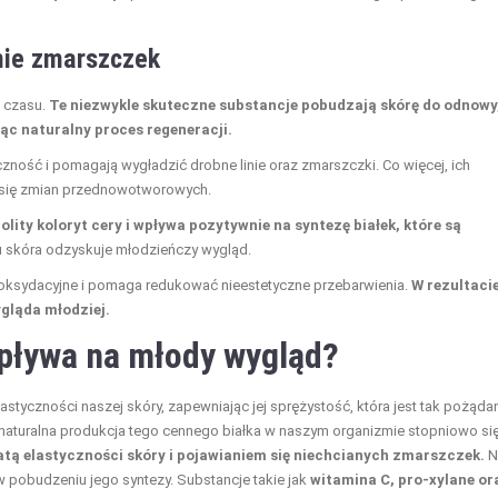
ie zmarszczek
m czasu.
Te niezwykle skuteczne substancje pobudzają skórę do odnowy
ąc naturalny proces regeneracji.
czność i pomagają wygładzić drobne linie oraz zmarszczki. Co więcej, ich
a się zmian przednowotworowych.
nolity koloryt cery i wpływa pozytywnie na syntezę białek, które są
u skóra odzyskuje młodzieńczy wygląd.
tyoksydacyjne i pomaga redukować nieestetyczne przebarwienia.
W rezultacie
ygląda młodziej.
pływa na młody wygląd?
astyczności naszej skóry, zapewniając jej sprężystość, która jest tak pożąda
 naturalna produkcja tego cennego białka w naszym organizmie stopniowo si
tą elastyczności skóry i pojawianiem się niechcianych zmarszczek.
N
 pobudzeniu jego syntezy. Substancje takie jak
witamina C, pro-xylane or