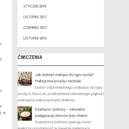
STYCZEŃ 2018
LISTOPAD 2017
CZERWIEC 2017
LISTOPAD 2016
e
ĆWICZENIA
ób
Jak dobrać makijaż do typu urody?
Praktyczne porady i techniki
Dobór odpowiedniego makijażu do typu
ów
urody to klucz do podkreślenia naturalnego piękna i
uniknięcia niekorzystnych efektów. …
e
Szampon ziołowy – naturalna
, a
pielęgnacja włosów bez chemii
Szampony ziołowe zyskują coraz
większą popularność w świecie pielęgnacji