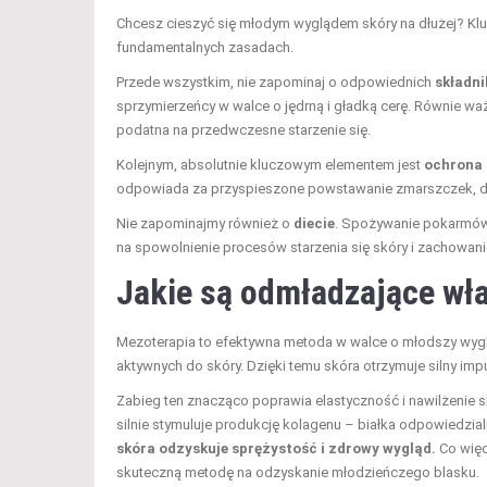
Chcesz cieszyć się młodym wyglądem skóry na dłużej? Kluc
fundamentalnych zasadach.
Przede wszystkim, nie zapominaj o odpowiednich
składn
sprzymierzeńcy w walce o jędrną i gładką cerę. Równie wa
podatna na przedwczesne starzenie się.
Kolejnym, absolutnie kluczowym elementem jest
ochrona 
odpowiada za przyspieszone powstawanie zmarszczek, 
Nie zapominajmy również o
diecie
. Spożywanie pokarmów 
na spowolnienie procesów starzenia się skóry i zachowanie
Jakie są odmładzające wł
Mezoterapia to efektywna metoda w walce o młodszy wyg
aktywnych do skóry. Dzięki temu skóra otrzymuje silny im
Zabieg ten znacząco poprawia elastyczność i nawilżenie 
silnie stymuluje produkcję kolagenu – białka odpowiedzia
skóra odzyskuje sprężystość i zdrowy wygląd.
Co więc
skuteczną metodę na odzyskanie młodzieńczego blasku.