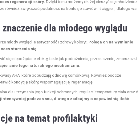
oces regeneracji skóry.
Dzięki temu możemy dłużej cieszyć się młodzieńc
że również zwiększać podatność na kontuzje stawów i ścięgien, dlatego war
j znaczenie dla młodego wyglądu
ze młody wygląd, elastyczność i zdrowy koloryt.
Polega on na wymianie
oces starzenia się.
ić się niepożądane efekty, takie jak podrażnienia, przesuszenie, zmarszczki
wspieranie tego naturalnego mechanizmu.
ol i kwasy AHA, które pobudzają odnowę komórkową. Również osocze
rawić kondycję skóry, wspomagając jej regenerację.
na dla utrzymania jego funkcji ochronnych, regulacji temperatury ciała oraz d
ajintensywniej podczas snu, dlatego zadbajmy o odpowiednią ilość
cje na temat profilaktyki