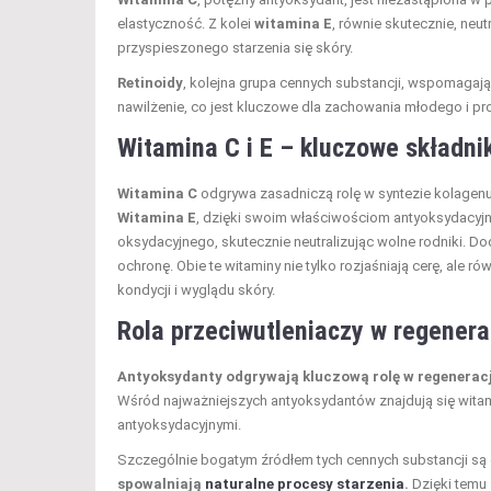
elastyczność. Z kolei
witamina E
, równie skutecznie, neut
przyspieszonego starzenia się skóry.
Retinoidy
, kolejna grupa cennych substancji, wspomaga
nawilżenie, co jest kluczowe dla zachowania młodego i p
Witamina C i E – kluczowe składnik
Witamina C
odgrywa zasadniczą rolę w syntezie kolagenu,
Witamina E
, dzięki swoim właściwościom antyoksydacyjn
oksydacyjnego, skutecznie neutralizując wolne rodniki. Do
ochronę. Obie te witaminy nie tylko rozjaśniają cerę, ale 
kondycji i wyglądu skóry.
Rola przeciwutleniaczy w regenerac
Antyoksydanty odgrywają kluczową rolę w regeneracji
Wśród najważniejszych antyoksydantów znajdują się witamin
antyoksydacyjnymi.
Szczególnie bogatym źródłem tych cennych substancji są
spowalniają
naturalne procesy starzenia
.
Dzięki temu