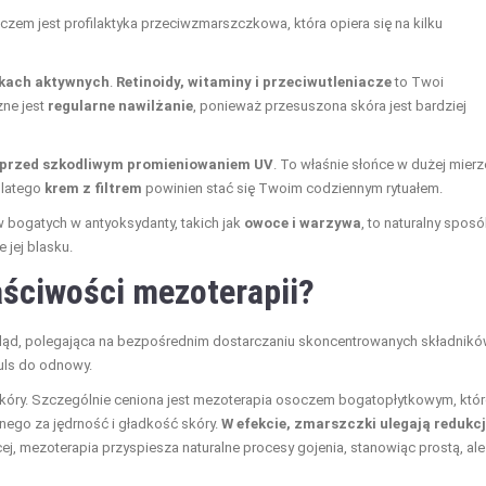
zem jest profilaktyka przeciwzmarszczkowa, która opiera się na kilku
ikach aktywnych
.
Retinoidy, witaminy i przeciwutleniacze
to Twoi
żne jest
regularne nawilżanie
, ponieważ przesuszona skóra jest bardziej
przed szkodliwym promieniowaniem UV
. To właśnie słońce w dużej mierz
dlatego
krem z filtrem
powinien stać się Twoim codziennym rytuałem.
bogatych w antyoksydanty, takich jak
owoce i warzywa
, to naturalny spos
 jej blasku.
aściwości mezoterapii?
ląd, polegająca na bezpośrednim dostarczaniu skoncentrowanych składnik
puls do odnowy.
skóry. Szczególnie ceniona jest mezoterapia osoczem bogatopłytkowym, któr
lnego za jędrność i gładkość skóry.
W efekcie, zmarszczki ulegają redukcji
ej, mezoterapia przyspiesza naturalne procesy gojenia, stanowiąc prostą, ale