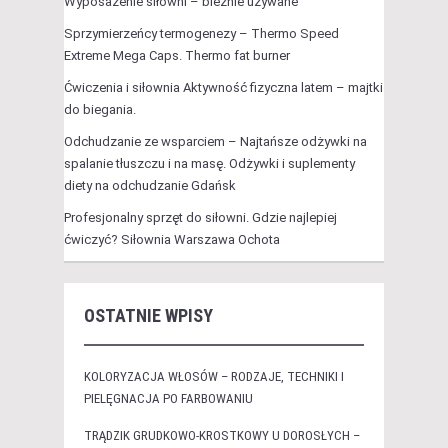
Wyposażenie siłowni – bieżnie używane
Sprzymierzeńcy termogenezy – Thermo Speed
Extreme Mega Caps. Thermo fat burner
Ćwiczenia i siłownia Aktywność fizyczna latem – majtki
do biegania.
Odchudzanie ze wsparciem – Najtańsze odżywki na
spalanie tłuszczu i na masę. Odżywki i suplementy
diety na odchudzanie Gdańsk
Profesjonalny sprzęt do siłowni. Gdzie najlepiej
ćwiczyć? Siłownia Warszawa Ochota
OSTATNIE WPISY
KOLORYZACJA WŁOSÓW – RODZAJE, TECHNIKI I
PIELĘGNACJA PO FARBOWANIU
TRĄDZIK GRUDKOWO-KROSTKOWY U DOROSŁYCH –