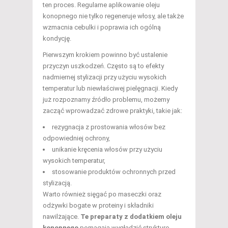
ten proces. Regularne aplikowanie oleju
konopnego nie tylko regeneruje włosy, ale także
wzmacnia cebulki i poprawia ich ogólną
kondycję.
Pierwszym krokiem powinno być ustalenie
przyczyn uszkodzeń. Często są to efekty
nadmiernej stylizacji przy użyciu wysokich
temperatur lub niewłaściwej pielęgnacji. Kiedy
już rozpoznamy źródło problemu, możemy
zacząć wprowadzać zdrowe praktyki, takie jak:
rezygnacja z prostowania włosów bez
odpowiedniej ochrony,
unikanie kręcenia włosów przy użyciu
wysokich temperatur,
stosowanie produktów ochronnych przed
stylizacją.
Warto również sięgać po maseczki oraz
odżywki bogate w proteiny i składniki
nawilżające.
Te preparaty z dodatkiem oleju
konopnego
pomagają wygładzić strukturę