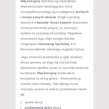
Olej konopny
wyróżnia się niezwykłymi
właściwościami nawilżającymi, które
szczególnie przydają się w pielęgnacji
suchych
i zniszczonych włosów
. Dzięki wysokiej
zawartości
kwasów tłuszczowych
skutecznie
chroni przed utratą wilgoci, co znacząco
wpływa na poprawę ich kondycji. Regularne
stosowanie tego oleju sprzyja również
osiągnięciu
równowagi lipidowej
, a to
kluczowy element zdrowego wyglądu fryzury.
Jego zdolność przenikania w głąb struktury
włosa sprawia, że stają się one bardziej
elastyczne i gładkie, przez co są mniej narażone
na łamanie.
Olej konopny
działa także
korzystnie na skórę głowy – intensywnie ją
nawilża oraz odżywia. Taki zabieg może
znacząco pomóc w walce z problemami takimi
jak:
suche włosy,
podrażnienia skóry
głowy,