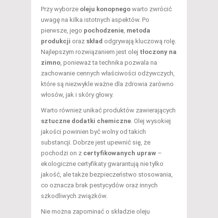
Przy wyborze
oleju konopnego
warto zwrócić
uwagę na kilka istotnych aspektów. Po
pierwsze, jego
pochodzenie
,
metoda
produkcji
oraz
skład
odgrywają kluczową rolę.
Najlepszym rozwiązaniem jest olej
tłoczony na
zimno
, ponieważ ta technika pozwala na
zachowanie cennych właściwości odżywczych,
które są niezwykle ważne dla zdrowia zarówno
włosów, jak i skóry głowy.
Warto również unikać produktów zawierających
sztuczne dodatki chemiczne
. Olej wysokiej
jakości powinien być wolny od takich
substancji. Dobrze jest upewnić się, że
pochodzi on z
certyfikowanych upraw
–
ekologiczne certyfikaty gwarantują nie tylko
jakość, ale także bezpieczeństwo stosowania,
co oznacza brak pestycydów oraz innych
szkodliwych związków.
Nie można zapominać o składzie oleju