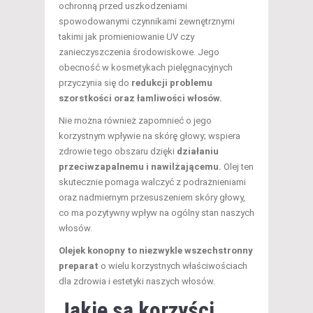
ochronną przed uszkodzeniami
spowodowanymi czynnikami zewnętrznymi
takimi jak promieniowanie UV czy
zanieczyszczenia środowiskowe. Jego
obecność w kosmetykach pielęgnacyjnych
przyczynia się do
redukcji problemu
szorstkości oraz łamliwości włosów.
Nie można również zapomnieć o jego
korzystnym wpływie na skórę głowy; wspiera
zdrowie tego obszaru dzięki
działaniu
przeciwzapalnemu i nawilżającemu.
Olej ten
skutecznie pomaga walczyć z podrażnieniami
oraz nadmiernym przesuszeniem skóry głowy,
co ma pozytywny wpływ na ogólny stan naszych
włosów.
Olejek konopny to niezwykle wszechstronny
preparat
o wielu korzystnych właściwościach
dla zdrowia i estetyki naszych włosów.
Jakie są korzyści