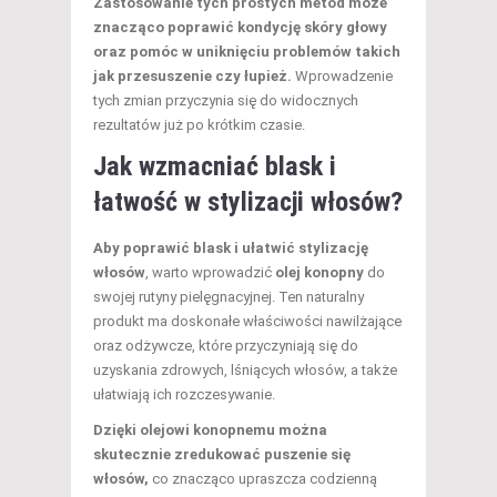
Zastosowanie tych prostych metod może
znacząco poprawić kondycję skóry głowy
oraz pomóc w uniknięciu problemów takich
jak przesuszenie czy łupież.
Wprowadzenie
tych zmian przyczynia się do widocznych
rezultatów już po krótkim czasie.
Jak wzmacniać blask i
łatwość w stylizacji włosów?
Aby poprawić blask i ułatwić stylizację
włosów
, warto wprowadzić
olej konopny
do
swojej rutyny pielęgnacyjnej. Ten naturalny
produkt ma doskonałe właściwości nawilżające
oraz odżywcze, które przyczyniają się do
uzyskania zdrowych, lśniących włosów, a także
ułatwiają ich rozczesywanie.
Dzięki olejowi konopnemu można
skutecznie zredukować puszenie się
włosów,
co znacząco upraszcza codzienną