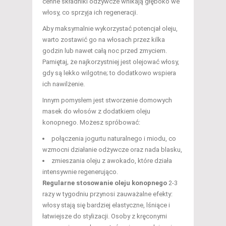
cenne składniki odżywcze wnikają głęboko we
włosy, co sprzyja ich regeneracji.
Aby maksymalnie wykorzystać potencjał oleju,
warto zostawić go na włosach przez kilka
godzin lub nawet całą noc przed zmyciem.
Pamiętaj, że najkorzystniej jest olejować włosy,
gdy są lekko wilgotne; to dodatkowo wspiera
ich nawilżenie.
Innym pomysłem jest stworzenie domowych
masek do włosów z dodatkiem oleju
konopnego. Możesz spróbować:
połączenia jogurtu naturalnego i miodu, co
wzmocni działanie odżywcze oraz nada blasku,
zmieszania oleju z awokado, które działa
intensywnie regenerująco.
Regularne stosowanie oleju konopnego
2-3
razy w tygodniu przynosi zauważalne efekty:
włosy stają się bardziej elastyczne, lśniące i
łatwiejsze do stylizacji. Osoby z kręconymi