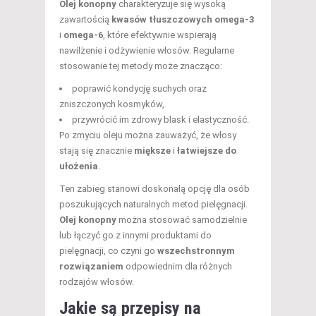
Olej konopny
charakteryzuje się wysoką
zawartością
kwasów tłuszczowych omega-3
i
omega-6
, które efektywnie wspierają
nawilżenie i odżywienie włosów. Regularne
stosowanie tej metody może znacząco:
poprawić kondycję suchych oraz
zniszczonych kosmyków,
przywrócić im zdrowy blask i elastyczność.
Po zmyciu oleju można zauważyć, że włosy
stają się znacznie
miększe
i
łatwiejsze do
ułożenia
.
Ten zabieg stanowi doskonałą opcję dla osób
poszukujących naturalnych metod pielęgnacji.
Olej konopny
można stosować samodzielnie
lub łączyć go z innymi produktami do
pielęgnacji, co czyni go
wszechstronnym
rozwiązaniem
odpowiednim dla różnych
rodzajów włosów.
Jakie są przepisy na