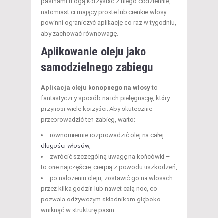
pasmami mogą korzystać z niego codziennie,
natomiast ci mający proste lub cienkie włosy
powinni ograniczyć aplikację do raz w tygodniu,
aby zachować równowagę.
Aplikowanie oleju jako
samodzielnego zabiegu
Aplikacja oleju konopnego na włosy
to
fantastyczny sposób na ich pielęgnację, który
przynosi wiele korzyści. Aby skutecznie
przeprowadzić ten zabieg, warto:
równomiernie rozprowadzić olej na całej
długości włosów
,
zwrócić szczególną uwagę na końcówki –
to one najczęściej cierpią z powodu uszkodzeń,
po nałożeniu oleju, zostawić go na włosach
przez kilka godzin lub nawet całą noc, co
pozwala odżywczym składnikom głęboko
wniknąć w strukturę pasm.