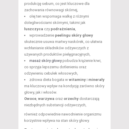
produkcję sebum, co jest kluczowe dla
zachowania równowagi skórnej,
olej ten wspomaga walkę z różnymi
dolegliwościami skórnymi, takimi jak
łuszczyca
czy
podrażnienia
,
wprowadzenie
peelingu skóry głowy
skutecznie usuwa martwy naskórek, co ułatwia
wchłanianie składników odżywczych z
używanych produktów pielęgnacyjnych,
masaż skóry głowy
pobudza krążenie krwi,
co sprzyja lepszemu dotlenieniu oraz
odżywieniu cebulek włosowych,
zdrowa dieta bogata w
witaminy
i
minerały
ma kluczowy wpływ na kondycję zarówno skóry
głowy, jak i włosów.
Owoce
,
warzywa
oraz
orzechy
dostarczają
niezbędnych substancji odżywczych,
również odpowiednie nawodnienie organizmu
korzystnie wpływa na stan skóry głowy.