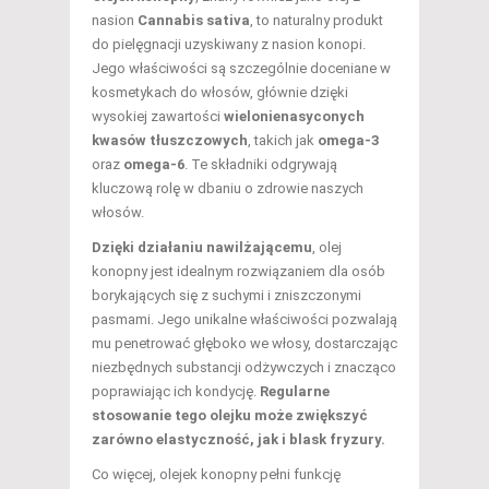
nasion
Cannabis sativa
, to naturalny produkt
do pielęgnacji uzyskiwany z nasion konopi.
Jego właściwości są szczególnie doceniane w
kosmetykach do włosów, głównie dzięki
wysokiej zawartości
wielonienasyconych
kwasów tłuszczowych
, takich jak
omega-3
oraz
omega-6
. Te składniki odgrywają
kluczową rolę w dbaniu o zdrowie naszych
włosów.
Dzięki działaniu nawilżającemu
, olej
konopny jest idealnym rozwiązaniem dla osób
borykających się z suchymi i zniszczonymi
pasmami. Jego unikalne właściwości pozwalają
mu penetrować głęboko we włosy, dostarczając
niezbędnych substancji odżywczych i znacząco
poprawiając ich kondycję.
Regularne
stosowanie tego olejku może zwiększyć
zarówno elastyczność, jak i blask fryzury.
Co więcej, olejek konopny pełni funkcję