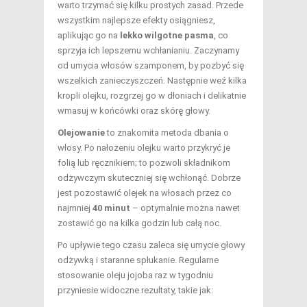
warto trzymać się kilku prostych zasad. Przede
wszystkim najlepsze efekty osiągniesz,
aplikując go na
lekko wilgotne pasma
, co
sprzyja ich lepszemu wchłanianiu. Zaczynamy
od umycia włosów szamponem, by pozbyć się
wszelkich zanieczyszczeń. Następnie weź kilka
kropli olejku, rozgrzej go w dłoniach i delikatnie
wmasuj w końcówki oraz skórę głowy.
Olejowanie
to znakomita metoda dbania o
włosy. Po nałożeniu olejku warto przykryć je
folią lub ręcznikiem; to pozwoli składnikom
odżywczym skuteczniej się wchłonąć. Dobrze
jest pozostawić olejek na włosach przez co
najmniej
40 minut
– optymalnie można nawet
zostawić go na kilka godzin lub całą noc.
Po upływie tego czasu zaleca się umycie głowy
odżywką i staranne spłukanie. Regularne
stosowanie oleju jojoba raz w tygodniu
przyniesie widoczne rezultaty, takie jak: