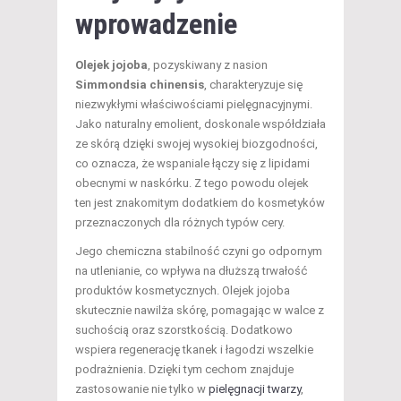
wprowadzenie
Olejek jojoba
, pozyskiwany z nasion
Simmondsia chinensis
, charakteryzuje się
niezwykłymi właściwościami pielęgnacyjnymi.
Jako naturalny emolient, doskonale współdziała
ze skórą dzięki swojej wysokiej biozgodności,
co oznacza, że wspaniale łączy się z lipidami
obecnymi w naskórku. Z tego powodu olejek
ten jest znakomitym dodatkiem do kosmetyków
przeznaczonych dla różnych typów cery.
Jego chemiczna stabilność czyni go odpornym
na utlenianie, co wpływa na dłuższą trwałość
produktów kosmetycznych. Olejek jojoba
skutecznie nawilża skórę, pomagając w walce z
suchością oraz szorstkością. Dodatkowo
wspiera regenerację tkanek i łagodzi wszelkie
podrażnienia. Dzięki tym cechom znajduje
zastosowanie nie tylko w
pielęgnacji twarzy
,