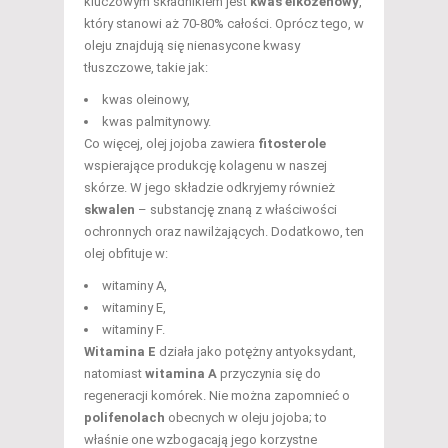
kluczowym składnikiem jest
kwas eikozenowy
,
który stanowi aż 70-80% całości. Oprócz tego, w
oleju znajdują się nienasycone kwasy
tłuszczowe, takie jak:
kwas oleinowy,
kwas palmitynowy.
Co więcej, olej jojoba zawiera
fitosterole
wspierające produkcję kolagenu w naszej
skórze. W jego składzie odkryjemy również
skwalen
– substancję znaną z właściwości
ochronnych oraz nawilżających. Dodatkowo, ten
olej obfituje w:
witaminy A,
witaminy E,
witaminy F.
Witamina E
działa jako potężny antyoksydant,
natomiast
witamina A
przyczynia się do
regeneracji komórek. Nie można zapomnieć o
polifenolach
obecnych w oleju jojoba; to
właśnie one wzbogacają jego korzystne