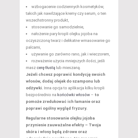
wzbogacenie codziennych kosmetyków,
takich jak nawilżające kremy czy serum, o ten
wszechstronny produkt,
stosowanie go samodzielnie,
nałożenie pary kropli olejku jojoba na
oczyszczoną twarz i delikatne wmasowanie go
palcami,
używanie go zarówno rano, jak i wieczorem,
rozważenie użycia mniejszych ilości, jeśli
masz
cerę tłustą
lub mieszaną.
Jeżeli chcesz poprawić kondycję swoich
włosów, dodaj olejek do szamponu lub
odżywki.
Inna opcja to aplikacja kilku kropli
bezpośrednio na
końcówki włosów
–
to
pomoże zredukować ich łamanie oraz
poprawi ogólny wygląd fryzury.
Regularne stosowanie olejku jojoba
przyniesie zauważalne efekty – Twoja
skóra i włosy będą zdrowe oraz