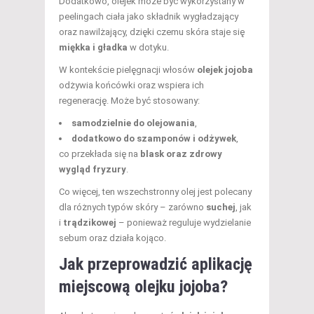
Dodatkowo, olejek może być wykorzystany w
peelingach ciała jako składnik wygładzający
oraz nawilżający, dzięki czemu skóra staje się
miękka i gładka
w dotyku.
W kontekście pielęgnacji włosów
olejek jojoba
odżywia końcówki oraz wspiera ich
regenerację. Może być stosowany:
samodzielnie do olejowania
,
dodatkowo do szamponów i odżywek
,
co przekłada się na
blask oraz zdrowy
wygląd fryzury
.
Co więcej, ten wszechstronny olej jest polecany
dla różnych typów skóry – zarówno
suchej
, jak
i
trądzikowej
– ponieważ reguluje wydzielanie
sebum oraz działa kojąco.
Jak przeprowadzić aplikację
miejscową olejku jojoba?