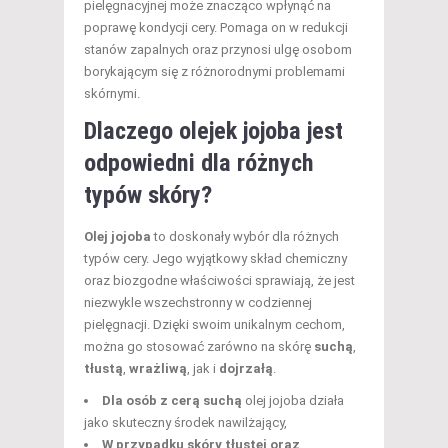
pielęgnacyjnej może znacząco wpłynąć na
poprawę kondycji cery. Pomaga on w redukcji
stanów zapalnych oraz przynosi ulgę osobom
borykającym się z różnorodnymi problemami
skórnymi.
Dlaczego olejek jojoba jest
odpowiedni dla różnych
typów skóry?
Olej jojoba
to doskonały wybór dla różnych
typów cery. Jego wyjątkowy skład chemiczny
oraz biozgodne właściwości sprawiają, że jest
niezwykle wszechstronny w codziennej
pielęgnacji. Dzięki swoim unikalnym cechom,
można go stosować zarówno na skórę
suchą
,
tłustą
,
wrażliwą
, jak i
dojrzałą
.
Dla osób z cerą suchą
olej jojoba działa
jako skuteczny środek nawilżający,
W przypadku skóry tłustej oraz