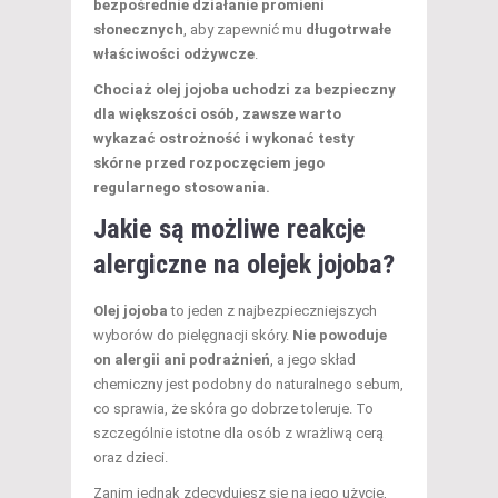
bezpośrednie działanie promieni
słonecznych
, aby zapewnić mu
długotrwałe
właściwości odżywcze
.
Chociaż olej jojoba uchodzi za bezpieczny
dla większości osób, zawsze warto
wykazać ostrożność i wykonać testy
skórne przed rozpoczęciem jego
regularnego stosowania.
Jakie są możliwe reakcje
alergiczne na olejek jojoba?
Olej jojoba
to jeden z najbezpieczniejszych
wyborów do pielęgnacji skóry.
Nie powoduje
on alergii ani podrażnień
, a jego skład
chemiczny jest podobny do naturalnego sebum,
co sprawia, że skóra go dobrze toleruje. To
szczególnie istotne dla osób z wrażliwą cerą
oraz dzieci.
Zanim jednak zdecydujesz się na jego użycie,