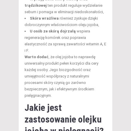
trądzikowej
ten produkt reguluje wydzielanie
sebum i pomaga w eliminacji niedoskonałości,
Skóra wrażliwa
również zyskuje dzięki
dobroczynnym właściwościom oleju jojoba,
U osób ze skórą dojrzałą
wspiera
regenerację komórek oraz poprawia
elastyczność za sprawą zawartości witamin A, E
i F.
Warto dodać
, że olej jojoba to naprawdę
uniwersalny produkt pełen korzyści dla cery
każdej osoby. Jego biozgodność oraz
umiejętność współpracy z naturalnymi
procesami skóry czynią go zarówno
bezpiecznym, jak i efektywnym środkiem
pielęgnacyjnym.
Jakie jest
zastosowanie olejku
jojoba w pielęgnacji?