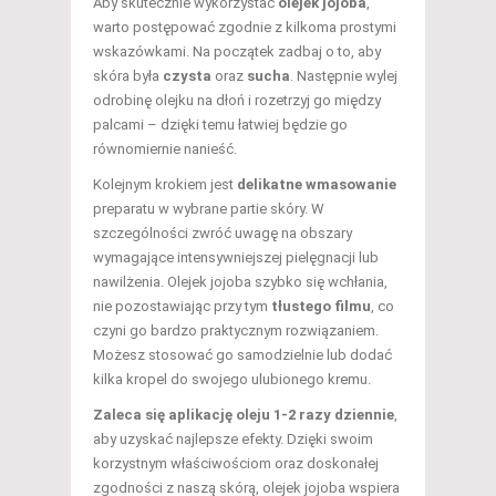
Aby skutecznie wykorzystać
olejek jojoba
,
warto postępować zgodnie z kilkoma prostymi
wskazówkami. Na początek zadbaj o to, aby
skóra była
czysta
oraz
sucha
. Następnie wylej
odrobinę olejku na dłoń i rozetrzyj go między
palcami – dzięki temu łatwiej będzie go
równomiernie nanieść.
Kolejnym krokiem jest
delikatne wmasowanie
preparatu w wybrane partie skóry. W
szczególności zwróć uwagę na obszary
wymagające intensywniejszej pielęgnacji lub
nawilżenia. Olejek jojoba szybko się wchłania,
nie pozostawiając przy tym
tłustego filmu
, co
czyni go bardzo praktycznym rozwiązaniem.
Możesz stosować go samodzielnie lub dodać
kilka kropel do swojego ulubionego kremu.
Zaleca się aplikację oleju 1-2 razy dziennie
,
aby uzyskać najlepsze efekty. Dzięki swoim
korzystnym właściwościom oraz doskonałej
zgodności z naszą skórą, olejek jojoba wspiera