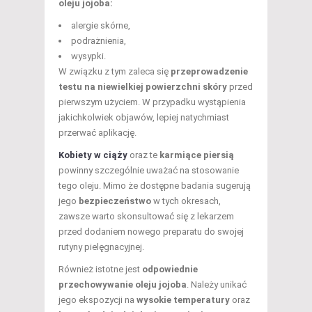
oleju jojoba:
alergie skórne,
podrażnienia,
wysypki.
W związku z tym zaleca się
przeprowadzenie
testu na niewielkiej powierzchni skóry
przed
pierwszym użyciem. W przypadku wystąpienia
jakichkolwiek objawów, lepiej natychmiast
przerwać aplikację.
Kobiety w ciąży
oraz te
karmiące piersią
powinny szczególnie uważać na stosowanie
tego oleju. Mimo że dostępne badania sugerują
jego
bezpieczeństwo
w tych okresach,
zawsze warto skonsultować się z lekarzem
przed dodaniem nowego preparatu do swojej
rutyny pielęgnacyjnej.
Również istotne jest
odpowiednie
przechowywanie oleju jojoba
. Należy unikać
jego ekspozycji na
wysokie temperatury
oraz