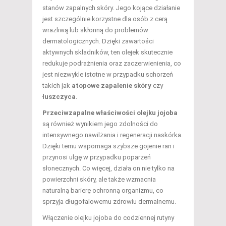
stanów zapalnych skóry. Jego kojące działanie
jest szczególnie korzystne dla osób z cerą
wrażliwą lub skłonną do problemów
dermatologicznych. Dzięki zawartości
aktywnych składników, ten olejek skutecznie
redukuje podrażnienia oraz zaczerwienienia, co
jest niezwykle istotne w przypadku schorzeń
takich jak
atopowe zapalenie skóry
czy
łuszczyca
.
Przeciwzapalne właściwości olejku jojoba
są również wynikiem jego zdolności do
intensywnego nawilżania i regeneracji naskórka.
Dzięki temu wspomaga szybsze gojenie ran i
przynosi ulgę w przypadku poparzeń
słonecznych. Co więcej, działa on nie tylko na
powierzchni skóry, ale także wzmacnia
naturalną barierę ochronną organizmu, co
sprzyja długofalowemu zdrowiu dermalnemu.
Włączenie olejku jojoba do codziennej rutyny