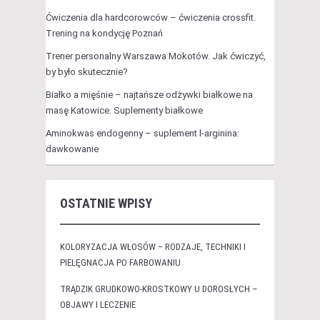
Ćwiczenia dla hardcorowców – ćwiczenia crossfit.
Trening na kondycję Poznań
Trener personalny Warszawa Mokotów. Jak ćwiczyć,
by było skutecznie?
Białko a mięśnie – najtańsze odżywki białkowe na
masę Katowice. Suplementy białkowe
Aminokwas endogenny – suplement l-arginina:
dawkowanie
OSTATNIE WPISY
KOLORYZACJA WŁOSÓW – RODZAJE, TECHNIKI I
PIELĘGNACJA PO FARBOWANIU
TRĄDZIK GRUDKOWO-KROSTKOWY U DOROSŁYCH –
OBJAWY I LECZENIE