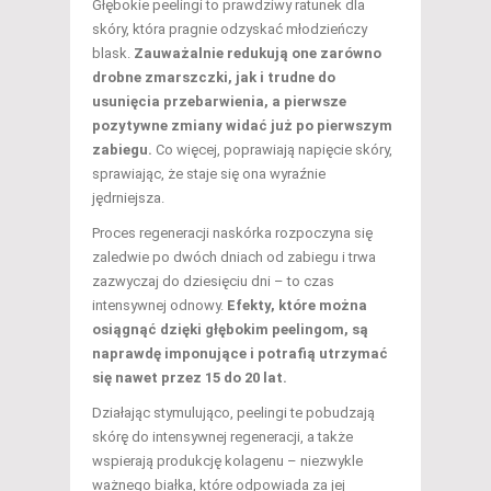
Głębokie peelingi to prawdziwy ratunek dla
skóry, która pragnie odzyskać młodzieńczy
blask.
Zauważalnie redukują one zarówno
drobne zmarszczki, jak i trudne do
usunięcia przebarwienia, a pierwsze
pozytywne zmiany widać już po pierwszym
zabiegu.
Co więcej, poprawiają napięcie skóry,
sprawiając, że staje się ona wyraźnie
jędrniejsza.
Proces regeneracji naskórka rozpoczyna się
zaledwie po dwóch dniach od zabiegu i trwa
zazwyczaj do dziesięciu dni – to czas
intensywnej odnowy.
Efekty, które można
osiągnąć dzięki głębokim peelingom, są
naprawdę imponujące i potrafią utrzymać
się nawet przez 15 do 20 lat.
Działając stymulująco, peelingi te pobudzają
skórę do intensywnej regeneracji, a także
wspierają produkcję kolagenu – niezwykle
ważnego białka, które odpowiada za jej