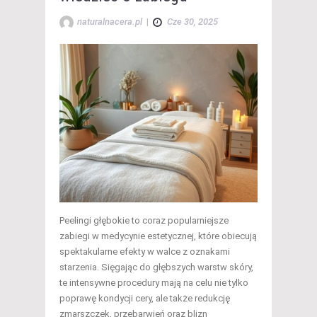
naturalnacera.pl
|
Cze 30, 2025
Peelingi głębokie to coraz popularniejsze
zabiegi w medycynie estetycznej, które obiecują
spektakularne efekty w walce z oznakami
starzenia. Sięgając do głębszych warstw skóry,
te intensywne procedury mają na celu nie tylko
poprawę kondycji cery, ale także redukcję
zmarszczek, przebarwień oraz blizn