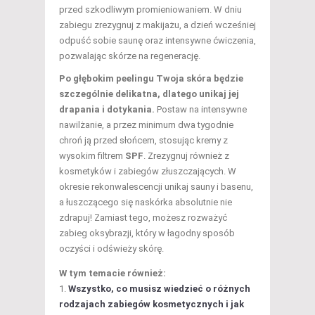
przed szkodliwym promieniowaniem. W dniu
zabiegu zrezygnuj z makijażu, a dzień wcześniej
odpuść sobie saunę oraz intensywne ćwiczenia,
pozwalając skórze na regenerację.
Po głębokim peelingu Twoja skóra będzie
szczególnie delikatna, dlatego unikaj jej
drapania i dotykania.
Postaw na intensywne
nawilżanie, a przez minimum dwa tygodnie
chroń ją przed słońcem, stosując kremy z
wysokim filtrem
SPF
. Zrezygnuj również z
kosmetyków i zabiegów złuszczających. W
okresie rekonwalescencji unikaj sauny i basenu,
a łuszczącego się naskórka absolutnie nie
zdrapuj! Zamiast tego, możesz rozważyć
zabieg oksybrazji, który w łagodny sposób
oczyści i odświeży skórę.
W tym temacie również:
Wszystko, co musisz wiedzieć o różnych
rodzajach zabiegów kosmetycznych i jak