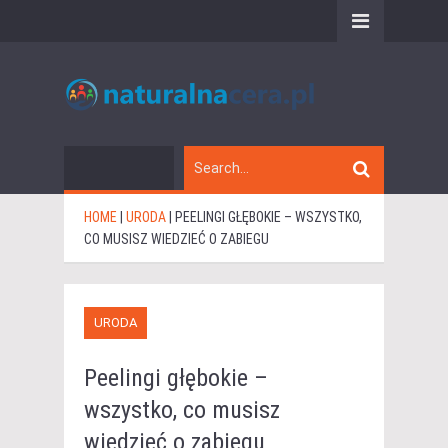
HOME
|
URODA
|
PEELINGI GŁĘBOKIE – WSZYSTKO,
CO MUSISZ WIEDZIEĆ O ZABIEGU
URODA
Peelingi głębokie –
wszystko, co musisz
wiedzieć o zabiegu