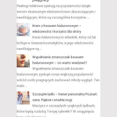
pielęgnacji
Peelingi mlekowe zyskują na popularności dzięki
swoim skutecznym właściwościom złuszczającym i
nawilżającym, które są szczególnie korzystne …
Krem z kwasem hialuronowym –
właściwości i korzyści dla skóry
Kwas hialuronowy to składnik, który od lat
króluje w świecie kosmetyków, a jego właściwości
nawilżające są …
Wypełnienie zmarszczek kwasem
hialuronowym – co warto wiedzieć?
Wypełnienie zmarszczek kwasem
hialuronowym zyskuje coraz większą popularność
wśród osób pragnących zachować młody wygląd. Ten
mało …
Szczupłe łydki – trener personalny Poznań:
cena. Piękne i smukłe nogi
Marzysz o szczupłych i pięknych łydkach,
które będą ozdobą Twojej sylwetki? W osiągnięciu