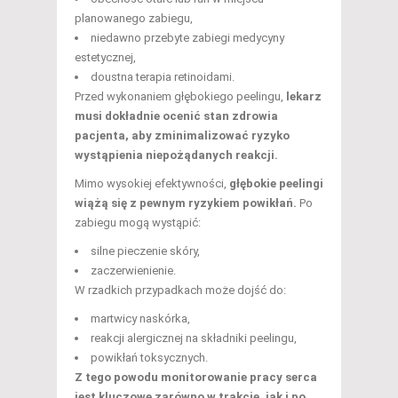
planowanego zabiegu,
niedawno przebyte zabiegi medycyny
estetycznej,
doustna terapia retinoidami.
Przed wykonaniem głębokiego peelingu,
lekarz
musi dokładnie ocenić stan zdrowia
pacjenta, aby zminimalizować ryzyko
wystąpienia niepożądanych reakcji.
Mimo wysokiej efektywności,
głębokie peelingi
wiążą się z pewnym ryzykiem powikłań.
Po
zabiegu mogą wystąpić:
silne pieczenie skóry,
zaczerwienienie.
W rzadkich przypadkach może dojść do:
martwicy naskórka,
reakcji alergicznej na składniki peelingu,
powikłań toksycznych.
Z tego powodu monitorowanie pracy serca
jest kluczowe zarówno w trakcie, jak i po