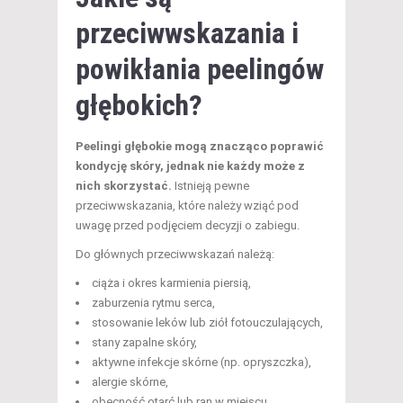
przeciwwskazania i
powikłania peelingów
głębokich?
Peelingi głębokie mogą znacząco poprawić
kondycję skóry, jednak nie każdy może z
nich skorzystać.
Istnieją pewne
przeciwwskazania, które należy wziąć pod
uwagę przed podjęciem decyzji o zabiegu.
Do głównych przeciwwskazań należą:
ciąża i okres karmienia piersią,
zaburzenia rytmu serca,
stosowanie leków lub ziół fotouczulających,
stany zapalne skóry,
aktywne infekcje skórne (np. opryszczka),
alergie skórne,
obecność otarć lub ran w miejscu