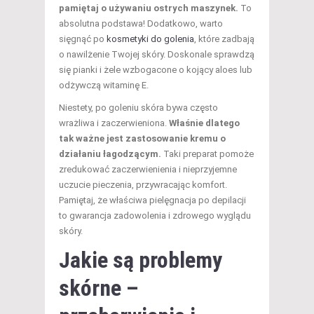
pamiętaj o używaniu ostrych maszynek.
To
absolutna podstawa! Dodatkowo, warto
sięgnąć po
kosmetyki do golenia
, które zadbają
o nawilżenie Twojej skóry. Doskonale sprawdzą
się pianki i żele wzbogacone o kojący aloes lub
odżywczą witaminę E.
Niestety, po goleniu skóra bywa często
wrażliwa i zaczerwieniona.
Właśnie dlatego
tak ważne jest zastosowanie kremu o
działaniu łagodzącym.
Taki preparat pomoże
zredukować zaczerwienienia i nieprzyjemne
uczucie pieczenia, przywracając komfort.
Pamiętaj, że właściwa pielęgnacja po depilacji
to gwarancja zadowolenia i zdrowego wyglądu
skóry.
Jakie są problemy
skórne –