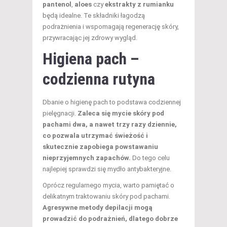
pantenol
,
aloes
czy
ekstrakty z rumianku
będą idealne. Te składniki łagodzą
podrażnienia i wspomagają regenerację skóry,
przywracając jej zdrowy wygląd.
Higiena pach –
codzienna rutyna
Dbanie o higienę pach to podstawa codziennej
pielęgnacji.
Zaleca się mycie skóry pod
pachami dwa, a nawet trzy razy dziennie,
co pozwala utrzymać świeżość i
skutecznie zapobiega powstawaniu
nieprzyjemnych zapachów.
Do tego celu
najlepiej sprawdzi się mydło antybakteryjne.
Oprócz regularnego mycia, warto pamiętać o
delikatnym traktowaniu skóry pod pachami.
Agresywne metody depilacji mogą
prowadzić do podrażnień, dlatego dobrze