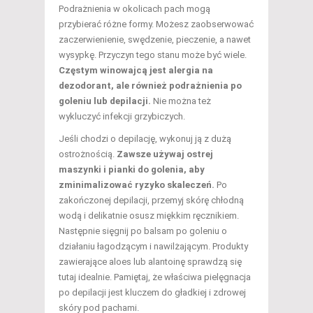
Podrażnienia w okolicach pach mogą
przybierać różne formy. Możesz zaobserwować
zaczerwienienie, swędzenie, pieczenie, a nawet
wysypkę. Przyczyn tego stanu może być wiele.
Częstym winowajcą jest alergia na
dezodorant, ale również podrażnienia po
goleniu lub depilacji.
Nie można też
wykluczyć infekcji grzybiczych.
Jeśli chodzi o depilację, wykonuj ją z dużą
ostrożnością.
Zawsze używaj ostrej
maszynki i pianki do golenia, aby
zminimalizować ryzyko skaleczeń.
Po
zakończonej depilacji, przemyj skórę chłodną
wodą i delikatnie osusz miękkim ręcznikiem.
Następnie sięgnij po balsam po goleniu o
działaniu łagodzącym i nawilżającym. Produkty
zawierające aloes lub alantoinę sprawdzą się
tutaj idealnie. Pamiętaj, że właściwa pielęgnacja
po depilacji jest kluczem do gładkiej i zdrowej
skóry pod pachami.