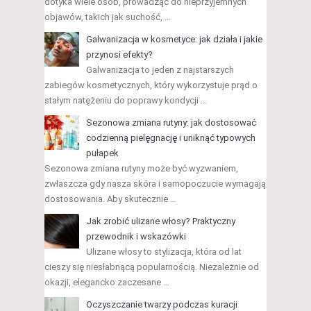
dotyka wiele osób, prowadząc do nieprzyjemnych
objawów, takich jak suchość, …
Galwanizacja w kosmetyce: jak działa i jakie
przynosi efekty?
Galwanizacja to jeden z najstarszych
zabiegów kosmetycznych, który wykorzystuje prąd o
stałym natężeniu do poprawy kondycji …
Sezonowa zmiana rutyny: jak dostosować
codzienną pielęgnację i uniknąć typowych
pułapek
Sezonowa zmiana rutyny może być wyzwaniem,
zwłaszcza gdy nasza skóra i samopoczucie wymagają
dostosowania. Aby skutecznie …
Jak zrobić ulizane włosy? Praktyczny
przewodnik i wskazówki
Ulizane włosy to stylizacja, która od lat
cieszy się niesłabnącą popularnością. Niezależnie od
okazji, elegancko zaczesane …
Oczyszczanie twarzy podczas kuracji