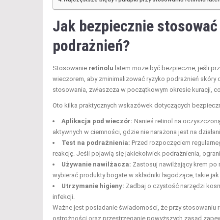
Jak bezpiecznie stosować 
podrażnień?
Stosowanie
retinolu
latem może być bezpieczne, jeśli prz
wieczorem, aby zminimalizować ryzyko podrażnień skóry o
stosowania, zwłaszcza w początkowym okresie kuracji, c
Oto kilka praktycznych wskazówek dotyczących bezpieczn
Aplikacja pod wieczór:
Nanieś retinol na oczyszczon
aktywnych w ciemności, gdzie nie narażona jest na działan
Test na podrażnienia:
Przed rozpoczęciem regularneg
reakcję. Jeśli pojawią się jakiekolwiek podrażnienia, ogran
Używanie nawilżacza:
Zastosuj nawilżający krem po 
wybierać produkty bogate w składniki łagodzące, takie jak
Utrzymanie higieny:
Zadbaj o czystość narzędzi kosm
infekcji.
Ważne jest posiadanie świadomości, że przy stosowaniu r
ostrożności oraz przestrzeganie powyższych zasad zapew