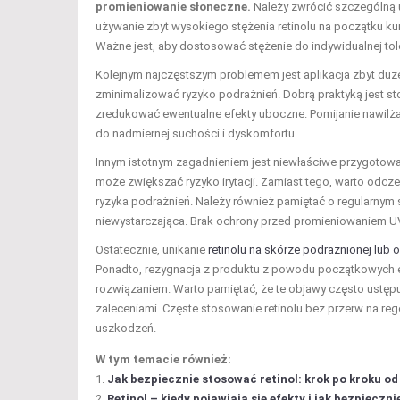
promieniowanie słoneczne.
Należy zwrócić szczególną u
używanie zbyt wysokiego stężenia retinolu na początku ku
Ważne jest, aby dostosować stężenie do indywidualnej tol
Kolejnym najczęstszym problemem jest aplikacja zbyt dużej
zminimalizować ryzyko podrażnień. Dobrą praktyką jest sto
zredukować ewentualne efekty uboczne. Pomijanie nawilżan
do nadmiernej suchości i dyskomfortu.
Innym istotnym zagadnieniem jest niewłaściwe przygotowan
może zwiększać ryzyko irytacji. Zamiast tego, warto odcze
ryzyka podrażnień. Należy również pamiętać o regularnym 
niewystarczająca. Brak ochrony przed promieniowaniem
Ostatecznie, unikanie
retinolu na skórze podrażnionej lub 
Ponadto, rezygnacja z produktu z powodu początkowych ef
rozwiązaniem. Warto pamiętać, że te objawy często ustę
zaleceniami. Częste stosowanie retinolu bez przerw na reg
uszkodzeń.
W tym temacie również:
Jak bezpiecznie stosować retinol: krok po kroku od
Retinol – kiedy pojawiają się efekty i jak bezpiecz