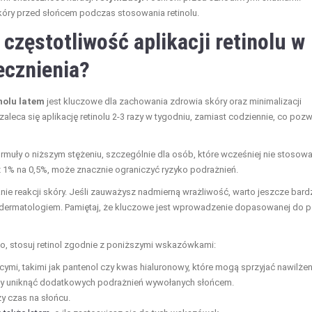
kóry przed słońcem podczas stosowania retinolu.
częstotliwość aplikacji retinolu w
ecznienia?
nolu latem
jest kluczowe dla zachowania zdrowia skóry oraz minimalizacji
aleca się aplikację retinolu 2-3 razy w tygodniu, zamiast codziennie, co poz
rmuły o niższym stężeniu, szczególnie dla osób, które wcześniej nie stosowa
 z 1% na 0,5%, może znacznie ograniczyć ryzyko podrażnień.
nie reakcji skóry. Jeśli zauważysz nadmierną wrażliwość, warto jeszcze bardz
 z dermatologiem. Pamiętaj, że kluczowe jest wprowadzenie dopasowanej do p
, stosuj retinol zgodnie z poniższymi wskazówkami:
mi, takimi jak pantenol czy kwas hialuronowy, które mogą sprzyjać nawilżen
 aby uniknąć dodatkowych podrażnień wywołanych słońcem.
zy czas na słońcu.