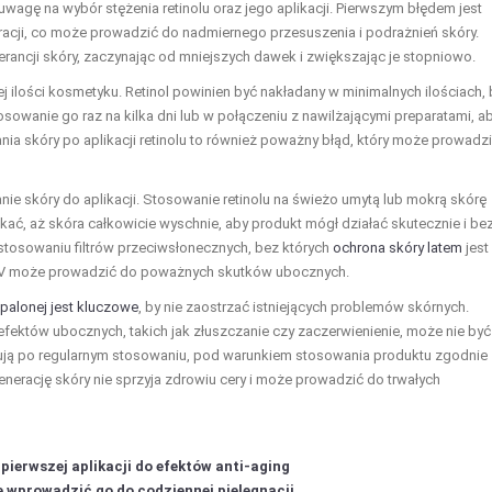
wagę na wybór stężenia retinolu oraz jego aplikacji. Pierwszym błędem jest
racji, co może prowadzić do nadmiernego przesuszenia i podrażnień skóry.
erancji skóry, zaczynając od mniejszych dawek i zwiększając je stopniowo.
 ilości kosmetyku. Retinol powinien być nakładany w minimalnych ilościach, 
sowanie go raz na kilka dni lub w połączeniu z nawilżającymi preparatami, a
ia skóry po aplikacji retinolu to również poważny błąd, który może prowadz
ie skóry do aplikacji. Stosowanie retinolu na świeżo umytą lub mokrą skórę
kać, aż skóra całkowicie wyschnie, aby produkt mógł działać skutecznie i be
stosowaniu filtrów przeciwsłonecznych, bez których
ochrona skóry latem
jest
 UV może prowadzić do poważnych skutków ubocznych.
opalonej jest kluczowe
, by nie zaostrzać istniejących problemów skórnych.
ektów ubocznych, takich jak złuszczanie czy zaczerwienienie, może nie być
pują po regularnym stosowaniu, pod warunkiem stosowania produktu zgodnie 
enerację skóry nie sprzyja zdrowiu cery i może prowadzić do trwałych
 pierwszej aplikacji do efektów anti-aging
nie wprowadzić go do codziennej pielęgnacji