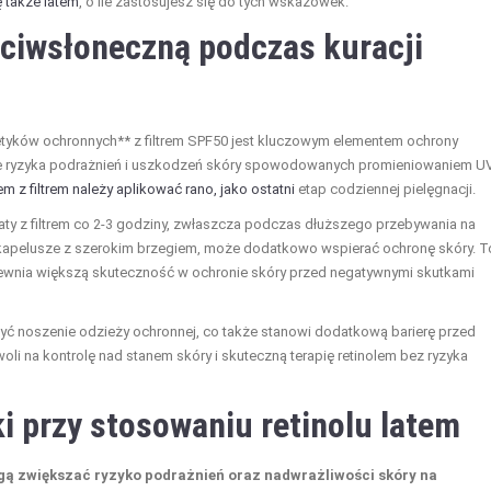
ę także latem
, o ile zastosujesz się do tych wskazówek.
eciwsłoneczną podczas kuracji
etyków ochronnych** z filtrem SPF50 jest kluczowym elementem ochrony
ie ryzyka podrażnień i uszkodzeń skóry spowodowanych promieniowaniem UV
em z filtrem należy aplikować rano, jako ostatni
etap codziennej pielęgnacji.
raty z filtrem co 2-3 godziny, zwłaszcza podczas dłuższego przebywania na
k kapelusze z szerokim brzegiem, może dodatkowo wspierać ochronę skóry. T
apewnia większą skuteczność w ochronie skóry przed negatywnymi skutkami
yć noszenie odzieży ochronnej, co także stanowi dodatkową barierę przed
i na kontrolę nad stanem skóry i skuteczną terapię retinolem bez ryzyka
ki przy stosowaniu retinolu latem
gą zwiększać ryzyko podrażnień oraz nadwrażliwości skóry na