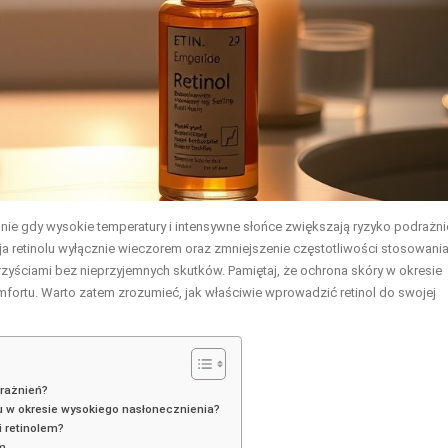
ie gdy wysokie temperatury i intensywne słońce zwiększają ryzyko podrażni
ja retinolu wyłącznie wieczorem oraz zmniejszenie częstotliwości stosowania
zyściami bez nieprzyjemnych skutków. Pamiętaj, że ochrona skóry w okresie
mfortu. Warto zatem zrozumieć, jak właściwie wprowadzić retinol do swojej
drażnień?
lu w okresie wysokiego nasłonecznienia?
 retinolem?
em