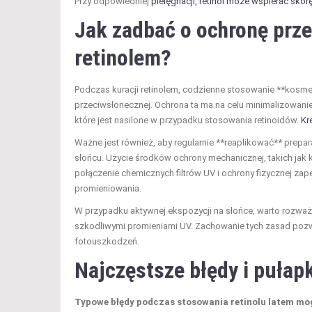
Przy odpowiedniej
pielęgnacji, retinol może wspierać skór
Jak zadbać o ochronę prz
retinolem?
Podczas kuracji retinolem, codzienne stosowanie **kosm
przeciwsłonecznej. Ochrona ta ma na celu minimalizowan
które jest nasilone w przypadku stosowania retinoidów.
Kr
Ważne jest również, aby regularnie **reaplikować** prepa
słońcu. Użycie środków ochrony mechanicznej, takich ja
połączenie chemicznych filtrów UV i ochrony fizycznej z
promieniowania.
W przypadku aktywnej ekspozycji na słońce, warto rozważ
szkodliwymi promieniami UV. Zachowanie tych zasad pozwol
fotouszkodzeń.
Najczęstsze błędy i pułap
Typowe błędy podczas stosowania retinolu latem mo