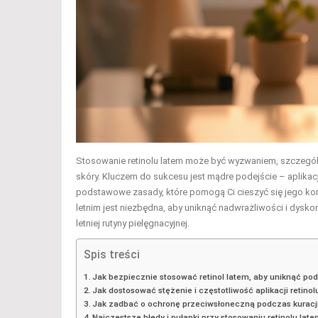
Stosowanie retinolu latem może być wyzwaniem, szczególn
skóry. Kluczem do sukcesu jest mądre podejście – aplikac
podstawowe zasady, które pomogą Ci cieszyć się jego kor
letnim jest niezbędna, aby uniknąć nadwrażliwości i dysko
letniej rutyny pielęgnacyjnej.
Spis treści
Jak bezpiecznie stosować retinol latem, aby uniknąć po
Jak dostosować stężenie i częstotliwość aplikacji retino
Jak zadbać o ochronę przeciwsłoneczną podczas kuracji
Najczęstsze błędy i pułapki przy stosowaniu retinolu lat