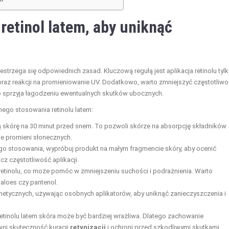
retinol latem, aby uniknąć
estrzega się odpowiednich zasad. Kluczową regułą jest aplikacja retinolu tyl
raz reakcji na promieniowanie UV. Dodatkowo, warto zmniejszyć częstotliw
o sprzyja łagodzeniu ewentualnych skutków ubocznych.
ego stosowania retinolu latem:
ą skórę na 30 minut przed snem. To pozwoli skórze na absorpcję składników
ie promieni słonecznych.
o stosowania, wypróbuj produkt na małym fragmencie skóry, aby ocenić
icz częstotliwość aplikacji.
retinolu, co może pomóc w zmniejszeniu suchości i podrażnienia. Warto
 aloes czy pantenol.
etycznych, używając osobnych aplikatorów, aby uniknąć zanieczyszczenia i
etinolu latem skóra może być bardziej wrażliwa. Dlatego zachowanie
ni skuteczność kuracji
retynizacji
i ochroni przed szkodliwymi skutkami.