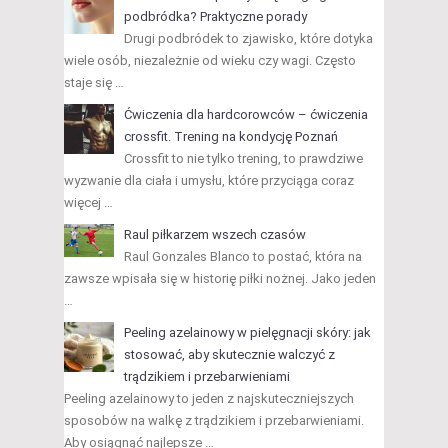
podbródka? Praktyczne porady
Drugi podbródek to zjawisko, które dotyka
wiele osób, niezależnie od wieku czy wagi. Często
staje się …
Ćwiczenia dla hardcorowców – ćwiczenia
crossfit. Trening na kondycję Poznań
Crossfit to nie tylko trening, to prawdziwe
wyzwanie dla ciała i umysłu, które przyciąga coraz
więcej …
Raul piłkarzem wszech czasów
Raul Gonzales Blanco to postać, która na
zawsze wpisała się w historię piłki nożnej. Jako jeden
…
Peeling azelainowy w pielęgnacji skóry: jak
stosować, aby skutecznie walczyć z
trądzikiem i przebarwieniami
Peeling azelainowy to jeden z najskuteczniejszych
sposobów na walkę z trądzikiem i przebarwieniami.
Aby osiągnąć najlepsze …