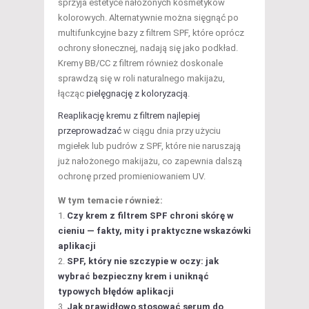
sprzyja estetyce nałożonych kosmetyków
kolorowych. Alternatywnie można sięgnąć po
multifunkcyjne bazy z filtrem SPF, które oprócz
ochrony słonecznej, nadają się jako podkład.
Kremy BB/CC z filtrem również doskonale
sprawdzą się w roli naturalnego makijażu,
łącząc
pielęgnację z koloryzacją
.
Reaplikację kremu z filtrem najlepiej
przeprowadzać
w ciągu dnia przy użyciu
mgiełek lub pudrów z SPF, które nie naruszają
już nałożonego makijażu, co zapewnia dalszą
ochronę przed promieniowaniem UV.
W tym temacie również:
Czy krem z filtrem SPF chroni skórę w
cieniu — fakty, mity i praktyczne wskazówki
aplikacji
SPF, który nie szczypie w oczy: jak
wybrać bezpieczny krem i uniknąć
typowych błędów aplikacji
Jak prawidłowo stosować serum do