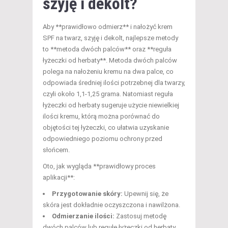
szyję i dekolt?
Aby **prawidłowo odmierz** i nałożyć krem
SPF na twarz, szyję i dekolt, najlepsze metody
to **metoda dwóch palców** oraz **reguła
łyżeczki od herbaty**. Metoda dwóch palców
polega na nałożeniu kremu na dwa palce, co
odpowiada średniej ilości potrzebnej dla twarzy,
czyli około 1,1-1,25 grama. Natomiast reguła
łyżeczki od herbaty sugeruje użycie niewielkiej
ilości kremu, którą można porównać do
objętości tej łyżeczki, co ułatwia uzyskanie
odpowiedniego poziomu ochrony przed
słońcem.
Oto, jak wygląda **prawidłowy proces
aplikacji**:
Przygotowanie skóry:
Upewnij się, że
skóra jest dokładnie oczyszczona i nawilżona.
Odmierzanie ilości:
Zastosuj metodę
dwóch palców lub regułę łyżeczki od herbaty.