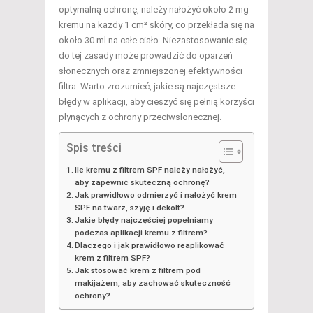
optymalną ochronę, należy nałożyć około 2 mg
kremu na każdy 1 cm² skóry, co przekłada się na
około 30 ml na całe ciało. Niezastosowanie się
do tej zasady może prowadzić do oparzeń
słonecznych oraz zmniejszonej efektywności
filtra. Warto zrozumieć, jakie są najczęstsze
błędy w aplikacji, aby cieszyć się pełnią korzyści
płynących z ochrony przeciwsłonecznej.
Spis treści
Ile kremu z filtrem SPF należy nałożyć,
aby zapewnić skuteczną ochronę?
Jak prawidłowo odmierzyć i nałożyć krem
SPF na twarz, szyję i dekolt?
Jakie błędy najczęściej popełniamy
podczas aplikacji kremu z filtrem?
Dlaczego i jak prawidłowo reaplikować
krem z filtrem SPF?
Jak stosować krem z filtrem pod
makijażem, aby zachować skuteczność
ochrony?