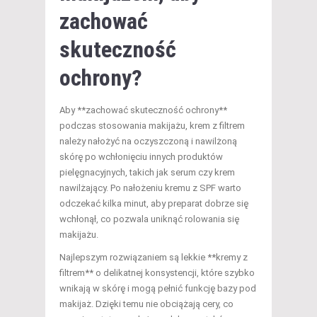
zachować
skuteczność
ochrony?
Aby **zachować skuteczność ochrony**
podczas stosowania makijażu, krem z filtrem
należy nałożyć na oczyszczoną i nawilżoną
skórę po wchłonięciu innych produktów
pielęgnacyjnych, takich jak serum czy krem
nawilżający. Po nałożeniu kremu z SPF warto
odczekać kilka minut, aby preparat dobrze się
wchłonął, co pozwala uniknąć rolowania się
makijażu.
Najlepszym rozwiązaniem są lekkie **kremy z
filtrem** o delikatnej konsystencji, które szybko
wnikają w skórę i mogą pełnić funkcję bazy pod
makijaż. Dzięki temu nie obciążają cery, co