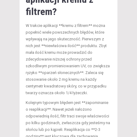
filtrem?
W trakcie aplikacji **kremu z filtrem** można
popełnić wiele powszechnych błędów, które
wpływają na jego skuteczność. Pierwszym z
nich jest **niewłaściwa ilość** produktu. Zbyt
mała ilość kremu może prowadzić do
zdecydowanie niższej ochrony przed
szkodliwym promieniowaniem UV, co zwiększa
ryzyko **oparzeń słonecznych**. Zaleca się
stosowanie około 2 mg kremu na każdy
centymetr kwadratowy skóry, co w przypadku
twarzy oznacza około 1/4 łyżeczki.
Kolejnym typowym błędem jest **zapominanie
o reaplikacji**. Nawet jeżeli nałożono
odpowiednią ilość, filtr traci swoje właściwości
po kilku godzinach, zwłaszcza gdy jesteśmy na
słońcu lub po kąpieli. Reaplikacja co **2-3
godziny** jest kluczowa dla zachowania