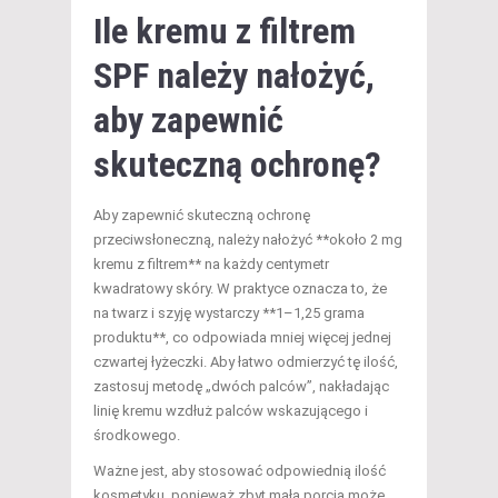
Ile kremu z filtrem
SPF należy nałożyć,
aby zapewnić
skuteczną ochronę?
Aby zapewnić skuteczną ochronę
przeciwsłoneczną, należy nałożyć **około 2 mg
kremu z filtrem** na każdy centymetr
kwadratowy skóry. W praktyce oznacza to, że
na twarz i szyję wystarczy **1–1,25 grama
produktu**, co odpowiada mniej więcej jednej
czwartej łyżeczki. Aby łatwo odmierzyć tę ilość,
zastosuj metodę „dwóch palców”, nakładając
linię kremu wzdłuż palców wskazującego i
środkowego.
Ważne jest, aby stosować odpowiednią ilość
kosmetyku, ponieważ zbyt mała porcja może