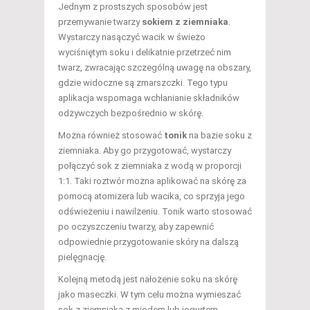
Jednym z prostszych sposobów jest
przemywanie twarzy
sokiem z ziemniaka
.
Wystarczy nasączyć wacik w świeżo
wyciśniętym soku i delikatnie przetrzeć nim
twarz, zwracając szczególną uwagę na obszary,
gdzie widoczne są zmarszczki. Tego typu
aplikacja wspomaga wchłanianie składników
odżywczych bezpośrednio w skórę.
Można również stosować
tonik
na bazie soku z
ziemniaka. Aby go przygotować, wystarczy
połączyć sok z ziemniaka z wodą w proporcji
1:1. Taki roztwór można aplikować na skórę za
pomocą atomizera lub wacika, co sprzyja jego
odświeżeniu i nawilżeniu. Tonik warto stosować
po oczyszczeniu twarzy, aby zapewnić
odpowiednie przygotowanie skóry na dalszą
pielęgnację.
Kolejną metodą jest nałożenie soku na skórę
jako maseczki. W tym celu można wymieszać
sok z ziemniaka z miodem lub jogurtem