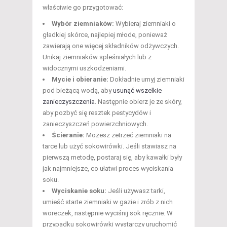
właściwie go przygotować:
Wybór ziemniaków:
Wybieraj ziemniaki o
gładkiej skórce, najlepiej młode, ponieważ
zawierają one więcej składników odżywczych.
Unikaj ziemniaków spleśniałych lub z
widocznymi uszkodzeniami.
Mycie i obieranie:
Dokładnie umyj ziemniaki
pod bieżącą wodą, aby
usunąć wszelkie
zanieczyszczenia
. Następnie obierz je ze skóry,
aby pozbyć się resztek pestycydów i
zanieczyszczeń powierzchniowych.
Ścieranie:
Możesz zetrzeć ziemniaki na
tarce lub użyć sokowirówki. Jeśli stawiasz na
pierwszą metodę, postaraj się, aby kawałki były
jak najmniejsze, co ułatwi proces wyciskania
soku.
Wyciskanie soku:
Jeśli używasz tarki,
umieść starte ziemniaki w gazie i zrób z nich
woreczek, następnie wyciśnij sok ręcznie. W
przypadku sokowirówki wystarczy uruchomić