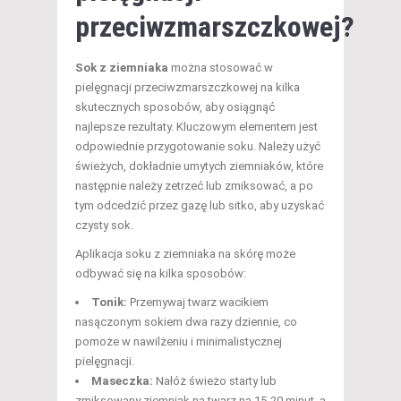
przeciwzmarszczkowej?
Sok z ziemniaka
można stosować w
pielęgnacji przeciwzmarszczkowej na kilka
skutecznych sposobów, aby osiągnąć
najlepsze rezultaty. Kluczowym elementem jest
odpowiednie przygotowanie soku. Należy użyć
świeżych, dokładnie umytych ziemniaków, które
następnie należy zetrzeć lub zmiksować, a po
tym odcedzić przez gazę lub sitko, aby uzyskać
czysty sok.
Aplikacja soku z ziemniaka na skórę może
odbywać się na kilka sposobów:
Tonik:
Przemywaj twarz wacikiem
nasączonym sokiem dwa razy dziennie, co
pomoże w nawilżeniu i minimalistycznej
pielęgnacji.
Maseczka:
Nałóż świeżo starty lub
zmiksowany ziemniak na twarz na 15-20 minut, a