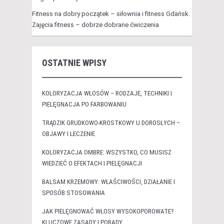
Fitness na dobry początek – siłownia i fitness Gdańsk.
Zajęcia fitness – dobrze dobrane ćwiczenia
OSTATNIE WPISY
KOLORYZACJA WŁOSÓW – RODZAJE, TECHNIKI I
PIELĘGNACJA PO FARBOWANIU
TRĄDZIK GRUDKOWO-KROSTKOWY U DOROSŁYCH –
OBJAWY I LECZENIE
KOLORYZACJA OMBRE: WSZYSTKO, CO MUSISZ
WIEDZIEĆ O EFEKTACH I PIELĘGNACJI
BALSAM KRZEMOWY: WŁAŚCIWOŚCI, DZIAŁANIE I
SPOSÓB STOSOWANIA
JAK PIELĘGNOWAĆ WŁOSY WYSOKOPOROWATE?
KLUCZOWE ZASADY I PORADY