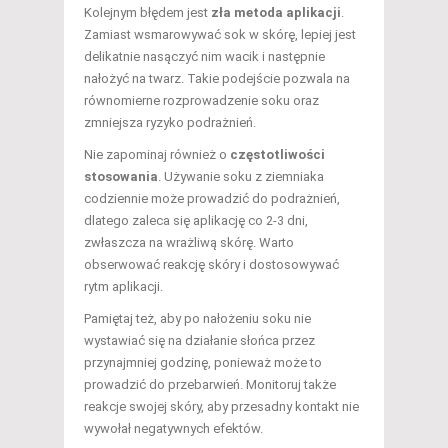
Kolejnym błędem jest
zła metoda aplikacji
.
Zamiast wsmarowywać sok w skórę, lepiej jest
delikatnie nasączyć nim wacik i następnie
nałożyć na twarz. Takie podejście pozwala na
równomierne rozprowadzenie soku oraz
zmniejsza ryzyko podrażnień.
Nie zapominaj również o
częstotliwości
stosowania
. Używanie soku z ziemniaka
codziennie może prowadzić do podrażnień,
dlatego zaleca się aplikację co 2-3 dni,
zwłaszcza na wrażliwą skórę. Warto
obserwować reakcję skóry i dostosowywać
rytm aplikacji.
Pamiętaj też, aby po nałożeniu soku nie
wystawiać się na działanie słońca przez
przynajmniej godzinę, ponieważ może to
prowadzić do przebarwień. Monitoruj także
reakcje swojej skóry, aby przesadny kontakt nie
wywołał negatywnych efektów.