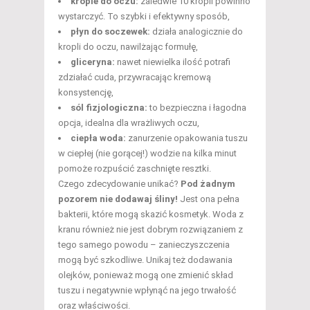
krople do oczu:
zaledwie 10 kropli powinno
wystarczyć. To szybki i efektywny sposób,
płyn do soczewek:
działa analogicznie do
kropli do oczu, nawilżając formułę,
gliceryna:
nawet niewielka ilość potrafi
zdziałać cuda, przywracając kremową
konsystencję,
sól fizjologiczna:
to bezpieczna i łagodna
opcja, idealna dla wrażliwych oczu,
ciepła woda:
zanurzenie opakowania tuszu
w ciepłej (nie gorącej!) wodzie na kilka minut
pomoże rozpuścić zaschnięte resztki.
Czego zdecydowanie unikać?
Pod żadnym
pozorem nie dodawaj śliny!
Jest ona pełna
bakterii, które mogą skazić kosmetyk. Woda z
kranu również nie jest dobrym rozwiązaniem z
tego samego powodu – zanieczyszczenia
mogą być szkodliwe. Unikaj też dodawania
olejków, ponieważ mogą one zmienić skład
tuszu i negatywnie wpłynąć na jego trwałość
oraz właściwości.