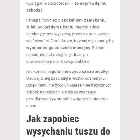
wyciąganie szczoteczki –
to naprawdę mu
szkodzi
.
Pamiętaj również o
szczelnym zamykaniu
tubki po każdym użyciu
. Niedokładnie
zamknięty tusz wysycha, przez co traci swoje
właściwości. Dodatkowo, trzymaj się zasady, by
wymieniać go co sześć miesięcy
. Po tym
czasie, niestety, staje się idealnym
środowiskiem dla rozwoju bakterii.
I na koniec,
regularnie czyść szczoteczkę!
Usuwaj z niej zaschnięte resztki kosmetyku.
Dzięki temu nie tylko unikniesz nieestetycznych
grudek na rzęsach, ale także znacząco
przedłużysz żywotność swojego ulubionego
tuszu.
Jak zapobiec
wysychaniu tuszu do