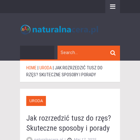
HOME
|
URODA
|
JAK ROZRZEDZIĆ TUSZ DO
RZĘS? SKUTECZNE SPOSOBY I PORADY
URODA
Jak rozrzedzić tusz do rzęs?
Skuteczne sposoby i porady
naturalnacera.pl
|
Maj 17, 2025