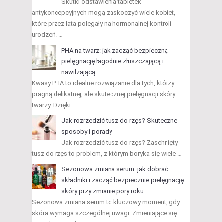
Skutki odstawienia tabletek
antykoncepcyjnych mogą zaskoczyć wiele kobiet,
które przez lata polegały na hormonalnej kontroli
urodzeń. …
PHA na twarz: jak zacząć bezpieczną
pielęgnację łagodnie złuszczającą i
nawilżającą
Kwasy PHA to idealne rozwiązanie dla tych, którzy
pragną delikatnej, ale skutecznej pielęgnacji skóry
twarzy. Dzięki …
Jak rozrzedzić tusz do rzęs? Skuteczne
sposoby i porady
Jak rozrzedzić tusz do rzęs? Zaschnięty
tusz do rzęs to problem, z którym boryka się wiele …
Sezonowa zmiana serum: jak dobrać
składniki i zacząć bezpiecznie pielęgnację
skóry przy zmianie pory roku
Sezonowa zmiana serum to kluczowy moment, gdy
skóra wymaga szczególnej uwagi. Zmieniające się