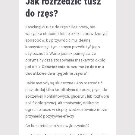
Jak rozrzedzić tusz
do rzęs?
Zaschnął ci tusz do rzęs? Bez obaw, nie
wszystko stracone! Istnieje kilka sprawdzonych
sposobów, by przywrócić mu idealną
konsystencję i tym samym przedłużyć jego
użyteczność. Warto jednak pamiętać, że
optymalny czas stosowania maskary to około
pół roku.
Odświeżenie tuszu może dać mu
dodatkowe dwa tygodnie „życia”.
Jakie metody są skuteczne? Aby rozrzedzić
tusz, dodaj kilka kropli płynu do oczu, płynu do
soczewek kontaktowych, gliceryny lub roztworu
soli fizjologicznej. Alternatywnie, delikatne
ogrzanie tuszu w ciepłej wodzie również może
przynieść pozytywne efekty.
Co konkretnie możesz wykorzystać?