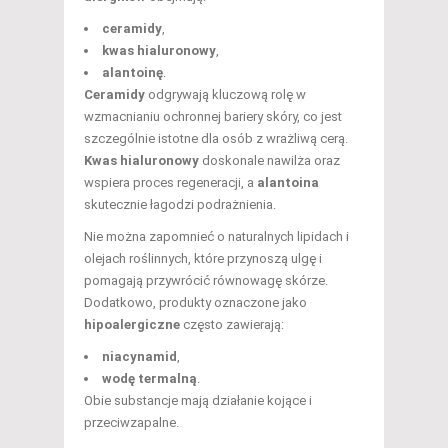
ceramidy
,
kwas hialuronowy
,
alantoinę
.
Ceramidy
odgrywają kluczową rolę w
wzmacnianiu ochronnej bariery skóry, co jest
szczególnie istotne dla osób z wrażliwą cerą.
Kwas hialuronowy
doskonale nawilża oraz
wspiera proces regeneracji, a
alantoina
skutecznie łagodzi podrażnienia.
Nie można zapomnieć o naturalnych lipidach i
olejach roślinnych, które przynoszą ulgę i
pomagają przywrócić równowagę skórze.
Dodatkowo, produkty oznaczone jako
hipoalergiczne
często zawierają:
niacynamid
,
wodę termalną
.
Obie substancje mają działanie kojące i
przeciwzapalne.