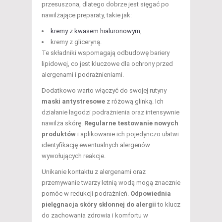
przesuszona, dlatego dobrze jest sięgać po
nawilżające preparaty, takie jak:
kremy z kwasem hialuronowym
,
kremy z gliceryną.
Te składniki wspomagają odbudowę bariery
lipidowej, co jest kluczowe dla ochrony przed
alergenami i podrażnieniami.
Dodatkowo warto włączyć do swojej rutyny
maski antystresowe
z różową glinką. Ich
działanie łagodzi podrażnienia oraz intensywnie
nawilża skórę.
Regularne testowanie nowych
produktów
i aplikowanie ich pojedynczo ułatwi
identyfikację ewentualnych alergenów
wywołujących reakcje.
Unikanie kontaktu z alergenami oraz
przemywanie twarzy letnią wodą mogą znacznie
pomóc w redukcji podrażnień.
Odpowiednia
pielęgnacja skóry skłonnej do alergii
to klucz
do zachowania zdrowia i komfortu w