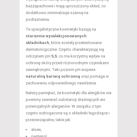
bezzapachowe i mają uproszczony skład, co
dodatkowo minimalizuje szansę na
podrażnienia.
Te specjalistyczne kosmetyki bazują na
starannie wyselekcjonowanych
składnikach
, które zostały przetestowane
dermatologicznie. Często charakteryzują się
odczynem pH
5,5
, co ma korzystny wpływ na
ochronę skóry przed różnorodnymi czynnikami
zewnętrznymi. Taki poziom pH wspiera
naturalną barierę ochronną
oraz pomaga w
zachowaniu odpowiedniego nawilżenia.
Należy pamiętać, że kosmetyki dla alergików nie
powinny zawierać substancji drażniących ani
potencjalnych alergenów. W związku z tym
często wzbogacone są o składniki łagodzące i
przeciwzapalne, takie jak:
aloes,
pantenol.