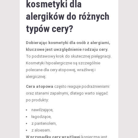
kosmetyki dla
alergików do różnych
typów cery?
Dobierając kosmetyki dla osób z alergiami,
kluczowe jest uwzględnienie rodzaju cery.
To podstawowy krok do skutecznej pielęgnacji.
Kosmetyki hipoalergiczne są szczególnie
polecane dla cery atopowej, wrażliwej i
alergicznej.
Cera atopowa
często reaguje podrażnieniami
oraz stanami zapalnymi, dlatego warto sięgać
po produkty:
nawilżające,
łagodzące,
z pantenolem,
z aloesem.
W przypadku cery wrażliwej
konieczna jest