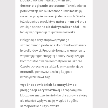
Dodatkowo, kosmetyki powinny być
dermatologicznie testowane
. Takie badania
potwierdzają ich skuteczność i minimalizują
ryzyko wystąpienia reakcji alergicznych. Warto
też sięgać po produkty o
naturalnym pH
oraz
emulsje oparte na
ciekłokrystaliczności
— te
lepiej współpracują z lipidami naskórka.
Pielęgnacja cery atopowej wymaga
szczególnego podejścia do odbudowy bariery
hydrolipidowej. Preparaty bogate w
emolienty
wspierają regenerację tej bariery, zwiększając
komfort stosowania kosmetyków na skórze.
Często polecane są także kremy zawierające
mocznik
, ponieważ działają kojąco i
intensywnie nawilżają.
Wybór odpowiednich kosmetyków do
pielęgnacji cery wrażliwej i atopowej
ma
kluczowe znaczenie nie tylko dla zdrowia skóry,
ale również wpływa na jej wygląd i ogólne
samopoczucie użytkownika.