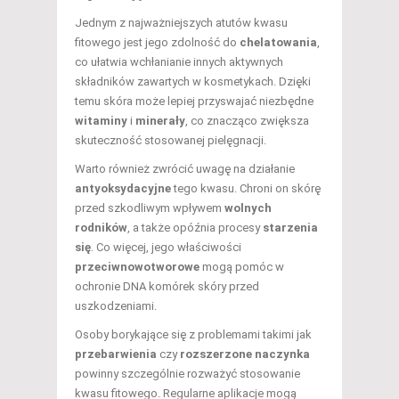
Jednym z najważniejszych atutów kwasu
fitowego jest jego zdolność do
chelatowania
,
co ułatwia wchłanianie innych aktywnych
składników zawartych w kosmetykach. Dzięki
temu skóra może lepiej przyswajać niezbędne
witaminy
i
minerały
, co znacząco zwiększa
skuteczność stosowanej pielęgnacji.
Warto również zwrócić uwagę na działanie
antyoksydacyjne
tego kwasu. Chroni on skórę
przed szkodliwym wpływem
wolnych
rodników
, a także opóźnia procesy
starzenia
się
. Co więcej, jego właściwości
przeciwnowotworowe
mogą pomóc w
ochronie DNA komórek skóry przed
uszkodzeniami.
Osoby borykające się z problemami takimi jak
przebarwienia
czy
rozszerzone naczynka
powinny szczególnie rozważyć stosowanie
kwasu fitowego. Regularne aplikacje mogą