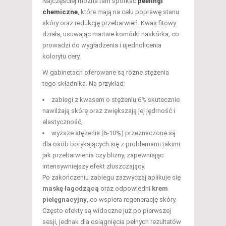
Najczęściej można tam spotkać
peelingi
chemiczne
, które mają na celu poprawę stanu
skóry oraz redukcję przebarwień. Kwas fitowy
działa, usuwając martwe komórki naskórka, co
prowadzi do wygładzenia i ujednolicenia
kolorytu cery.
W gabinetach oferowane są różne stężenia
tego składnika. Na przykład:
zabiegi z kwasem o stężeniu 6% skutecznie
nawilżają skórę oraz zwiększają jej jędrność i
elastyczność,
wyższe stężenia (6-10%) przeznaczone są
dla osób borykających się z problemami takimi
jak przebarwienia czy blizny, zapewniając
intensywniejszy efekt złuszczający.
Po zakończeniu zabiegu zazwyczaj aplikuje się
maskę łagodzącą
oraz odpowiedni
krem
pielęgnacyjny
, co wspiera regenerację skóry.
Często efekty są widoczne już po pierwszej
sesji, jednak dla osiągnięcia pełnych rezultatów