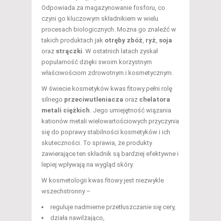
Odpowiada za magazynowanie fosforu, co
czyni go kluczowym składnikiem w wielu
procesach biologicznych. Można go znaleźć w
takich produktach jak
otręby zbóż
,
ryż
,
soja
oraz
strączki
. W ostatnich latach zyskał
popularność dzięki swoim korzystnym
właściwościom zdrowotnym i kosmetycznym.
W świecie kosmetyków kwas fitowy pełni rolę
silnego
przeciwutleniacza
oraz
chelatora
metali ciężkich
. Jego umiejętność wiązania
kationów metali wielowartościowych przyczynia
się do poprawy stabilności kosmetyków i ich
skuteczności. To sprawia, że produkty
zawierające ten składnik są bardziej efektywne i
lepiej wpływają na wygląd skóry.
W kosmetologii kwas fitowy jest niezwykle
wszechstronny –
reguluje nadmierne przetłuszczanie się cery,
działa nawilżająco,