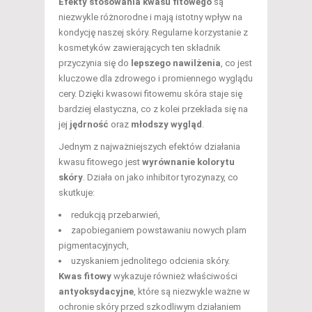
Efekty stosowania kwasu fitowego
są
niezwykle różnorodne i mają istotny wpływ na
kondycję naszej skóry. Regularne korzystanie z
kosmetyków zawierających ten składnik
przyczynia się do
lepszego nawilżenia
, co jest
kluczowe dla zdrowego i promiennego wyglądu
cery. Dzięki kwasowi fitowemu skóra staje się
bardziej elastyczna, co z kolei przekłada się na
jej
jędrność
oraz
młodszy wygląd
.
Jednym z najważniejszych efektów działania
kwasu fitowego jest
wyrównanie kolorytu
skóry
. Działa on jako inhibitor tyrozynazy, co
skutkuje:
redukcją przebarwień,
zapobieganiem powstawaniu nowych plam
pigmentacyjnych,
uzyskaniem jednolitego odcienia skóry.
Kwas fitowy
wykazuje również właściwości
antyoksydacyjne
, które są niezwykle ważne w
ochronie skóry przed szkodliwym działaniem