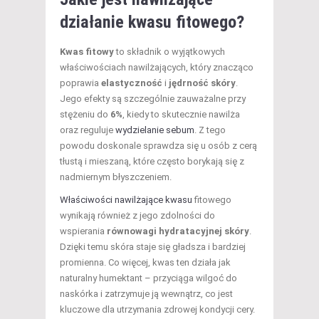
działanie kwasu fitowego?
Kwas fitowy
to składnik o wyjątkowych
właściwościach nawilżających, który znacząco
poprawia
elastyczność
i
jędrność skóry
.
Jego efekty są szczególnie zauważalne przy
stężeniu do
6%
, kiedy to skutecznie nawilża
oraz reguluje
wydzielanie sebum
. Z tego
powodu doskonale sprawdza się u osób z cerą
tłustą i mieszaną, które często borykają się z
nadmiernym błyszczeniem.
Właściwości nawilżające kwasu
fitowego
wynikają również z jego zdolności do
wspierania
równowagi hydratacyjnej skóry
.
Dzięki temu skóra staje się gładsza i bardziej
promienna. Co więcej, kwas ten działa jak
naturalny humektant – przyciąga wilgoć do
naskórka i zatrzymuje ją wewnątrz, co jest
kluczowe dla utrzymania zdrowej kondycji cery.