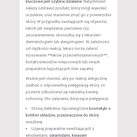
kluczowe jest szybkie działanie
. Natychmiast
należy odstawić produkt, który mógł wywołać
uczulenie, oraz starannie zmyć go z powierzchni
skóry. W przypadku nasilających się objawów,
takich jak swędzenie, pieczenie czy
zaczerwienienie, skonsultuj się z lekarzem
dermatologiem lub alergologiem. W zależności
od ciężkości reakcji, lekarz może zalecić
stosowanie **leków przeciwhistaminowych**,
kortykosteroidów miejscowych lub innych
preparatów łagodzących stan zapalny.
Ważne jest również, aby po reakcji alergicznej
zadbać o odpowiednią pielęgnację skóry, co
pozwoli odbudować jej naturalną barierę
ochronną. Oto zalecenia dotyczące pielęgnacji:
Stosuj delikatne, hipoalergiczne
kosmetyki o
krótkim składzie, przeznaczone do skóry
wrażliwej.
Używaj preparatów nawilżających z
emolientami,
ceramidami, kwasem