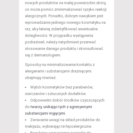
nowych produktów na małej powierzchni skóry,
co może pomóc zminimalizować ryzyko reakcji
alergicznych. Ponadto, dobrym nawykiem jest
wprowadzanie jednego nowego kosmetyku na
raz, aby łatwiej zidentyfikować ewentualne
dolegliwości. W przypadku wystąpienia
podrażnień, należy natychmiast przerwać
stosowanie danego produktu i skonsultować
się z dermatologiem.
Sposoby na minimalizowanie kontaktu z
alergenami i substancjami drażniącymi
obejmują również:
Wybór kosmetyków bez parabenów,
siarczanów i sztucznych dodatków.
Odpowiedni dobór środków czyszczących
do
twarzy, unikając tych z agresywnymi
substancjami myjącymi
.
Zwracanie uwagi na skład produktów do
makijażu, wybierając te hipoalergiczne.
Regularne czyszczenie narzędzi do