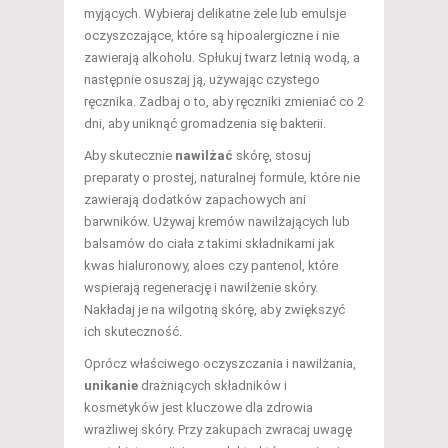
myjących. Wybieraj delikatne żele lub emulsje
oczyszczające, które są hipoalergiczne i nie
zawierają alkoholu. Spłukuj twarz letnią wodą, a
następnie osuszaj ją, używając czystego
ręcznika. Zadbaj o to, aby ręczniki zmieniać co 2
dni, aby uniknąć gromadzenia się bakterii.
Aby skutecznie
nawilżać
skórę, stosuj
preparaty o prostej, naturalnej formule, które nie
zawierają dodatków zapachowych ani
barwników. Używaj kremów nawilżających lub
balsamów do ciała z takimi składnikami jak
kwas hialuronowy, aloes czy pantenol, które
wspierają regenerację i nawilżenie skóry.
Nakładaj je na wilgotną skórę, aby zwiększyć
ich skuteczność.
Oprócz właściwego oczyszczania i nawilżania,
unikanie
drażniących składników i
kosmetyków jest kluczowe dla zdrowia
wrażliwej skóry. Przy zakupach zwracaj uwagę