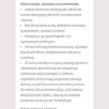
hialuronowym, gliceryną oraz pantenolem
.
Unikaj substancji drażniących, takich jak
mocne detergenty, alkohole czy intensywne
zapachy.
Myj skórę letnią wodą, delikatnie osuszając
ją ręcznikiem, zamiast pocierać.
Rezygnuj z gorących kąpieli oraz
agresywnych peelingów.
Stosuj ochronę przeciwsłoneczną, używając
łagodnych filtrów dedykowanych dla skóry
wrażliwej.
W razie potrzeby kontynuuj terapię zgodnie z
zaleceniami dermatologa lub alergologa.
Zwłaszcza warto pamiętać o unikaniu
czynników, które mogą pogarszać sytuację
skórną, co jest kluczowe w procesie powrotu
do pełnej zdrowotnej kondycji. Jeśli reakcja
alergiczna jest ciężka, udaj się do szpitala,
ponieważ może grozić *anafilaksją*.
W tym temacie również: