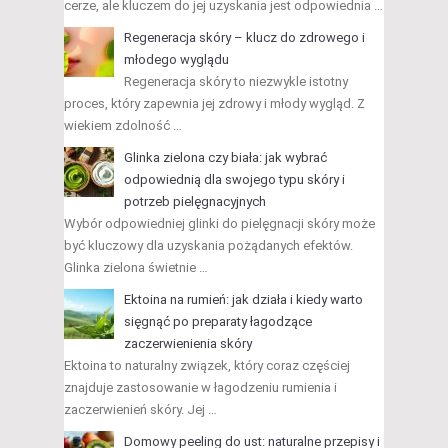
cerze, ale kluczem do jej uzyskania jest odpowiednia …
Regeneracja skóry – klucz do zdrowego i
młodego wyglądu
Regeneracja skóry to niezwykle istotny
proces, który zapewnia jej zdrowy i młody wygląd. Z
wiekiem zdolność …
Glinka zielona czy biała: jak wybrać
odpowiednią dla swojego typu skóry i
potrzeb pielęgnacyjnych
Wybór odpowiedniej glinki do pielęgnacji skóry może
być kluczowy dla uzyskania pożądanych efektów.
Glinka zielona świetnie …
Ektoina na rumień: jak działa i kiedy warto
sięgnąć po preparaty łagodzące
zaczerwienienia skóry
Ektoina to naturalny związek, który coraz częściej
znajduje zastosowanie w łagodzeniu rumienia i
zaczerwienień skóry. Jej …
Domowy peeling do ust: naturalne przepisy i