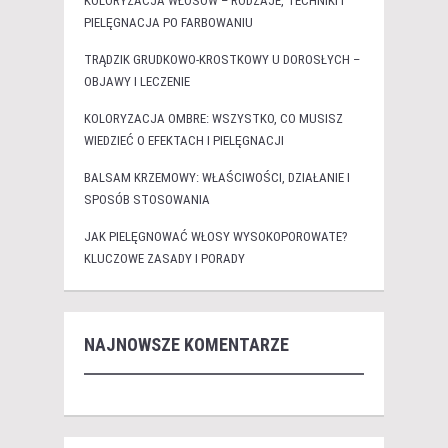
KOLORYZACJA WŁOSÓW – RODZAJE, TECHNIKI I
PIELĘGNACJA PO FARBOWANIU
TRĄDZIK GRUDKOWO-KROSTKOWY U DOROSŁYCH –
OBJAWY I LECZENIE
KOLORYZACJA OMBRE: WSZYSTKO, CO MUSISZ
WIEDZIEĆ O EFEKTACH I PIELĘGNACJI
BALSAM KRZEMOWY: WŁAŚCIWOŚCI, DZIAŁANIE I
SPOSÓB STOSOWANIA
JAK PIELĘGNOWAĆ WŁOSY WYSOKOPOROWATE?
KLUCZOWE ZASADY I PORADY
NAJNOWSZE KOMENTARZE