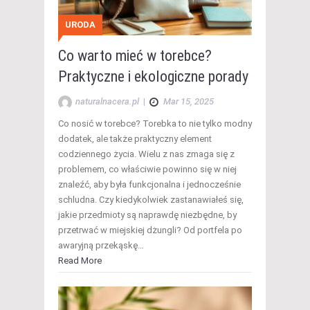
URODA
Co warto mieć w torebce?
Praktyczne i ekologiczne porady
naturalnacera.pl
|
Mar 15, 2025
Co nosić w torebce? Torebka to nie tylko modny
dodatek, ale także praktyczny element
codziennego życia. Wielu z nas zmaga się z
problemem, co właściwie powinno się w niej
znaleźć, aby była funkcjonalna i jednocześnie
schludna. Czy kiedykolwiek zastanawiałeś się,
jakie przedmioty są naprawdę niezbędne, by
przetrwać w miejskiej dżungli? Od portfela po
awaryjną przekąskę…
Read More