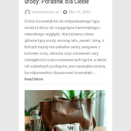
urody: Poradnik dla Ciebie
naturalnacera.pl
|
Mar 15, 2025
Dobór kosmetyków do indywidualnego typu
urody to klucz do osiągnięcia harmonijnego i
naturalnego wyglądu. Wyróżniamy cztery
główne typy urody: wiosnę, lato, jesień i zimę, z
których każdy ma unikalne cechy związane z
kolorem oczu, włosów oraz odcieniem cery.
Umiejętność rozpoznawania tych typów, a także
ich subtelnych podtypów, jest niezwykle istotna,
by odpowiednio dopasować kosmetyki i…
Read More