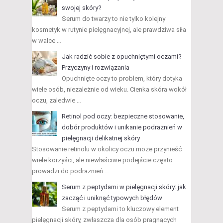
swojej skóry?
Serum do twarzy to nie tylko kolejny
kosmetyk w rutynie pielęgnacyjnej, ale prawdziwa siła
w walce …
Jak radzić sobie z opuchniętymi oczami?
Przyczyny i rozwiązania
Opuchnięte oczy to problem, który dotyka
wiele osób, niezależnie od wieku. Cienka skóra wokół
oczu, zaledwie …
Retinol pod oczy: bezpieczne stosowanie,
dobór produktów i unikanie podrażnień w
pielęgnacji delikatnej skóry
Stosowanie retinolu w okolicy oczu może przynieść
wiele korzyści, ale niewłaściwe podejście często
prowadzi do podrażnień …
Serum z peptydami w pielęgnacji skóry: jak
zacząć i uniknąć typowych błędów
Serum z peptydami to kluczowy element
pielęgnacji skóry, zwłaszcza dla osób pragnących